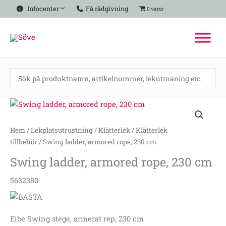
Hoppa
Infocenter
Få rådgivning
0 varor
till
innehåll
Swing
ladder,
armored
Hem
/
Lekplatsutrustning
/
Klätterlek
/
Klätterlek
rope,
tillbehör
/ Swing ladder, armored rope, 230 cm
230
Swing ladder, armored rope, 230 cm
cm
mängd
5632380
Eibe Swing stege, armerat rep, 230 cm