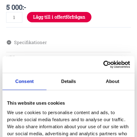
5 000
:-
Lägg till i offertförfrågan
Specifikationer
Höjd
2.2 m
Material
Consent
Details
About
Skötsel
This website uses cookies
We use cookies to personalise content and ads, to
Garantivillkor
provide social media features and to analyse our traffic.
We also share information about your use of our site with
our social media, advertising and analytics partners who