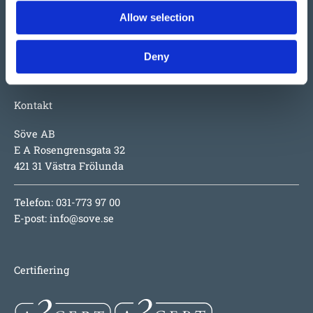
inspirerande utmaningar för barnen, hög säkerhet och
Allow selection
numera även design i toppklass.
Deny
Kontakt
Söve AB
E A Rosengrensgata 32
421 31 Västra Frölunda
Telefon: 031-773 97 00
E-post:
info@sove.se
Certifiering