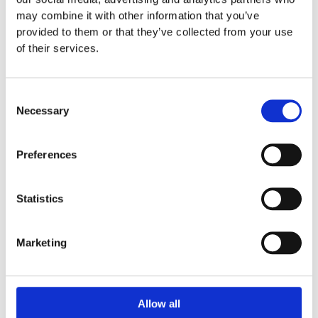
may combine it with other information that you’ve
0.7 m
provided to them or that they’ve collected from your use
of their services.
5.3 x 5.3 m
3 år
Consent
Material
Robinia/Taifun-rep
Necessary
Selection
Monteringstid
Preferences
Fundament
Statistics
Garantivillkor
Marketing
Allow all