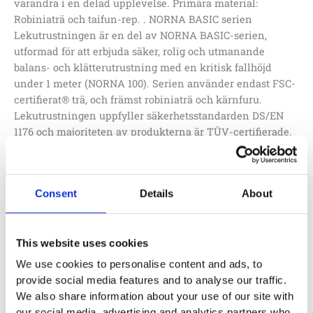
varandra i en delad upplevelse. Primära material:
Robiniaträ och taifun-rep. . NORNA BASIC serien
Lekutrustningen är en del av NORNA BASIC-serien,
utformad för att erbjuda säker, rolig och utmanande
balans- och klätterutrustning med en kritisk fallhöjd
under 1 meter (NORNA 100). Serien använder endast FSC-
certifierat® trä, och främst robiniaträ och kärnfuru.
Lekutrustningen uppfyller säkerhetsstandarden DS/EN
1176 och majoriteten av produkterna är TÜV-certifierade.
SMART ROBINIA garanterar enkel installation.
Consent
Details
About
Lägg till i offertförfrågan
Artikelnr:
N3215
This website uses cookies
We use cookies to personalise content and ads, to
Specifikationer
provide social media features and to analyse our traffic.
We also share information about your use of our site with
2.3 x 2.3 x 0.95 m
our social media, advertising and analytics partners who