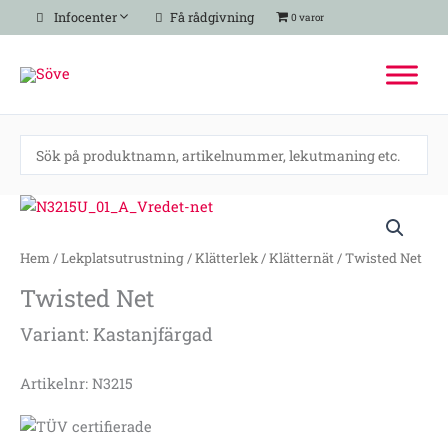
Hoppa
Infocenter
Få rådgivning
0 varor
till
innehåll
Twisted
Net
mängd
Hem
/
Lekplatsutrustning
/
Klätterlek
/
Klätternät
/ Twisted Net
Twisted Net
Variant: Kastanjfärgad
Artikelnr: N3215