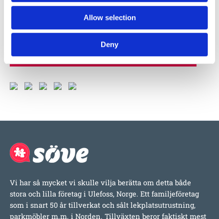
Produktens utseende kan avvika mot de bilder som visas
på hemsidan.
Allow selection
Mer information om produkten, klicka här
Deny
DWG, produktblad, teknisk information, bilder etc.
Vi har så mycket vi skulle vilja berätta om detta både
stora och lilla företag i Ulefoss, Norge. Ett familjeföretag
som i snart 50 år tillverkat och sålt lekplatsutrustning,
parkmöbler m.m. i Norden. Tillväxten beror faktiskt mest