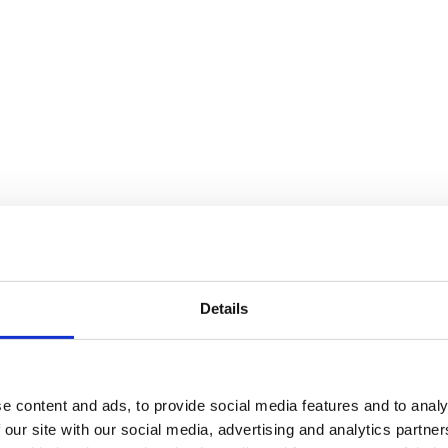
Details
e content and ads, to provide social media features and to analy
 our site with our social media, advertising and analytics partn
finns i flera storlekar, från tre meters höjd upp till den 6,5 meter hög