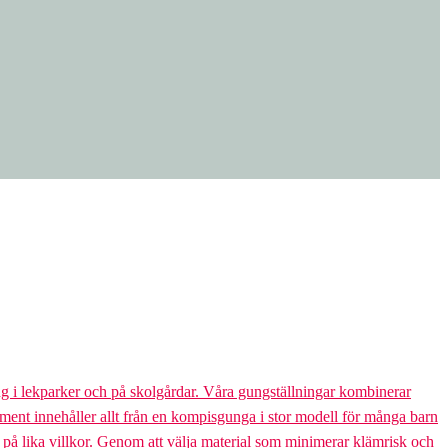
g i lekparker och på skolgårdar. Våra gungställningar kombinerar
rtiment innehåller allt från en kompisgunga i stor modell för många barn
s på lika villkor. Genom att välja material som minimerar klämrisk och