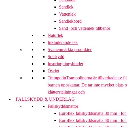
Sandlek
Vattenlek
Sandlekbord
Sand- och vattenlek tillbehör
Naturlek
Inkluderande lek
Svanenmärkta produkter
Solskydd
Inspringningshinder
Övrigt
Trampolin
Trampolinerna är tillverkade av fj
barnen uppskattar. De tar inte mycket plats 
klätterställningar och
FALLSKYDD & UNDERLAG
Fallskyddsmattor
Euroflex fallskyddsmatta 30 mm - för 
Euroflex fallskyddsmatta 40 mm - för 