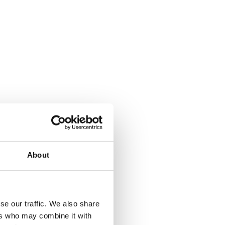
About
se our traffic. We also share
ers who may combine it with
a Climbing pyramid 650. Läs mer...