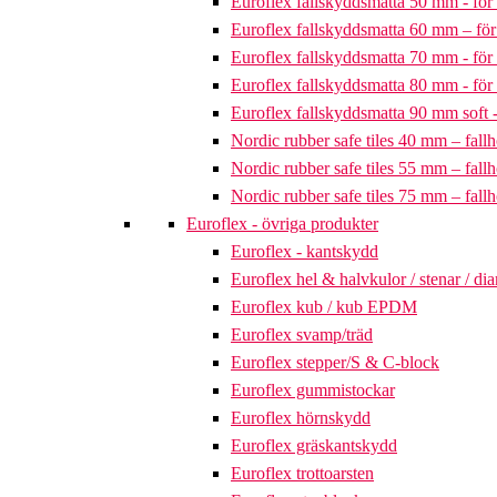
Euroflex fallskyddsmatta 50 mm - för 
Euroflex fallskyddsmatta 60 mm – för 
Euroflex fallskyddsmatta 70 mm - för 
Euroflex fallskyddsmatta 80 mm - för 
Euroflex fallskyddsmatta 90 mm soft - 
Nordic rubber safe tiles 40 mm – fallh
Nordic rubber safe tiles 55 mm – fallh
Nordic rubber safe tiles 75 mm – fallh
Euroflex - övriga produkter
Euroflex - kantskydd
Euroflex hel & halvkulor / stenar / d
Euroflex kub / kub EPDM
Euroflex svamp/träd
Euroflex stepper/S & C-block
Euroflex gummistockar
Euroflex hörnskydd
Euroflex gräskantskydd
Euroflex trottoarsten