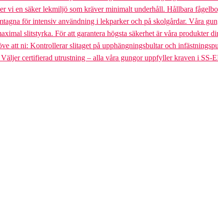
uder vi en säker lekmiljö som kräver minimalt underhåll. Hållbara fågel
gna för intensiv användning i lekparker och på skolgårdar. Våra gungst
aximal slitstyrka. För att garantera högsta säkerhet är våra produkter di
tt ni: Kontrollerar slitaget på upphängningsbultar och infästningspunkt
. Väljer certifierad utrustning – alla våra gungor uppfyller kraven i SS-