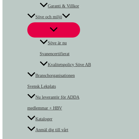
Garanti & Villkor
Söve och miljö
Söve är nu
Svanencertifierat
Kvalitetspolicy Söve AB
Branschorganisationen
Svensk Lekplats
Nu leverantör för ADDA
medlemmar + HBV
Kataloger
Anmäl dig till vårt