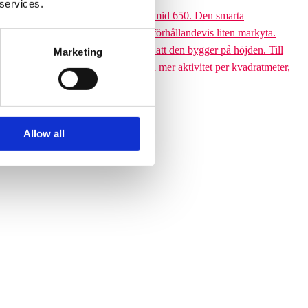
 services.
 till den 6,5 meter höga Climbing pyramid 650. Den smarta
ssutom tar klätterpyramiden upp en förhållandevis liten markyta.
ramiden till ett yteffektivt val är att den bygger på höjden. Till
Marketing
 får plats med betydligt fler barn och mer aktivitet per kvadratmeter,
Allow all