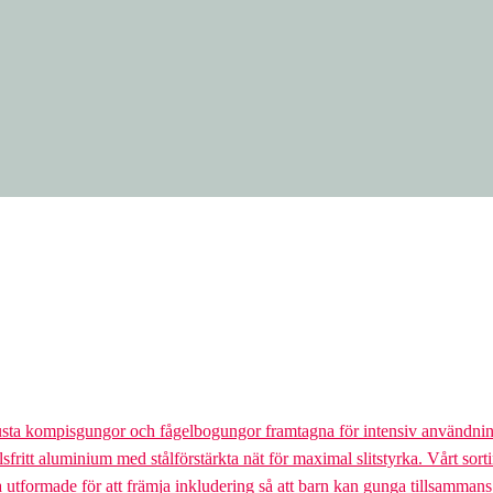
usta kompisgungor och fågelbogungor framtagna för intensiv användnin
lsfritt aluminium med stålförstärkta nät för maximal slitstyrka. Vårt so
la utformade för att främja inkludering så att barn kan gunga tillsamman