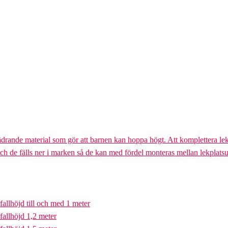
ädrande material som gör att barnen kan hoppa högt. Att komplettera lek
och de fälls ner i marken så de kan med fördel monteras mellan lekplatsu
fallhöjd till och med 1 meter
fallhöjd 1,2 meter