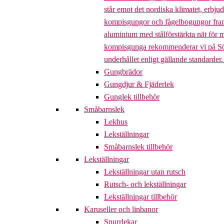
står emot det nordiska klimatet, erbj
kompisgungor och fågelbogungor framta
aluminium med stålförstärkta nät för m
kompisgunga rekommenderar vi på Söve a
underhållet enligt gällande standarder
Gungbrädor
Gungdjur & Fjäderlek
Gunglek tillbehör
Småbarnslek
Lekhus
Lekställningar
Småbarnslek tillbehör
Lekställningar
Lekställningar utan rutsch
Rutsch- och lekställningar
Lekställningar tillbehör
Karuseller och linbanor
Snurrlekar