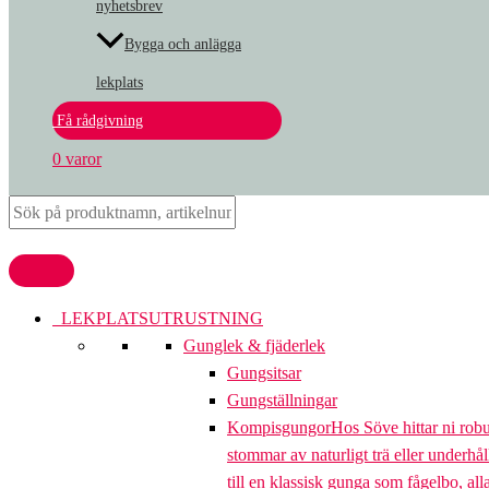
nyhetsbrev
Bygga och anlägga
lekplats
Få rådgivning
0 varor
LEKPLATSUTRUSTNING
Gunglek & fjäderlek
Gungsitsar
Gungställningar
Kompisgungor
Hos Söve hittar ni rob
stommar av naturligt trä eller underhål
till en klassisk gunga som fågelbo, al