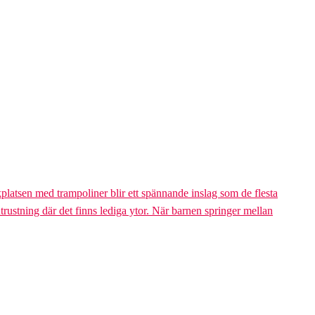
platsen med trampoliner blir ett spännande inslag som de flesta
trustning där det finns lediga ytor. När barnen springer mellan