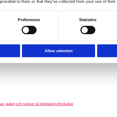
 provided to them or that they’ve collected from your use of their
Söves klätterpyramider finns i flera storlekar, från tre meters höjd upp
nga barn från cirka 6 år och uppåt att klättra på en och samma gång. De
äkerhetszon med en diameter på cirka 9–14,5 meter. Det som gör klätterpy
Preferences
Statistics
om tar större plats, maximerar nätstrukturen antalet användare på ytan. Ni
olgårdar och kommunala parker.
Allow selection
odukter där man kan förena leken med matematikutmaningar
par, staket och väggar på lekplatsen/förskolan