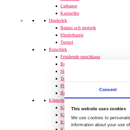
Linbanor
Karuseller
Hinderlek
Balans och motorik
Hinderbanor
Tunnel
Rutschlek
Fristående rutschkana
Rutschkanor till lekställningar
Släntrutschkana
Terrängtrappor
Plattformar
Consent
Rutschlek tillbehör
Klätterlek
Klätterställningar
This website uses cookies
Klätterställning med rutschkana
We use cookies to personalis
Klätternät
information about your use of
Klätterpyramid
Söves klätterpyramider 