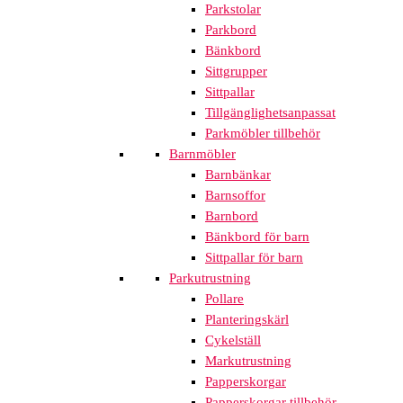
Parkstolar
Parkbord
Bänkbord
Sittgrupper
Sittpallar
Tillgänglighetsanpassat
Parkmöbler tillbehör
Barnmöbler
Barnbänkar
Barnsoffor
Barnbord
Bänkbord för barn
Sittpallar för barn
Parkutrustning
Pollare
Planteringskärl
Cykelställ
Markutrustning
Papperskorgar
Papperskorgar tillbehör