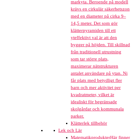
markyta. Beroende på modell
krävs en cirkulär säkerhetszon
med en diameter på cirka 9–
14,5 meter. Det som gör
klätterpyramiden till ett
yteffektivt val är att den
bygger på höjden. Till skillnad
från traditionell utrustning
som tar större plats,
maximerar nätstrukturen
antalet användare på ytan. Ni
får plats med betydligt fler
barn och mer aktivitet per
kvadratmeter, vilket är
idealiskt för begränsade
skolgårdar och kommunala
parker.
Klätterlek tillbehör
Lek och Lär
Matematikprodukter
Här finner