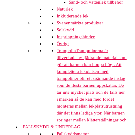
Sand- och vattenlek tillbehör
Naturlek
Inkluderande lek
Svanenmärkta produkter
Solskydd
Inspringningshinder
Övrigt
Trampolin
Trampolinerna är
tillverkade av fjädrande material som
gör att barnen kan hoppa högt. Att
komplettera lekplatsen med
trampoliner blir ett spännande inslag
som de flesta barnen uppskattar. De
tar inte mycket plats och de fälls ner
i marken så de kan med fördel
monteras mellan lekplatsutrustning
där det finns lediga ytor. När barnen
springer mellan klätterställningar och
FALLSKYDD & UNDERLAG
Fallskyddsmattor