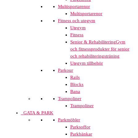
Multisportarenor
Multisportarenor
Fitness och utegym
Utegym
Fitness
Senior & Rehabilitering
Gym
och fitnessprodukter för senior
och rehabiliteringsträning
Utegym tillbehör
Parkour
Rails
Blocks
Bana
Trampoliner
Trampoliner
GATA & PARK
Parkmöbler
Parksoffor
Parkbänkar