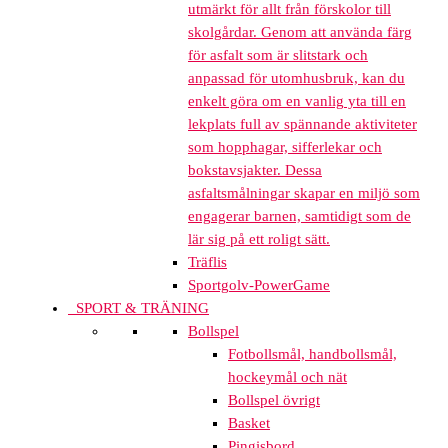
utmärkt för allt från förskolor till
skolgårdar. Genom att använda färg
för asfalt som är slitstark och
anpassad för utomhusbruk, kan du
enkelt göra om en vanlig yta till en
lekplats full av spännande aktiviteter
som hopphagar, sifferlekar och
bokstavsjakter. Dessa
asfaltsmålningar skapar en miljö som
engagerar barnen, samtidigt som de
lär sig på ett roligt sätt.
Träflis
Sportgolv-PowerGame
SPORT & TRÄNING
Bollspel
Fotbollsmål, handbollsmål,
hockeymål och nät
Bollspel övrigt
Basket
Pingisbord