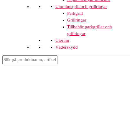
Utomhusgrill och grillringar
Parkgrill
Grillringar
Tillbehör parkgrillar och
grillringar
Uterum
Väderskydd