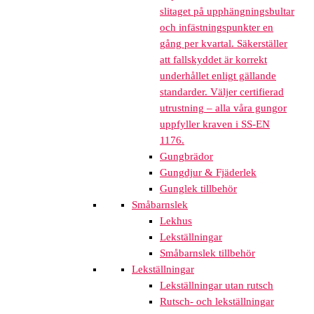
slitaget på upphängningsbultar
och infästningspunkter en
gång per kvartal. Säkerställer
att fallskyddet är korrekt
underhållet enligt gällande
standarder. Väljer certifierad
utrustning – alla våra gungor
uppfyller kraven i SS-EN
1176.
Gungbrädor
Gungdjur & Fjäderlek
Gunglek tillbehör
Småbarnslek
Lekhus
Lekställningar
Småbarnslek tillbehör
Lekställningar
Lekställningar utan rutsch
Rutsch- och lekställningar