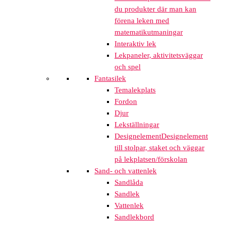
du produkter där man kan
förena leken med
matematikutmaningar
Interaktiv lek
Lekpaneler, aktivitetsväggar
och spel
Fantasilek
Temalekplats
Fordon
Djur
Lekställningar
Designelement
Designelement
till stolpar, staket och väggar
på lekplatsen/förskolan
Sand- och vattenlek
Sandlåda
Sandlek
Vattenlek
Sandlekbord