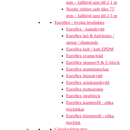
mm – fallhöjd upp till 2,1 m
Nordic rubber safe tiles 75
mm – fallhöjd upp till 2,5 m
Euroflex - övriga produkter
Euroflex - kantskydd
Euroflex hel & halvkulor /
stenar / diamonds
Euroflex kub / kub EPDM
Euroflex svamp/träd
Euroflex stepper/S & C-block
Euroflex gummistockar
Euroflex hörnskydd
Euroflex gräskantskydd
Euroflex trottoarsten
Euroflex stegblock
Euroflex kantprofil - olika
tjocklekar
Euroflex hörnprofil - olika
tjocklek
Grässkyddsmattor