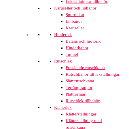
Lekställningar tillbehör
Karuseller och linbanor
Snurrlekar
Linbanor
Karuseller
Hinderlek
Balans och motorik
Hinderbanor
Tunnel
Rutschlek
Fristående rutschkana
Rutschkanor till lekställningar
Släntrutschkana
Terrängtrappor
Plattformar
Rutschlek tillbehör
Klätterlek
Klätterställningar
Klätterställning med
rutschkana