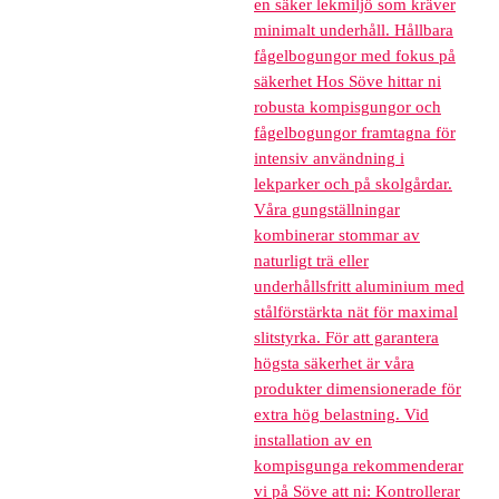
en säker lekmiljö som kräver
minimalt underhåll. Hållbara
fågelbogungor med fokus på
säkerhet Hos Söve hittar ni
robusta kompisgungor och
fågelbogungor framtagna för
intensiv användning i
lekparker och på skolgårdar.
Våra gungställningar
kombinerar stommar av
naturligt trä eller
underhållsfritt aluminium med
stålförstärkta nät för maximal
slitstyrka. För att garantera
högsta säkerhet är våra
produkter dimensionerade för
extra hög belastning. Vid
installation av en
kompisgunga rekommenderar
vi på Söve att ni: Kontrollerar