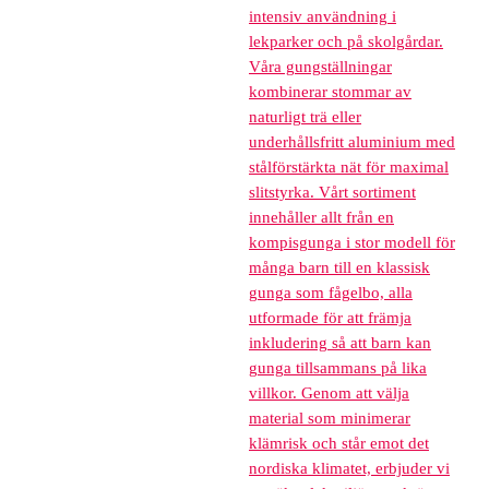
intensiv användning i
lekparker och på skolgårdar.
Våra gungställningar
kombinerar stommar av
naturligt trä eller
underhållsfritt aluminium med
stålförstärkta nät för maximal
slitstyrka. Vårt sortiment
innehåller allt från en
kompisgunga i stor modell för
många barn till en klassisk
gunga som fågelbo, alla
utformade för att främja
inkludering så att barn kan
gunga tillsammans på lika
villkor. Genom att välja
material som minimerar
klämrisk och står emot det
nordiska klimatet, erbjuder vi