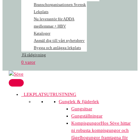
Branschorganisationen Svensk
Lekplats
Nu leverantör för ADDA
medlemmar + HBV
Kataloger
Anmäl dig till vårt nyhetsbrev
Bygga och anlägga lekplats
Få rådgivning
0 varor
LEKPLATSUTRUSTNING
Gunglek & fjäderlek
Gungsitsar
Gungställningar
Kompisgungor
Hos Söve hittar
ni robusta kompisgungor och
fågelbogungor framtagna för