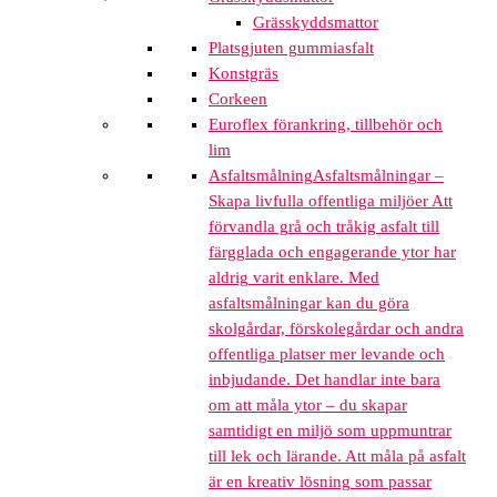
Grässkyddsmattor
Platsgjuten gummiasfalt
Konstgräs
Corkeen
Euroflex förankring, tillbehör och
lim
Asfaltsmålning
Asfaltsmålningar –
Skapa livfulla offentliga miljöer Att
förvandla grå och tråkig asfalt till
färgglada och engagerande ytor har
aldrig varit enklare. Med
asfaltsmålningar kan du göra
skolgårdar, förskolegårdar och andra
offentliga platser mer levande och
inbjudande. Det handlar inte bara
om att måla ytor – du skapar
samtidigt en miljö som uppmuntrar
till lek och lärande. Att måla på asfalt
är en kreativ lösning som passar