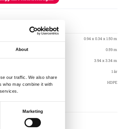
tioner
0.94 x 0.34 x 1.50 m
0.59 m
About
3.94 x 3.34 m
1 år
se our traffic. We also share
HDPE
ers who may combine it with
 services.
nt
Marketing
llkor