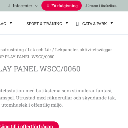
Infocenter
Få rådgivning
0 varor
LAG
SPORT & TRÄNING
GATA & PARK
tsutrustning
/
Lek och Lär
/
Lekpaneler, aktivitetsväggar
OP PLAY PANEL WSCC/0060
LAY PANEL WSCC/0060
vitetsstation med butikstema som stimulerar fantasi,
samspel. Utrustad med räknerullar och skyddande tak,
 utomhuslek i offentlig miljö.
Lägg till i offertförfrågan