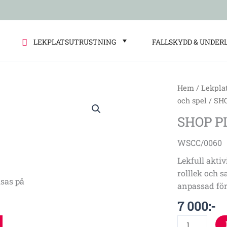
LEKPLATSUTRUSTNING
FALLSKYDD & UNDER
Hem
/
Lekpla
SHOP
och spel
/ SH
PLAY
SHOP P
PANEL
WSCC/0060
WSCC/0060
mängd
Lekfull akti
rolllek och 
sas på
anpassad för
7 000
:-