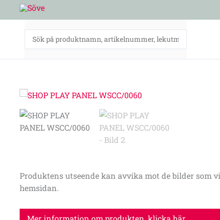
Hoppa
till
innehåll
Produktens utseende kan avvika mot de bilder som vi
hemsidan.
Mer information om produkten, klicka här