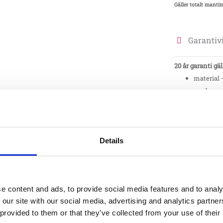
Gäller totalt manti
Garantivi
20 år garanti gäl
material
producera
15 år garanti gäl
material 
Details
producera
12 år garanti gäl
material 
e content and ads, to provide social media features and to analy
 our site with our social media, advertising and analytics partn
10 år garanti gäl
 provided to them or that they’ve collected from your use of their