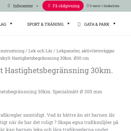
Infocenter
Få rådgivning
0 varor
LAG
SPORT & TRÄNING
GATA & PARK
tsutrustning
/
Lek och Lär
/
Lekpaneler, aktivitetsväggar
skylt Hastighetsbegränsning 30km. Ø30 cm
egränsning
t Hastighetsbegränsning 30km.
ghetsbegränsning 30km. Specialmått Ø 300 mm
rafikregler samtidigt. Vad är bättre än att barnen lär
tigt när de har det roligt ? Skapa egna trafikmiljöer på
Här kan barnen leka och lära trafikreglerna under