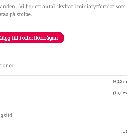
landen . Vi har ett antal skyltar i miniatyrformat som
ras på stolpe.
Lägg till i offertförfrågan
tioner
Ø 0,3 m
Ø 0,3 m
gstid
1 t