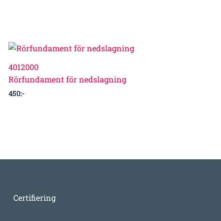
4012000
Rörfundament för nedslagning
450
:-
Certifiering