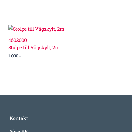
4602000
Stolpe till Vägskylt, 2m
1 000
:-
Kontakt
Söve AB