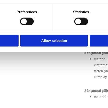
material 
av stål, s
Preferences
Statistics
material 
Mot rost 
8 år garanti gäll
material 
Allow selection
5 år garanti gäll
material 
klätternä
fästen (in
Europlay.
2 år garanti gäll
material 