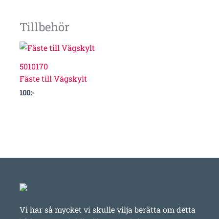
Tillbehör
5010170
Fäste till Vägskylt
100
:-
Vi har så mycket vi skulle vilja berätta om detta