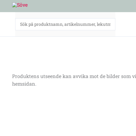
Hoppa
till
innehåll
Produktens utseende kan avvika mot de bilder som vi
hemsidan.