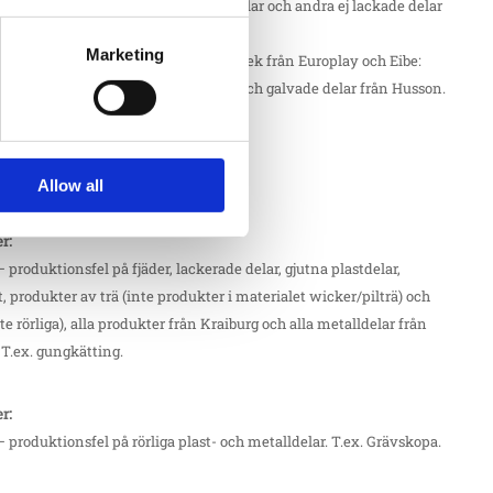
– produktionsfel på galvaniserade delar och andra ej lackade delar
amt plattor av HDPE. T.ex. stålstolpar
Marketing
– produktionsfel på delar av lärk och ek från Europlay och Eibe:
på produkter från Erlau: aluminium och galvade delar från Husson.
er:
– produktionsfel på konstgräs.
Allow all
er:
– produktionsfel på fjäder, lackerade delar, gjutna plastdelar,
t, produkter av trä (inte produkter i materialet wicker/pilträ) och
te rörliga), alla produkter från Kraiburg och alla metalldelar från
 T.ex. gungkätting.
er:
– produktionsfel på rörliga plast- och metalldelar. T.ex. Grävskopa.