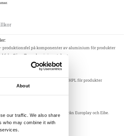
mmar.
llkor
ler:
 – produktionsfel på komponenter av aluminium för produkter
d från Söve. T.ex. aluminiumstolpar.
ler:
– produktionsfel på komponenter av HPL för produkter
About
d från Söve. T.ex. HPL väggar
ler:
– produktionsfel på delar av robinia från Europlay och Eibe.
se our traffic. We also share
ers who may combine it with
ler:
 services.