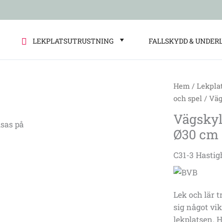
LEKPLATSUTRUSTNING
FALLSKYDD & UNDER
Hem
/
Lekpla
Vägskylt
och spel
/ Väg
Hastighetsb
Vägskyl
30km.
sas på
Ø30 cm
Ø30
cm
C31-3 Hasti
mängd
Lek och lär t
sig något vik
lekplatsen. 