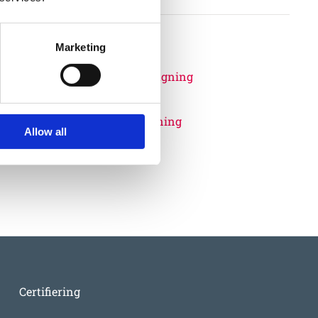
Marketing
4012000
Rörfundament för nedslagning
Allow all
450
:-
Certifiering