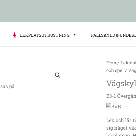
LEKPLATSUTRUSTNING
FALLSKYDD & UNDER
Hem
/
Lekpla
Vägskylt
och spel
/ Väg
Övergångsstä
Vägskyl
40
sas på
x
B3-1 Övergån
40
cm
mängd
Lek och lär t
sig något vik
lekplatsen. 