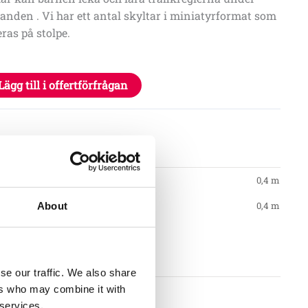
landen . Vi har ett antal skyltar i miniatyrformat som
ras på stolpe.
Lägg till i offertförfrågan
tioner
0,4 m
0,4 m
About
gstid
se our traffic. We also share
ers who may combine it with
llkor
 services.