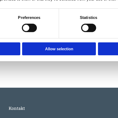
Preferences
Statistics
4602000
Stolpe till Vägskylt, 2m
Allow selection
1 000
:-
Kontakt