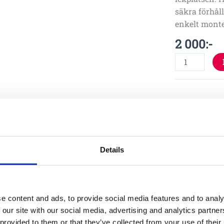
säkra förhål
enkelt monte
2 000
:-
Specifika
Bredd
Höjd
Details
Monterin
e content and ads, to provide social media features and to analy
 our site with our social media, advertising and analytics partn
Garantivi
 provided to them or that they’ve collected from your use of their