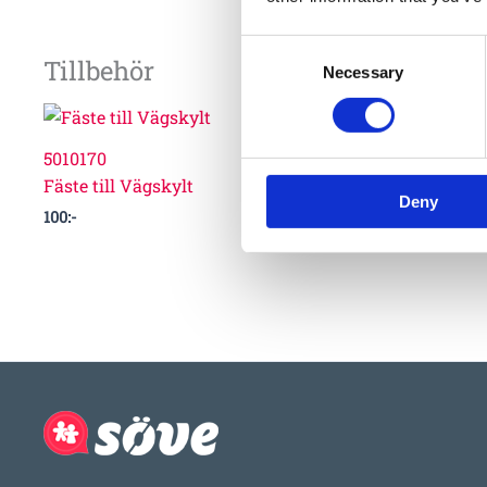
Consent
Tillbehör
Necessary
Selection
5010170
Fäste till Vägskylt
Deny
100
:-