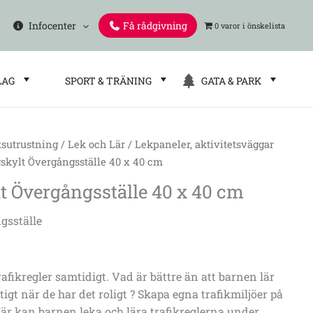
Infocenter
Få rådgivning
0 varor
LAG
SPORT & TRÄNING
GATA & PARK
tsutrustning
/
Lek och Lär
/
Lekpaneler, aktivitetsväggar
skylt Övergångsställe 40 x 40 cm
lle
t Övergångsställe 40 x 40 cm
gsställe
rafikregler samtidigt. Vad är bättre än att barnen lär
tigt när de har det roligt ? Skapa egna trafikmiljöer på
Här kan barnen leka och lära trafikreglerna under