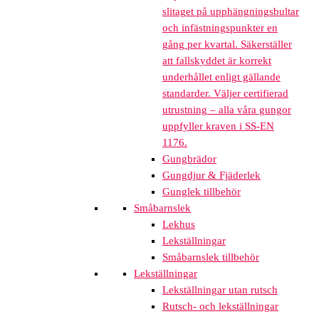
slitaget på upphängningsbultar
och infästningspunkter en
gång per kvartal. Säkerställer
att fallskyddet är korrekt
underhållet enligt gällande
standarder. Väljer certifierad
utrustning – alla våra gungor
uppfyller kraven i SS-EN
1176.
Gungbrädor
Gungdjur & Fjäderlek
Gunglek tillbehör
Småbarnslek
Lekhus
Lekställningar
Småbarnslek tillbehör
Lekställningar
Lekställningar utan rutsch
Rutsch- och lekställningar