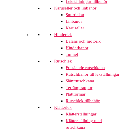
Lekställningar tillbehör
Karuseller och linbanor
Snurrlekar
Linbanor
Karuseller
Hinderlek
Balans och motorik
Hinderbanor
Tunnel
Rutschlek
Fristående rutschkana
Rutschkanor till lekställningar
Släntrutschkana
Terrängtrappor
Plattformar
Rutschlek tillbehör
Klätterlek
Klätterställningar
Klätterställning med
rutschkana