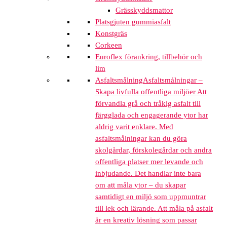
Grässkyddsmattor
Platsgjuten gummiasfalt
Konstgräs
Corkeen
Euroflex förankring, tillbehör och
lim
Asfaltsmålning
Asfaltsmålningar –
Skapa livfulla offentliga miljöer Att
förvandla grå och tråkig asfalt till
färgglada och engagerande ytor har
aldrig varit enklare. Med
asfaltsmålningar kan du göra
skolgårdar, förskolegårdar och andra
offentliga platser mer levande och
inbjudande. Det handlar inte bara
om att måla ytor – du skapar
samtidigt en miljö som uppmuntrar
till lek och lärande. Att måla på asfalt
är en kreativ lösning som passar