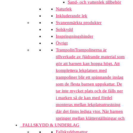
Sand- och vattenlek tillbehör
Naturlek
Inkluderande lek
Svanenmärkta produkter
Solskydd
Inspringningshinder
Övrigt
Trampolin
Trampolinerna är
tillverkade av fjädrande material som
gör att barnen kan hoppa högt. Att
komplettera lekplatsen med
trampoliner blir ett spännande inslag
som de flesta barnen uppskattar. De
tar inte mycket plats och de fälls ner
i marken så de kan med fördel
monteras mellan lekplatsutrustning
där det finns lediga ytor. När barnen
springer mellan klätterställningar och
FALLSKYDD & UNDERLAG
Fallskyddsmattor