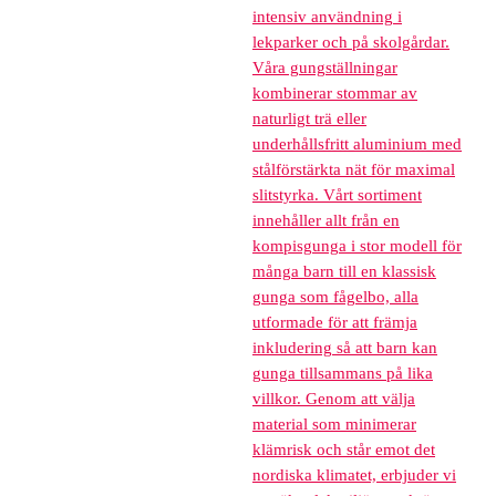
intensiv användning i
lekparker och på skolgårdar.
Våra gungställningar
kombinerar stommar av
naturligt trä eller
underhållsfritt aluminium med
stålförstärkta nät för maximal
slitstyrka. Vårt sortiment
innehåller allt från en
kompisgunga i stor modell för
många barn till en klassisk
gunga som fågelbo, alla
utformade för att främja
inkludering så att barn kan
gunga tillsammans på lika
villkor. Genom att välja
material som minimerar
klämrisk och står emot det
nordiska klimatet, erbjuder vi