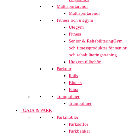
Multisportarenor
Multisportarenor
Fitness och utegym
Utegym
Fitness
Senior & Rehabilitering
Gym
och fitnessprodukter för senior
och rehabiliteringsträning
Utegym tillbehör
Parkour
Rails
Blocks
Bana
Trampoliner
Trampoliner
GATA & PARK
Parkmöbler
Parksoffor
Parkbänkar