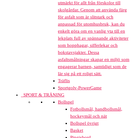
utmärkt för allt från förskolor till
skolgårdar. Genom att använda färg
för asfalt som är slitstark och
anpassad för utomhusbruk, kan du
enkelt göra om en vanlig yta till en
lekplats full av spännande aktiviteter
som hopphagar, sifferlekar och
bokstavsjakter. Dessa
asfaltsmålningar skapar en miljö som
engagerar barnen, samtidigt som de
lär sig på ett roligt sätt.
Träflis
Sportgolv-PowerGame
SPORT & TRÄNING
Bollspel
Fotbollsmål, handbollsmål,
hockeymål och nät
Bollspel övrigt
Basket
Pingisbord