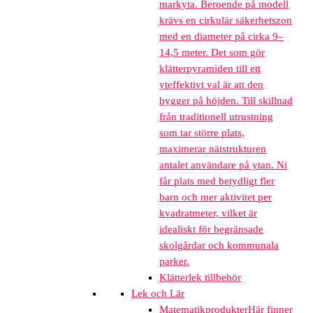
markyta. Beroende på modell
krävs en cirkulär säkerhetszon
med en diameter på cirka 9–
14,5 meter. Det som gör
klätterpyramiden till ett
yteffektivt val är att den
bygger på höjden. Till skillnad
från traditionell utrustning
som tar större plats,
maximerar nätstrukturen
antalet användare på ytan. Ni
får plats med betydligt fler
barn och mer aktivitet per
kvadratmeter, vilket är
idealiskt för begränsade
skolgårdar och kommunala
parker.
Klätterlek tillbehör
Lek och Lär
Matematikprodukter
Här finner