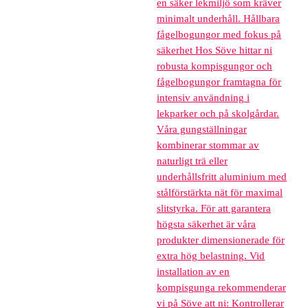
en säker lekmiljö som kräver
minimalt underhåll. Hållbara
fågelbogungor med fokus på
säkerhet Hos Söve hittar ni
robusta kompisgungor och
fågelbogungor framtagna för
intensiv användning i
lekparker och på skolgårdar.
Våra gungställningar
kombinerar stommar av
naturligt trä eller
underhållsfritt aluminium med
stålförstärkta nät för maximal
slitstyrka. För att garantera
högsta säkerhet är våra
produkter dimensionerade för
extra hög belastning. Vid
installation av en
kompisgunga rekommenderar
vi på Söve att ni: Kontrollerar