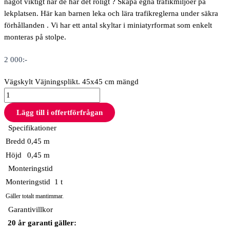
något viktigt när de har det roligt ? Skapa egna trafikmiljöer på
lekplatsen. Här kan barnen leka och lära trafikreglerna under säkra
förhållanden . Vi har ett antal skyltar i miniatyrformat som enkelt
monteras på stolpe.
2 000
:-
Vägskylt Väjningsplikt. 45x45 cm mängd
Lägg till i offertförfrågan
Specifikationer
Bredd
0,45 m
Höjd
0,45 m
Monteringstid
Monteringstid
1 t
Gäller totalt mantimmar.
Garantivillkor
20 år garanti gäller: