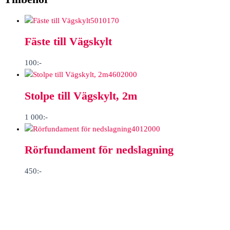
5010170
Fäste till Vägskylt
100
:-
4602000
Stolpe till Vägskylt, 2m
1 000
:-
4012000
Rörfundament för nedslagning
450
:-