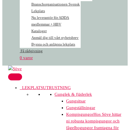
Branschorganisationen Svensk
Lekplats
Nu leverantör för ADDA
medlemmar + HBV
Kataloger
Anmäl dig till vårt nyhetsbrev
Bygga och anlägga lekplats
Få rådgivning
0 varor
LEKPLATSUTRUSTNING
Gunglek & fjäderlek
Gungsitsar
Gungställningar
Kompisgungor
Hos Söve hittar
ni robusta kompisgungor och
fågelbogungor framtagna för