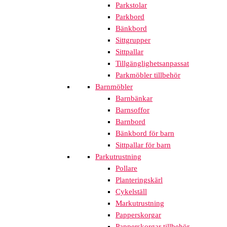
Parkstolar
Parkbord
Bänkbord
Sittgrupper
Sittpallar
Tillgänglighetsanpassat
Parkmöbler tillbehör
Barnmöbler
Barnbänkar
Barnsoffor
Barnbord
Bänkbord för barn
Sittpallar för barn
Parkutrustning
Pollare
Planteringskärl
Cykelställ
Markutrustning
Papperskorgar
Papperskorgar tillbehör