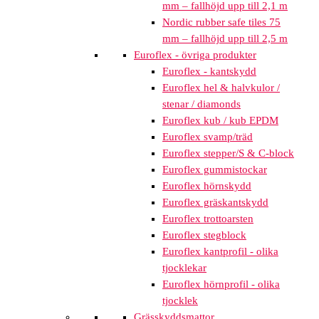
mm – fallhöjd upp till 2,1 m
Nordic rubber safe tiles 75
mm – fallhöjd upp till 2,5 m
Euroflex - övriga produkter
Euroflex - kantskydd
Euroflex hel & halvkulor /
stenar / diamonds
Euroflex kub / kub EPDM
Euroflex svamp/träd
Euroflex stepper/S & C-block
Euroflex gummistockar
Euroflex hörnskydd
Euroflex gräskantskydd
Euroflex trottoarsten
Euroflex stegblock
Euroflex kantprofil - olika
tjocklekar
Euroflex hörnprofil - olika
tjocklek
Grässkyddsmattor