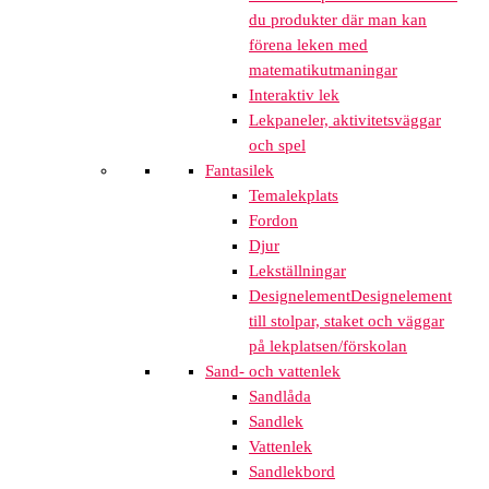
du produkter där man kan
förena leken med
matematikutmaningar
Interaktiv lek
Lekpaneler, aktivitetsväggar
och spel
Fantasilek
Temalekplats
Fordon
Djur
Lekställningar
Designelement
Designelement
till stolpar, staket och väggar
på lekplatsen/förskolan
Sand- och vattenlek
Sandlåda
Sandlek
Vattenlek
Sandlekbord