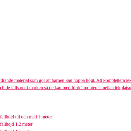
ädrande material som gör att barnen kan hoppa högt. Att komplettera lek
och de fälls ner i marken så de kan med fördel monteras mellan lekplatsu
fallhöjd till och med 1 meter
fallhöjd 1,2 meter