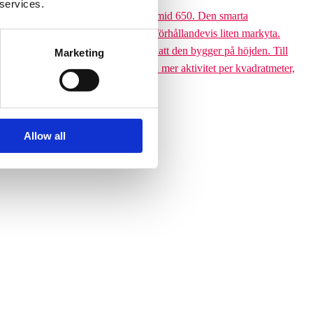
 services.
 till den 6,5 meter höga Climbing pyramid 650. Den smarta
ssutom tar klätterpyramiden upp en förhållandevis liten markyta.
ramiden till ett yteffektivt val är att den bygger på höjden. Till
Marketing
 får plats med betydligt fler barn och mer aktivitet per kvadratmeter,
Allow all