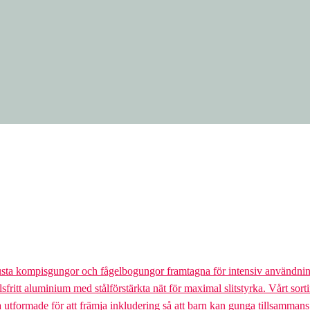
usta kompisgungor och fågelbogungor framtagna för intensiv användnin
lsfritt aluminium med stålförstärkta nät för maximal slitstyrka. Vårt so
la utformade för att främja inkludering så att barn kan gunga tillsamman