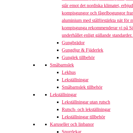
står emot det nordiska klimatet, erbj
kompisgungor och fågelbogungor framta
aluminium med stålförstärkta nät för m
kompisgunga rekommenderar vi på Söve a
underhållet enligt gällande standarder
Gungbrädor
Gungdjur & Fjäderlek
Gunglek tillbehör
Småbarnslek
Lekhus
Lekställningar
Småbarnslek tillbehör
Lekställningar
Lekställningar utan rutsch
Rutsch- och lekställningar
Lekställningar tillbehör
Karuseller och linbanor
Snurrlekar