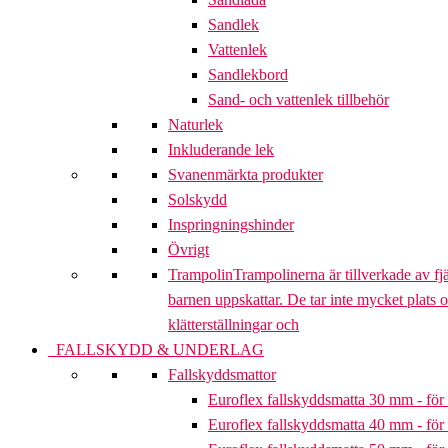
Sandlek
Vattenlek
Sandlekbord
Sand- och vattenlek tillbehör
Naturlek
Inkluderande lek
Svanenmärkta produkter
Solskydd
Inspringningshinder
Övrigt
Trampolin
Trampolinerna är tillverkade av fj
barnen uppskattar. De tar inte mycket plats 
klätterställningar och
FALLSKYDD & UNDERLAG
Fallskyddsmattor
Euroflex fallskyddsmatta 30 mm - för 
Euroflex fallskyddsmatta 40 mm - för 