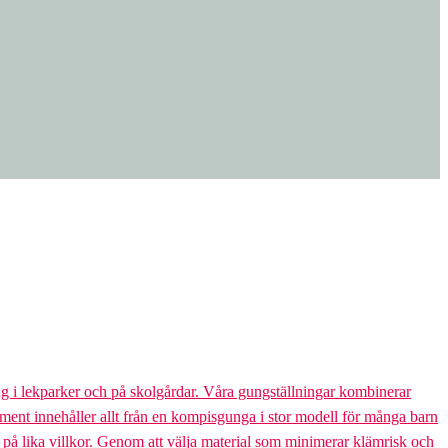
g i lekparker och på skolgårdar. Våra gungställningar kombinerar
rtiment innehåller allt från en kompisgunga i stor modell för många barn
s på lika villkor. Genom att välja material som minimerar klämrisk och