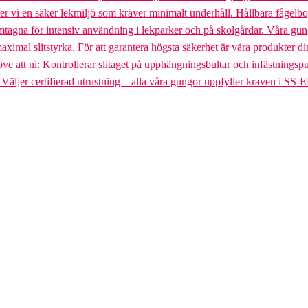
uder vi en säker lekmiljö som kräver minimalt underhåll. Hållbara fågel
gna för intensiv användning i lekparker och på skolgårdar. Våra gungst
aximal slitstyrka. För att garantera högsta säkerhet är våra produkter di
tt ni: Kontrollerar slitaget på upphängningsbultar och infästningspunkt
. Väljer certifierad utrustning – alla våra gungor uppfyller kraven i SS-