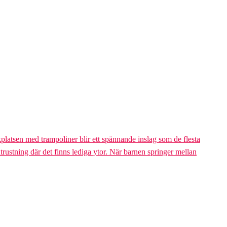
platsen med trampoliner blir ett spännande inslag som de flesta
trustning där det finns lediga ytor. När barnen springer mellan