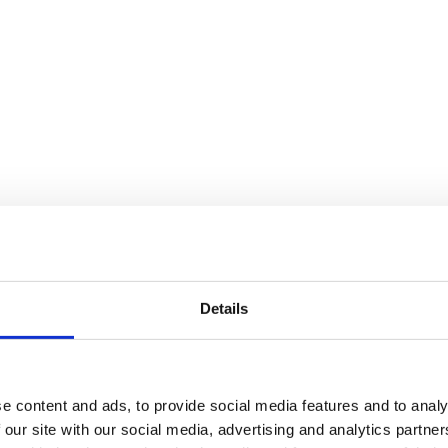
Details
e content and ads, to provide social media features and to analy
 our site with our social media, advertising and analytics partn
finns i flera storlekar, från tre meters höjd upp till den 6,5 meter hög