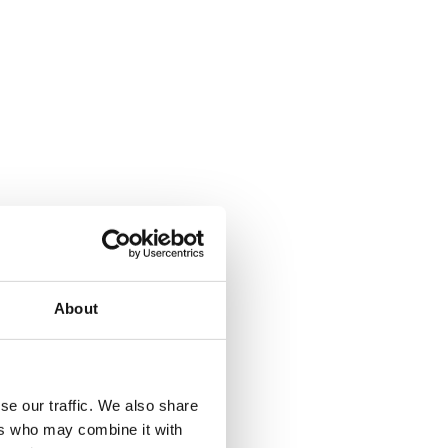
About
se our traffic. We also share
ers who may combine it with
a Climbing pyramid 650. Läs mer...