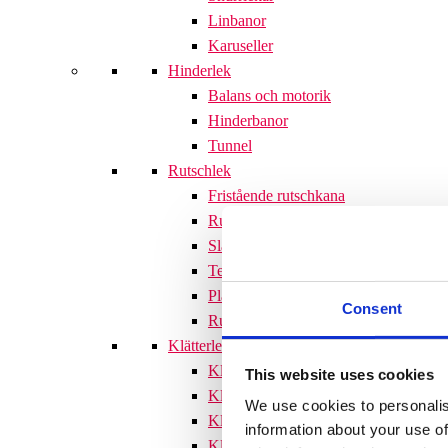
Linbanor
Karuseller
Hinderlek
Balans och motorik
Hinderbanor
Tunnel
Rutschlek
Fristående rutschkana
Rutschkanor till lekställningar
Släntrutschkana
Terrängtrappor
Plattformar
Consent
Rutschlek tillbehör
Klätterlek
Klätterställningar
This website uses cookies
Klätterställning med rutschkana
We use cookies to personalis
Klätternät
information about your use of
Klätterpyramid
Söves klätterpyramider 