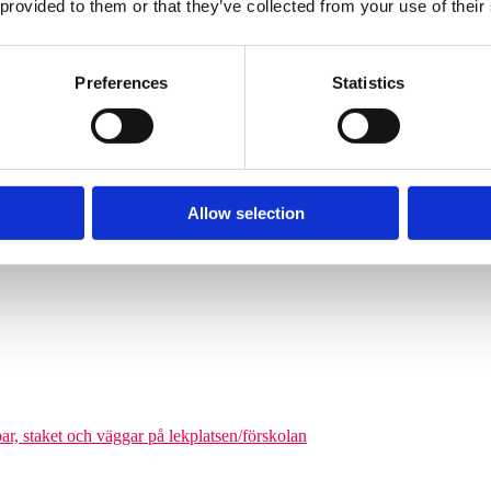
 provided to them or that they’ve collected from your use of their
Söves klätterpyramider finns i flera storlekar, från tre meters höjd upp
nga barn från cirka 6 år och uppåt att klättra på en och samma gång. De
äkerhetszon med en diameter på cirka 9–14,5 meter. Det som gör klätterpy
Preferences
Statistics
om tar större plats, maximerar nätstrukturen antalet användare på ytan. Ni
olgårdar och kommunala parker.
Allow selection
odukter där man kan förena leken med matematikutmaningar
par, staket och väggar på lekplatsen/förskolan