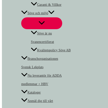
Garanti & Villkor
Söve och miljö
Söve är nu
Svanencertifierat
Kvalitetspolicy Söve AB
Branschorganisationen
Svensk Lekplats
Nu leverantör för ADDA
medlemmar + HBV
Kataloger
Anmäl dig till vårt