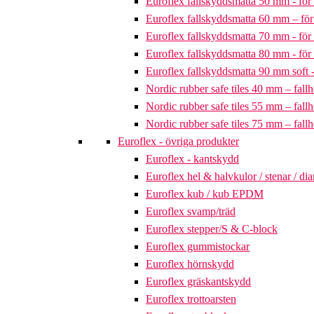
Euroflex fallskyddsmatta 50 mm - för 
Euroflex fallskyddsmatta 60 mm – för 
Euroflex fallskyddsmatta 70 mm - för 
Euroflex fallskyddsmatta 80 mm - för 
Euroflex fallskyddsmatta 90 mm soft - 
Nordic rubber safe tiles 40 mm – fallh
Nordic rubber safe tiles 55 mm – fallh
Nordic rubber safe tiles 75 mm – fallh
Euroflex - övriga produkter
Euroflex - kantskydd
Euroflex hel & halvkulor / stenar / d
Euroflex kub / kub EPDM
Euroflex svamp/träd
Euroflex stepper/S & C-block
Euroflex gummistockar
Euroflex hörnskydd
Euroflex gräskantskydd
Euroflex trottoarsten