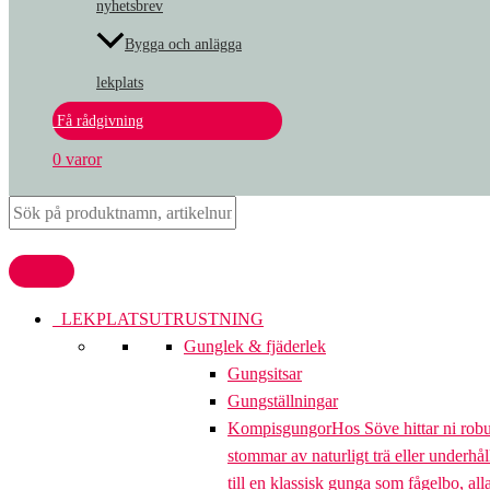
nyhetsbrev
Bygga och anlägga
lekplats
Få rådgivning
0 varor
LEKPLATSUTRUSTNING
Gunglek & fjäderlek
Gungsitsar
Gungställningar
Kompisgungor
Hos Söve hittar ni rob
stommar av naturligt trä eller underhål
till en klassisk gunga som fågelbo, al