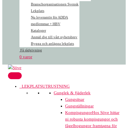
Branschorganisationen Svensk
Lekplats
Nu leverantör för ADDA
medlemmar + HBV
Kataloger
Anmäl dig till vårt nyhetsbrev
Bygga och anlägga lekplats
Få rådgivning
0 varor
LEKPLATSUTRUSTNING
Gunglek & fjäderlek
Gungsitsar
Gungställningar
Kompisgungor
Hos Söve hittar
ni robusta kompisgungor och
fågelbogungor framtagna för