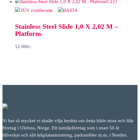
G121
Stainless Steel Slide 1,0 X 2,02 M –
Platform
52 000
:-
Vi har så mycket vi skulle vilja berätta om detta både stora och lilla
företag i Ulefoss, Norge. Ett familjeföretag som i snart 50 år
tillverkat och sålt lekplatsutrustning, parkmöbler m.m. i Norden.