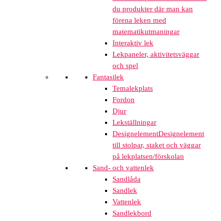
du produkter där man kan
förena leken med
matematikutmaningar
Interaktiv lek
Lekpaneler, aktivitetsväggar
och spel
Fantasilek
Temalekplats
Fordon
Djur
Lekställningar
Designelement
Designelement
till stolpar, staket och väggar
på lekplatsen/förskolan
Sand- och vattenlek
Sandlåda
Sandlek
Vattenlek
Sandlekbord