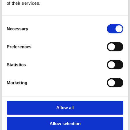
mm – fallhöjd upp till 2,1 m
of their services.
Nordic rubber safe tiles 75
mm – fallhöjd upp till 2,5 m
Euroflex - övriga produkter
Consent
Necessary
Euroflex - kantskydd
Selection
Euroflex hel & halvkulor /
stenar / diamonds
Preferences
Euroflex kub / kub EPDM
Euroflex svamp/träd
Euroflex stepper/S & C-block
Statistics
Euroflex gummistockar
Euroflex hörnskydd
Marketing
Euroflex gräskantskydd
Euroflex trottoarsten
Euroflex stegblock
Euroflex kantprofil - olika
Allow all
tjocklekar
Euroflex hörnprofil - olika
tjocklek
Allow selection
Grässkyddsmattor