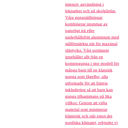
intensiv användning i
lekparker och på skolgårdar.
Våra gungställningar
kombinerar stommar av
naturligt trä eller
underhållsfritt aluminium med
stålförstärkta nät för maximal
slitstyrka. Vårt sortiment
innehåller allt från en
kompisgunga i stor modell för
många barn till en klassisk
gunga som fågelbo, alla
utformade för att främja
inkludering så att barn kan
gunga tillsammans på lika
villkor. Genom att välja
material som minimerar
klämrisk och står emot det
nordiska klimatet, erbjuder vi