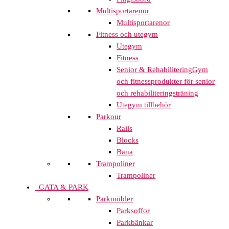
Multisportarenor
Multisportarenor
Fitness och utegym
Utegym
Fitness
Senior & Rehabilitering
Gym
och fitnessprodukter för senior
och rehabiliteringsträning
Utegym tillbehör
Parkour
Rails
Blocks
Bana
Trampoliner
Trampoliner
GATA & PARK
Parkmöbler
Parksoffor
Parkbänkar