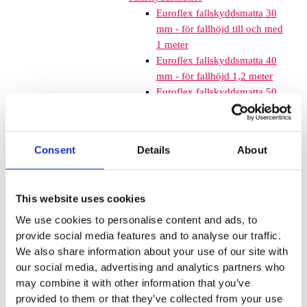
Euroflex fallskyddsmatta 30
mm - för fallhöjd till och med
1 meter
Euroflex fallskyddsmatta 40
mm - för fallhöjd 1,2 meter
Euroflex fallskyddsmatta 50
mm - för fallhöjd 1,5 meter
Euroflex fallskyddsmatta 60
mm – för fallhöjd 1,7 meter
Consent
Details
About
Euroflex fallskyddsmatta 70
mm - för fallhöjd 2,1 meter
Euroflex fallskyddsmatta 80
This website uses cookies
mm - för fallhöjd 2,4 meter
Euroflex fallskyddsmatta 90
We use cookies to personalise content and ads, to
mm soft - för fallhöjd 3,0
provide social media features and to analyse our traffic.
meter
We also share information about your use of our site with
Nordic rubber safe tiles 40
our social media, advertising and analytics partners who
mm – fallhöjd upp till 1,5 m
may combine it with other information that you’ve
Nordic rubber safe tiles 55
provided to them or that they’ve collected from your use