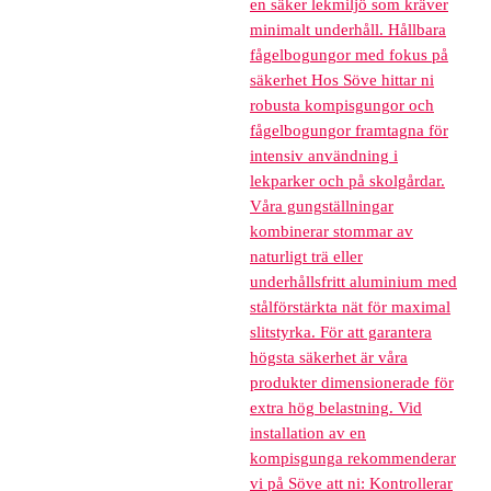
en säker lekmiljö som kräver
minimalt underhåll. Hållbara
fågelbogungor med fokus på
säkerhet Hos Söve hittar ni
robusta kompisgungor och
fågelbogungor framtagna för
intensiv användning i
lekparker och på skolgårdar.
Våra gungställningar
kombinerar stommar av
naturligt trä eller
underhållsfritt aluminium med
stålförstärkta nät för maximal
slitstyrka. För att garantera
högsta säkerhet är våra
produkter dimensionerade för
extra hög belastning. Vid
installation av en
kompisgunga rekommenderar
vi på Söve att ni: Kontrollerar