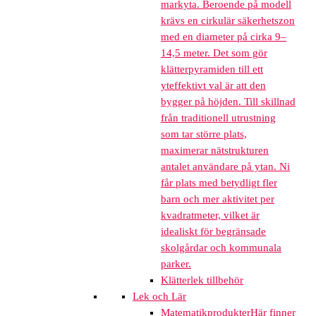
markyta. Beroende på modell
krävs en cirkulär säkerhetszon
med en diameter på cirka 9–
14,5 meter. Det som gör
klätterpyramiden till ett
yteffektivt val är att den
bygger på höjden. Till skillnad
från traditionell utrustning
som tar större plats,
maximerar nätstrukturen
antalet användare på ytan. Ni
får plats med betydligt fler
barn och mer aktivitet per
kvadratmeter, vilket är
idealiskt för begränsade
skolgårdar och kommunala
parker.
Klätterlek tillbehör
Lek och Lär
Matematikprodukter
Här finner