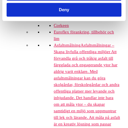
Grässkyddsmattor
Deny
Platsgjuten gummiasfalt
Konstgräs
Corkeen
Euroflex förankring, tillbehör och
lim
Asfaltsmålning
Asfaltsmålningar –
Skapa livfulla offentliga miljöer Att
förvandla grå och tråkig asfalt till
färgglada och engagerande ytor har
aldrig varit enklare. Med
asfaltsmålningar kan du göra
skolgårdar, förskolegårdar och andra
offentliga platser mer levande och
inbjudande. Det handlar inte bara
om att måla ytor – du skapar
samtidigt en miljö som uppmuntrar
till lek och lärande. Att måla på asfalt
är en kreativ lösning som passar