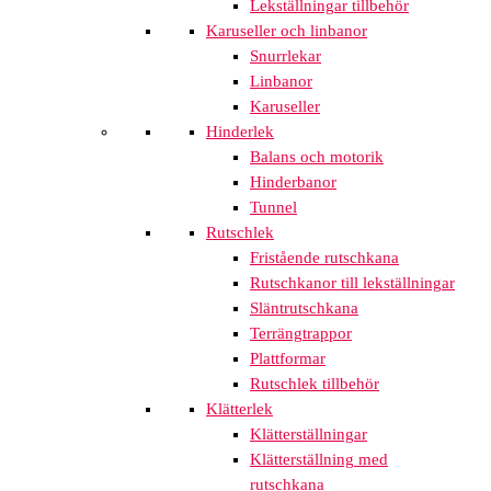
Lekställningar tillbehör
Karuseller och linbanor
Snurrlekar
Linbanor
Karuseller
Hinderlek
Balans och motorik
Hinderbanor
Tunnel
Rutschlek
Fristående rutschkana
Rutschkanor till lekställningar
Släntrutschkana
Terrängtrappor
Plattformar
Rutschlek tillbehör
Klätterlek
Klätterställningar
Klätterställning med
rutschkana