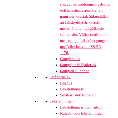
slitaget på upphängningsbultar
och infästningspunkter en
gång per kvartal. Säkerställer
att fallskyddet är korrekt
underhållet enligt gällande
standarder. Väljer certifierad
utrustning – alla våra gungor
uppfyller kraven i SS-EN
1176.
Gungbrädor
Gungdjur & Fjäderlek
Gunglek tillbehör
Småbarnslek
Lekhus
Lekställningar
Småbarnslek tillbehör
Lekställningar
Lekställningar utan rutsch
Rutsch- och lekställningar