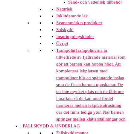
Sand- och vattenlek tillbehör
Naturlek
Inkluderande lek
Svanenmärkta produkter
Solskydd
Inspringningshinder
Övrigt
Trampolin
Trampolinerna är
tillverkade av fjädrande material som
gör att barnen kan hoppa högt. Att
komplettera lekplatsen med
trampoliner blir ett spännande inslag
som de flesta barnen uppskattar. De
tar inte mycket plats och de fälls ner
i marken så de kan med fördel
monteras mellan lekplatsutrustning
där det finns lediga ytor. När barnen
springer mellan klätterställningar och
FALLSKYDD & UNDERLAG
Fallskyddsmattor