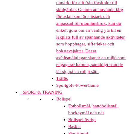
utmärkt för allt från förskolor till
skolgårdar. Genom att använda färg
för asfalt som är slitstark och
anpassad för utomhusbruk, kan du
enkelt göra om en vanlig yta till en
lekplats full av spännande aktiviteter
som hopphagar, sifferlekar och
bokstavsjakter. Dessa
asfaltsmålningar skapar en miljö som
engagerar barnen, samtidigt som de
lär sig på ett roligt sätt.
Träflis
Sportgolv-PowerGame
SPORT & TRÄNING
Bollspel
Fotbollsmål, handbollsmål,
hockeymål och nät
Bollspel övrigt
Basket
Pingisbord