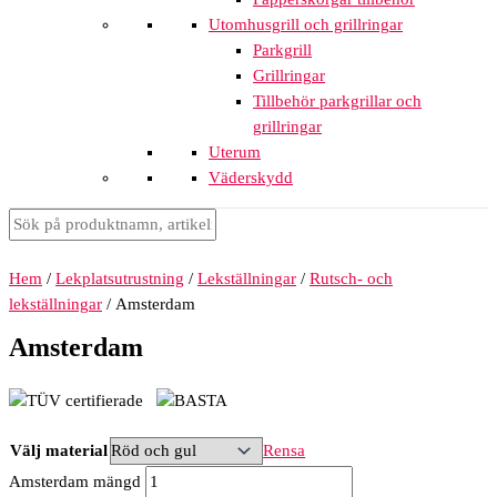
Utomhusgrill och grillringar
Parkgrill
Grillringar
Tillbehör parkgrillar och
grillringar
Uterum
Väderskydd
Hem
/
Lekplatsutrustning
/
Lekställningar
/
Rutsch- och
lekställningar
/ Amsterdam
Amsterdam
Välj material
Rensa
Amsterdam mängd