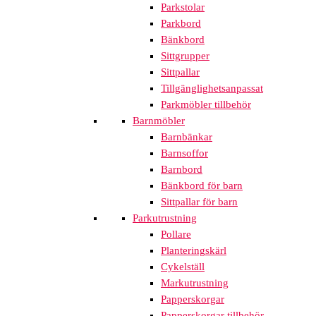
Parkstolar
Parkbord
Bänkbord
Sittgrupper
Sittpallar
Tillgänglighetsanpassat
Parkmöbler tillbehör
Barnmöbler
Barnbänkar
Barnsoffor
Barnbord
Bänkbord för barn
Sittpallar för barn
Parkutrustning
Pollare
Planteringskärl
Cykelställ
Markutrustning
Papperskorgar
Papperskorgar tillbehör