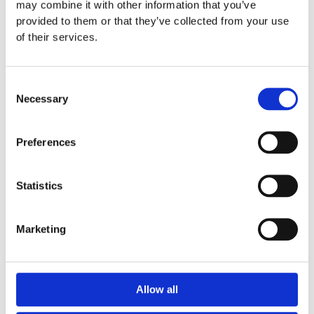
may combine it with other information that you’ve
provided to them or that they’ve collected from your use
of their services.
Material
Consent
Garantivillkor
Necessary
Selection
Preferences
Produktens utseende kan avvika mot de bilder som visas
på hemsidan.
Statistics
Marketing
Tillbehör
Allow all