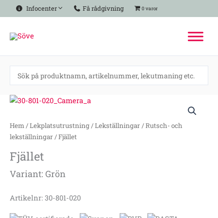
Hoppa
Infocenter
Få rådgivning
0 varor
till
innehåll
Fjället
mängd
Hem
/
Lekplatsutrustning
/
Lekställningar
/
Rutsch- och
lekställningar
/ Fjället
Fjället
Variant: Grön
Artikelnr: 30-801-020