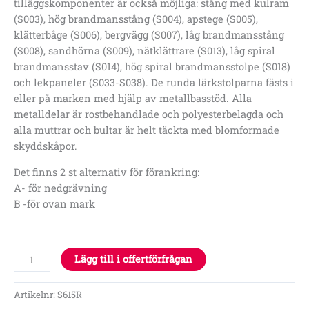
tilläggskomponenter är också möjliga: stång med kulram
(S003), hög brandmansstång (S004), apstege (S005),
klätterbåge (S006), bergvägg (S007), låg brandmansstång
(S008), sandhörna (S009), nätklättrare (S013), låg spiral
brandmansstav (S014), hög spiral brandmansstolpe (S018)
och lekpaneler (S033-S038). De runda lärkstolparna fästs i
eller på marken med hjälp av metallbasstöd. Alla
metalldelar är rostbehandlade och polyesterbelagda och
alla muttrar och bultar är helt täckta med blomformade
skyddskåpor.
Det finns 2 st alternativ för förankring:
A- för nedgrävning
B -för ovan mark
Lägg till i offertförfrågan
Artikelnr:
S615R