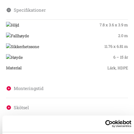
Specifikationer
7.8 x 3.6 x 3.9 m
2.0 m
11.76 x 6.81 m
6 – 15 år
Material
Lärk, HDPE
Monteringstid
Skötsel
Garantivillkor