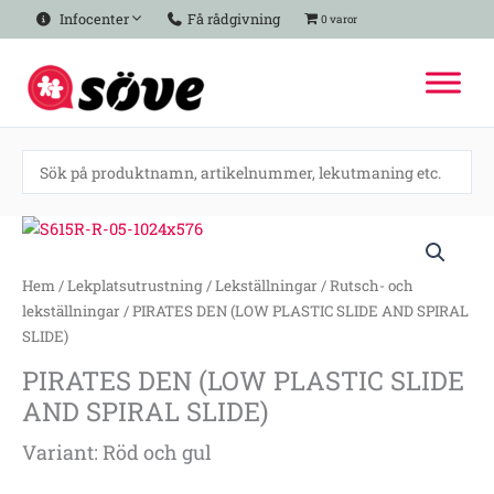
Hoppa
Infocenter
Få rådgivning
0 varor
till
innehåll
PIRATES
DEN
(LOW
Hem
/
Lekplatsutrustning
/
Lekställningar
/
Rutsch- och
PLASTIC
lekställningar
/ PIRATES DEN (LOW PLASTIC SLIDE AND SPIRAL
SLIDE
SLIDE)
AND
PIRATES DEN (LOW PLASTIC SLIDE
SPIRAL
AND SPIRAL SLIDE)
SLIDE)
mängd
Variant: Röd och gul