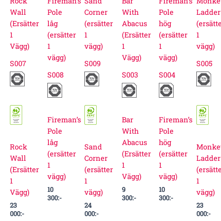
S007
S009
S005
S008
S003
S004
Fireman’s
Bar
Fireman’s
Pole
With
Pole
låg
Abacus
hög
Rock
Sand
Monke
(ersätter
(Ersätter
(ersätter
Wall
Corner
Ladder
1
1
1
(Ersätter
(ersätter
(ersätt
vägg)
Vägg)
vägg)
1
1
1
10
9
10
Vägg)
vägg)
vägg)
300
:-
300
:-
300
:-
23
24
23
000
:-
000
:-
000
:-