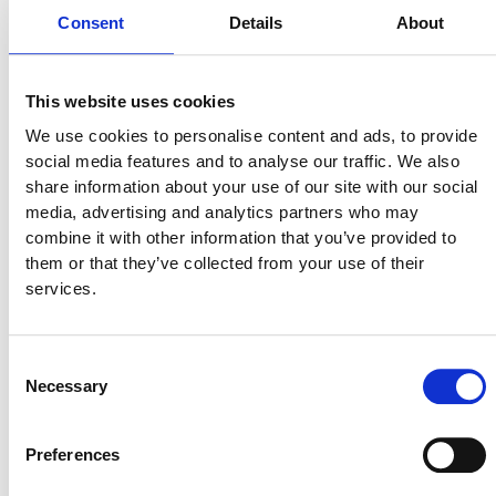
Consent
Details
About
Produktens utseende kan avvika mot de bilder som visas
This website uses cookies
på hemsidan.
We use cookies to personalise content and ads, to provide
social media features and to analyse our traffic. We also
share information about your use of our site with our social
Mer information om produkten, klicka här
media, advertising and analytics partners who may
DWG, produktblad, teknisk information, bilder etc.
combine it with other information that you’ve provided to
them or that they’ve collected from your use of their
services.
Tillbehör
Consent
Necessary
Selection
S033
Preferences