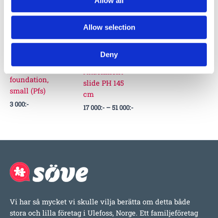
Allow all
Finns som fler
000:-
5632540
varianter
Allow selection
Deny
Prefabricated
Attachment
foundation,
slide PH 145
small (Pfs)
cm
3 000
:-
17 000
:-
–
51 000
:-
Vi har så mycket vi skulle vilja berätta om detta både
stora och lilla företag i Ulefoss, Norge. Ett familjeföretag