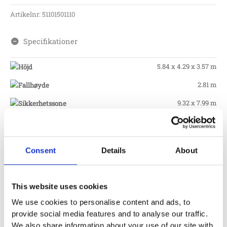
Artikelnr:
51101501110
Specifikationer
5.84 x 4.29 x 3.57 m
2.81 m
9.32 x 7.99 m
3 – 9 år
Consent
Details
About
Fundament
This website uses cookies
Skötsel
We use cookies to personalise content and ads, to
provide social media features and to analyse our traffic.
Garantivillkor
We also share information about your use of our site with