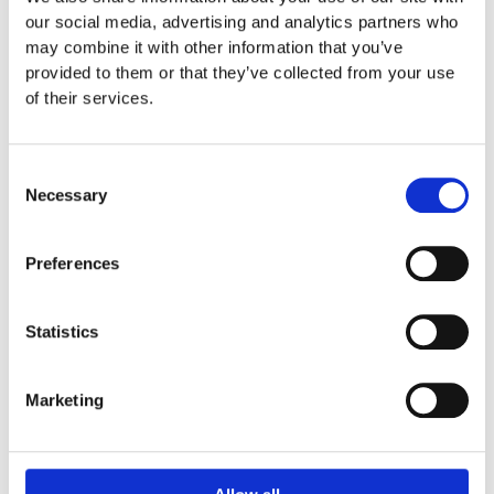
our social media, advertising and analytics partners who
may combine it with other information that you’ve
provided to them or that they’ve collected from your use
of their services.
Produktens utseende kan avvika mot de bilder som visas
på hemsidan.
Consent
Necessary
Selection
Mer information om produkten, klicka här
DWG, produktblad, teknisk information, bilder etc.
Preferences
Statistics
Tillbehör
Marketing
Prisintervall:
17
000:-
till
51