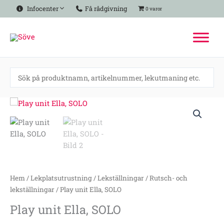
Hoppa
Infocenter
Få rådgivning
0 varor
till
innehåll
Play
unit
Ella,
SOLO
mängd
Hem
/
Lekplatsutrustning
/
Lekställningar
/
Rutsch- och
lekställningar
/ Play unit Ella, SOLO
Play unit Ella, SOLO