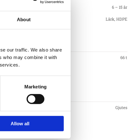
6 – 15 år
Lärk, HDPE
About
gstid
se our traffic. We also share
ers who may combine it with
66 t
 services.
mmar.
Marketing
nt
Gjutes
Allow all