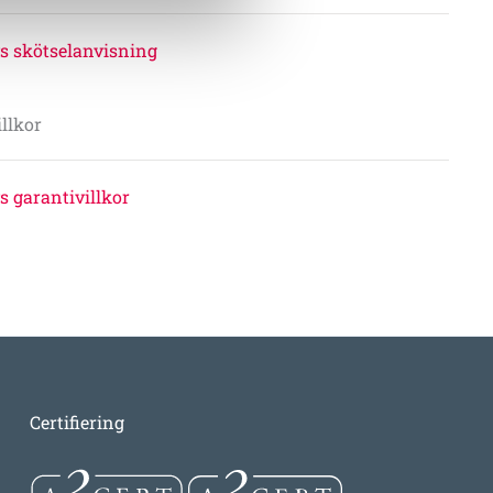
s skötselanvisning
llkor
s garantivillkor
Certifiering