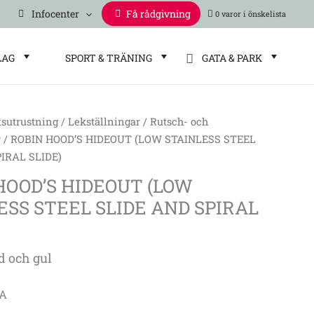
Infocenter
Få rådgivning
0 varor
LAG
SPORT & TRÄNING
GATA & PARK
tsutrustning
/
Lekställningar
/
Rutsch- och
r
/ ROBIN HOOD’S HIDEOUT (LOW STAINLESS STEEL
IRAL SLIDE)
HOOD’S HIDEOUT (LOW
ESS STEEL SLIDE AND SPIRAL
d och gul
/A