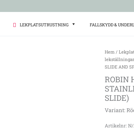
LEKPLATSUTRUSTNING
FALLSKYDD & UNDER
Hem
/
Lekpla
ROBIN
lekställninga
HOOD’S
SLIDE AND SP
HIDEOUT
ROBIN 
(LOW
STAINL
STAINLESS
STEEL
SLIDE)
SLIDE
Variant: Rö
AND
SPIRAL
SLIDE)
Artikelnr: N
mängd