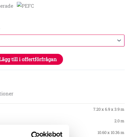
l
Lägg till i offertförfrågan
A
tioner
7.20 x 6.9 x 3.9 m
2.0 m
10.60 x 10.36 m