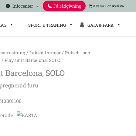
Infocenter
Få rådgivning
0 varor
LAG
SPORT & TRÄNING
GATA & PARK
tsutrustning
/
Lekställningar
/
Rutsch- och
r
/ Play unit Barcelona, SOLO
it Barcelona, SOLO
mpregnerad furu
2513001100