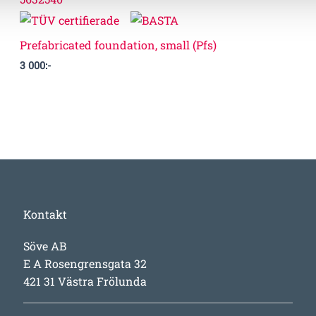
Prefabricated foundation, small (Pfs)
3 000
:-
Kontakt
Söve AB
E A Rosengrensgata 32
421 31 Västra Frölunda