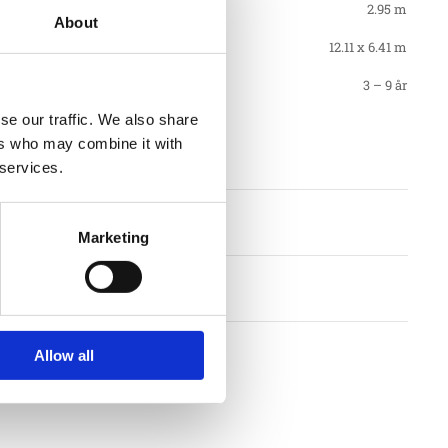
2.95 m
About
12.11 x 6.41 m
3 – 9 år
se our traffic. We also share
ers who may combine it with
nt
 services.
Marketing
llkor
Allow all