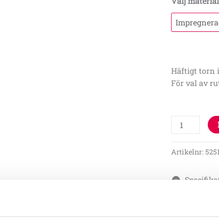
Välj materia
Häftigt torn 
För val av ru
Artikelnr:
525
Specifika