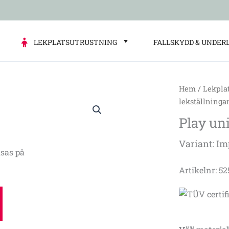
LEKPLATSUTRUSTNING
FALLSKYDD & UNDER
Hem
/
Lekpla
Play
lekställninga
unit
Play un
Barcelona,
SOLO
Variant: I
mängd
sas på
Artikelnr: 5