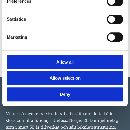
Preferences
Produktens utseende kan avvika mot de bilder som visas
på hemsidan.
Statistics
Mer information om produkten, klicka här
Marketing
DWG, produktblad, teknisk information, bilder etc.
Allow all
Allow selection
Deny
Vi har så mycket vi skulle vilja berätta om detta både
stora och lilla företag i Ulefoss, Norge. Ett familjeföretag
som i snart 50 år tillverkat och sålt lekplatsutrustning,