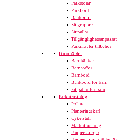
Parkstolar
Parkbord
Bänkbord
Sittgrupper
Sittpallar
Tillgänglighetsanpassat
Parkmöbler tillbehör
Barnmöbler
Barnbänkar
Barnsoffor
Barnbord
Bänkbord för barn
Sittpallar för barn
Parkutrustning
Pollare
Planteringskärl
Cykelställ
Markutrustning
Papperskorgar
Papperskorgar tillbehör