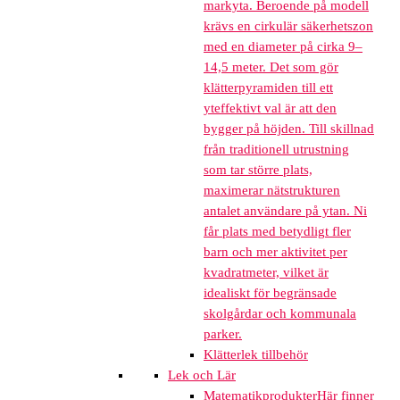
markyta. Beroende på modell
krävs en cirkulär säkerhetszon
med en diameter på cirka 9–
14,5 meter. Det som gör
klätterpyramiden till ett
yteffektivt val är att den
bygger på höjden. Till skillnad
från traditionell utrustning
som tar större plats,
maximerar nätstrukturen
antalet användare på ytan. Ni
får plats med betydligt fler
barn och mer aktivitet per
kvadratmeter, vilket är
idealiskt för begränsade
skolgårdar och kommunala
parker.
Klätterlek tillbehör
Lek och Lär
Matematikprodukter
Här finner