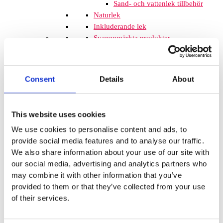
Sand- och vattenlek tillbehör
Naturlek
Inkluderande lek
Svanenmärkta produkter
Solskydd
Inspringningshinder
Övrigt
Consent
Details
About
Trampolin
Trampolinerna är
tillverkade av fjädrande material som
gör att barnen kan hoppa högt. Att
This website uses cookies
komplettera lekplatsen med
We use cookies to personalise content and ads, to
trampoliner blir ett spännande inslag
provide social media features and to analyse our traffic.
som de flesta barnen uppskattar. De
We also share information about your use of our site with
tar inte mycket plats och de fälls ner
our social media, advertising and analytics partners who
i marken så de kan med fördel
may combine it with other information that you’ve
monteras mellan lekplatsutrustning
provided to them or that they’ve collected from your use
där det finns lediga ytor. När barnen
of their services.
springer mellan klätterställningar och
FALLSKYDD & UNDERLAG
Fallskyddsmattor