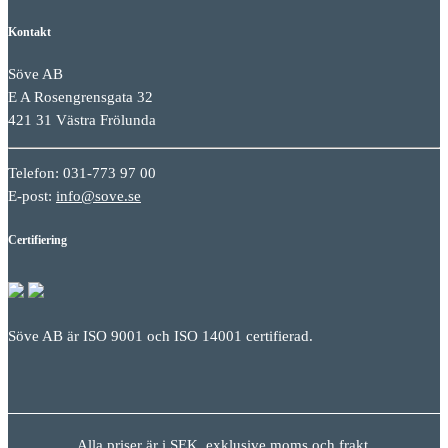
Kontakt
Söve AB
E A Rosengrensgata 32
421 31 Västra Frölunda
Telefon: 031-773 97 00
E-post:
info@sove.se
Certifiering
Söve AB är ISO 9001 och ISO 14001 certifierad.
Alla priser är i SEK, exklusive moms och frakt.