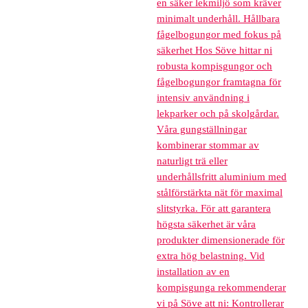
en säker lekmiljö som kräver
minimalt underhåll. Hållbara
fågelbogungor med fokus på
säkerhet Hos Söve hittar ni
robusta kompisgungor och
fågelbogungor framtagna för
intensiv användning i
lekparker och på skolgårdar.
Våra gungställningar
kombinerar stommar av
naturligt trä eller
underhållsfritt aluminium med
stålförstärkta nät för maximal
slitstyrka. För att garantera
högsta säkerhet är våra
produkter dimensionerade för
extra hög belastning. Vid
installation av en
kompisgunga rekommenderar
vi på Söve att ni: Kontrollerar