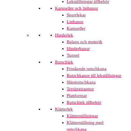
Lekställningar tillbehör
Karuseller och linbanor
Snurrlekar
Linbanor
Karuseller
Hinderlek
Balans och motorik
Hinderbanor
Tunnel
Rutschlek
Fristående rutschkana
Rutschkanor till lekställningar
Släntrutschkana
Terrängtrappor
Plattformar
Rutschlek tillbehör
Klätterlek
Klätterställningar
Klätterställning med
rutschkana