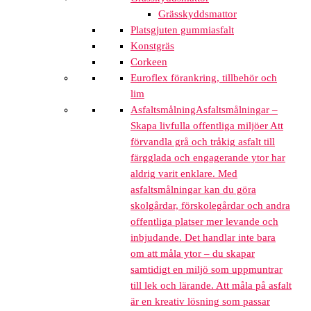
Grässkyddsmattor
Platsgjuten gummiasfalt
Konstgräs
Corkeen
Euroflex förankring, tillbehör och
lim
Asfaltsmålning
Asfaltsmålningar –
Skapa livfulla offentliga miljöer Att
förvandla grå och tråkig asfalt till
färgglada och engagerande ytor har
aldrig varit enklare. Med
asfaltsmålningar kan du göra
skolgårdar, förskolegårdar och andra
offentliga platser mer levande och
inbjudande. Det handlar inte bara
om att måla ytor – du skapar
samtidigt en miljö som uppmuntrar
till lek och lärande. Att måla på asfalt
är en kreativ lösning som passar