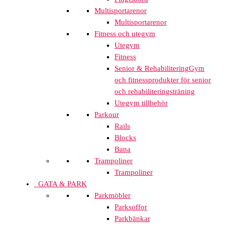
Multisportarenor
Multisportarenor
Fitness och utegym
Utegym
Fitness
Senior & Rehabilitering
Gym
och fitnessprodukter för senior
och rehabiliteringsträning
Utegym tillbehör
Parkour
Rails
Blocks
Bana
Trampoliner
Trampoliner
GATA & PARK
Parkmöbler
Parksoffor
Parkbänkar