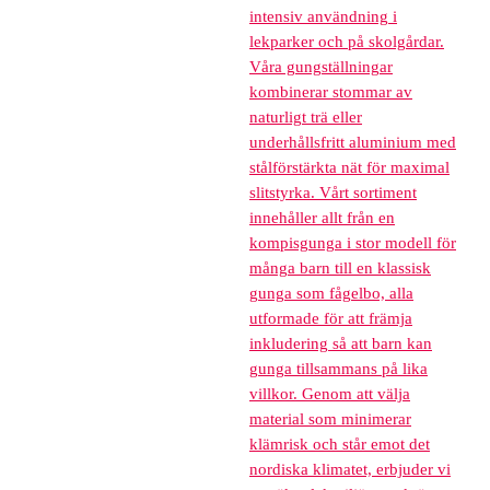
intensiv användning i
lekparker och på skolgårdar.
Våra gungställningar
kombinerar stommar av
naturligt trä eller
underhållsfritt aluminium med
stålförstärkta nät för maximal
slitstyrka. Vårt sortiment
innehåller allt från en
kompisgunga i stor modell för
många barn till en klassisk
gunga som fågelbo, alla
utformade för att främja
inkludering så att barn kan
gunga tillsammans på lika
villkor. Genom att välja
material som minimerar
klämrisk och står emot det
nordiska klimatet, erbjuder vi