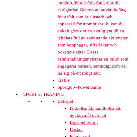
utmärkt för allt från förskolor till
skolgårdar. Genom att använda färg
för asfalt som är slitstark och
anpassad för utomhusbruk, kan du
enkelt göra om en vanlig yta till en
lekplats full av spännande aktiviteter
som hopphagar, sifferlekar och
bokstavsjakter. Dessa
asfaltsmålningar skapar en miljö som
engagerar barnen, samtidigt som de
lär sig på ett roligt sätt.
Träflis
Sportgolv-PowerGame
SPORT & TRÄNING
Bollspel
Fotbollsmål, handbollsmål,
hockeymål och nät
Bollspel övrigt
Basket
Pingisbord