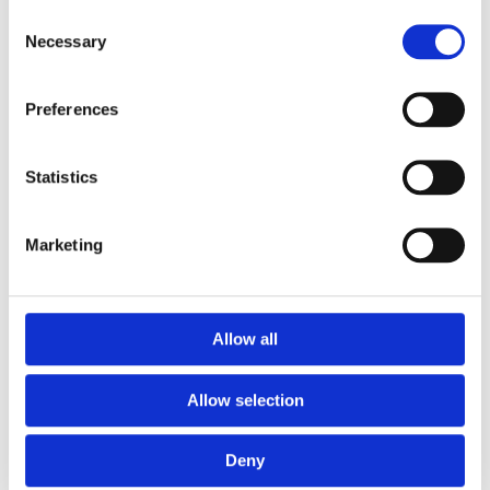
Consent
Euroflex fallskyddsmatta 30
Necessary
Selection
mm - för fallhöjd till och med
1 meter
Euroflex fallskyddsmatta 40
Preferences
mm - för fallhöjd 1,2 meter
Euroflex fallskyddsmatta 50
mm - för fallhöjd 1,5 meter
Statistics
Euroflex fallskyddsmatta 60
mm – för fallhöjd 1,7 meter
Marketing
Euroflex fallskyddsmatta 70
mm - för fallhöjd 2,1 meter
Euroflex fallskyddsmatta 80
mm - för fallhöjd 2,4 meter
Allow all
Euroflex fallskyddsmatta 90
mm soft - för fallhöjd 3,0
meter
Allow selection
Nordic rubber safe tiles 40
mm – fallhöjd upp till 1,5 m
Deny
Nordic rubber safe tiles 55