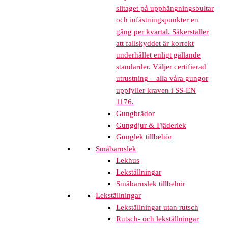
slitaget på upphängningsbultar
och infästningspunkter en
gång per kvartal. Säkerställer
att fallskyddet är korrekt
underhållet enligt gällande
standarder. Väljer certifierad
utrustning – alla våra gungor
uppfyller kraven i SS-EN
1176.
Gungbrädor
Gungdjur & Fjäderlek
Gunglek tillbehör
Småbarnslek
Lekhus
Lekställningar
Småbarnslek tillbehör
Lekställningar
Lekställningar utan rutsch
Rutsch- och lekställningar