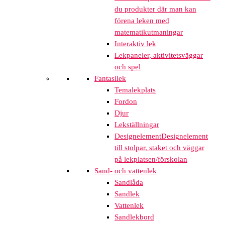
du produkter där man kan
förena leken med
matematikutmaningar
Interaktiv lek
Lekpaneler, aktivitetsväggar
och spel
Fantasilek
Temalekplats
Fordon
Djur
Lekställningar
Designelement
Designelement
till stolpar, staket och väggar
på lekplatsen/förskolan
Sand- och vattenlek
Sandlåda
Sandlek
Vattenlek
Sandlekbord