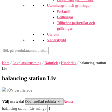
Utomhusgrill och grillringar
Parkgrill
Grillringar
Tillbehör parkgrillar och
grillringar
Uterum
Väderskydd
Hem
/
Lekplatsutrustning
/
Naturlek
/
Hinderlek
/ balancing station
Liv
balancing station Liv
Välj material
Rensa
balancing station Liv mängd