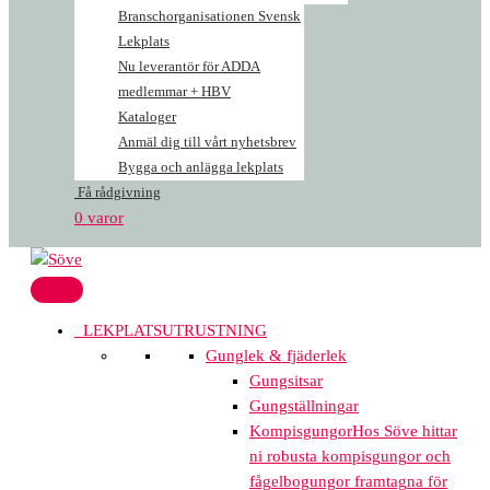
Branschorganisationen Svensk
Lekplats
Nu leverantör för ADDA
medlemmar + HBV
Kataloger
Anmäl dig till vårt nyhetsbrev
Bygga och anlägga lekplats
Få rådgivning
0 varor
LEKPLATSUTRUSTNING
Gunglek & fjäderlek
Gungsitsar
Gungställningar
Kompisgungor
Hos Söve hittar
ni robusta kompisgungor och
fågelbogungor framtagna för