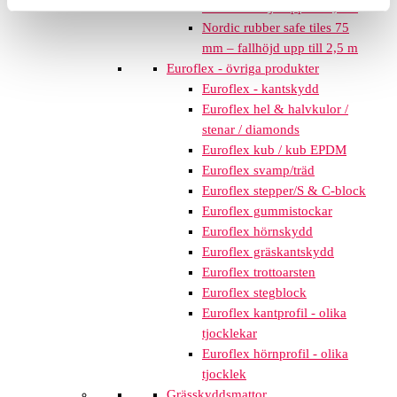
mm – fallhöjd upp till 2,1 m
Nordic rubber safe tiles 75
mm – fallhöjd upp till 2,5 m
Euroflex - övriga produkter
Euroflex - kantskydd
Euroflex hel & halvkulor /
stenar / diamonds
Euroflex kub / kub EPDM
Euroflex svamp/träd
Euroflex stepper/S & C-block
Euroflex gummistockar
Euroflex hörnskydd
Euroflex gräskantskydd
Euroflex trottoarsten
Euroflex stegblock
Euroflex kantprofil - olika
tjocklekar
Euroflex hörnprofil - olika
tjocklek
Grässkyddsmattor