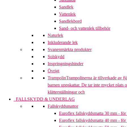
Sandlek
Vattenlek
Sandlekbord
Sand- och vattenlek tillbehör
Naturlek
Inkluderande lek
Svanenmärkta produkter
Solskydd
Inspringningshinder
Övrigt
Trampolin
Trampolinerna är tillverkade av fj
barnen uppskattar. De tar inte mycket plats 
klätterställningar och
FALLSKYDD & UNDERLAG
Fallskyddsmattor
Euroflex fallskyddsmatta 30 mm - för 
Euroflex fallskyddsmatta 40 mm - för 