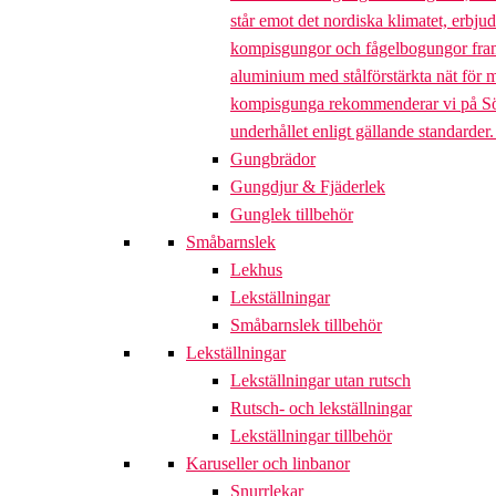
står emot det nordiska klimatet, erbj
kompisgungor och fågelbogungor framta
aluminium med stålförstärkta nät för m
kompisgunga rekommenderar vi på Söve a
underhållet enligt gällande standarder
Gungbrädor
Gungdjur & Fjäderlek
Gunglek tillbehör
Småbarnslek
Lekhus
Lekställningar
Småbarnslek tillbehör
Lekställningar
Lekställningar utan rutsch
Rutsch- och lekställningar
Lekställningar tillbehör
Karuseller och linbanor
Snurrlekar