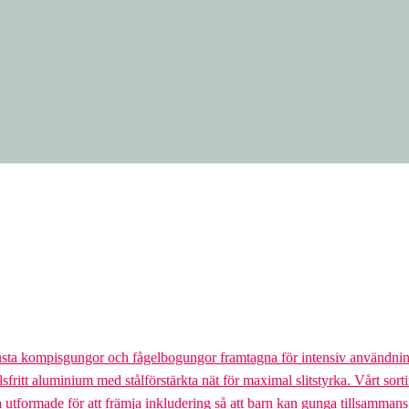
usta kompisgungor och fågelbogungor framtagna för intensiv användnin
lsfritt aluminium med stålförstärkta nät för maximal slitstyrka. Vårt so
la utformade för att främja inkludering så att barn kan gunga tillsamman