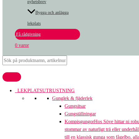
nyhetsbrev
Bygga och anlägga
lekplats
Få rådgivning
0 varor
LEKPLATSUTRUSTNING
Gunglek & fjäderlek
Gungsitsar
Gungställningar
Kompisgungor
Hos Söve hittar ni rob
stommar av naturligt trä eller underhål
till en klassisk gunga som fågelbo, al