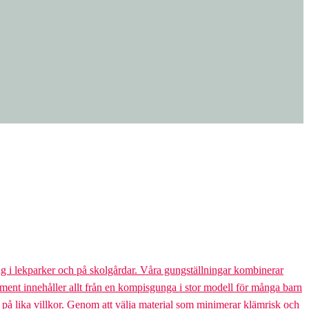
g i lekparker och på skolgårdar. Våra gungställningar kombinerar
rtiment innehåller allt från en kompisgunga i stor modell för många barn
s på lika villkor. Genom att välja material som minimerar klämrisk och