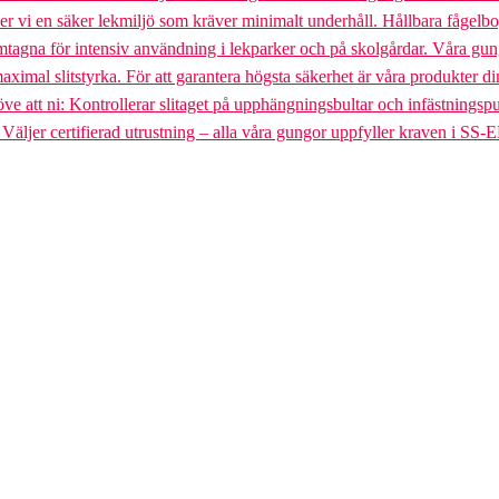
uder vi en säker lekmiljö som kräver minimalt underhåll. Hållbara fågel
gna för intensiv användning i lekparker och på skolgårdar. Våra gungst
aximal slitstyrka. För att garantera högsta säkerhet är våra produkter di
tt ni: Kontrollerar slitaget på upphängningsbultar och infästningspunkt
. Väljer certifierad utrustning – alla våra gungor uppfyller kraven i SS-