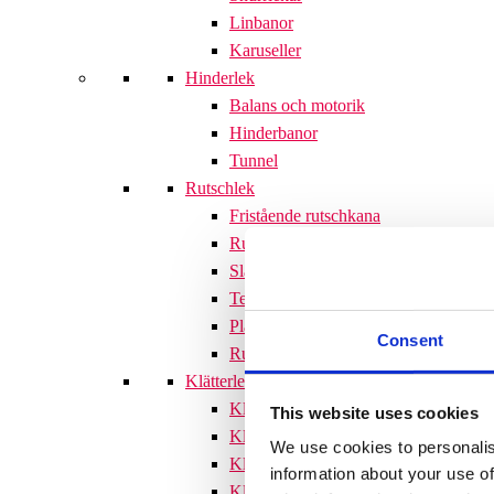
Linbanor
Karuseller
Hinderlek
Balans och motorik
Hinderbanor
Tunnel
Rutschlek
Fristående rutschkana
Rutschkanor till lekställningar
Släntrutschkana
Terrängtrappor
Plattformar
Consent
Rutschlek tillbehör
Klätterlek
Klätterställningar
This website uses cookies
Klätterställning med rutschkana
We use cookies to personalis
Klätternät
information about your use of
Klätterpyramid
Söves klätterpyramider 