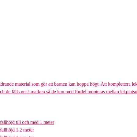
ädrande material som gör att barnen kan hoppa högt. Att komplettera lek
och de fälls ner i marken så de kan med fördel monteras mellan lekplatsu
fallhöjd till och med 1 meter
fallhöjd 1,2 meter