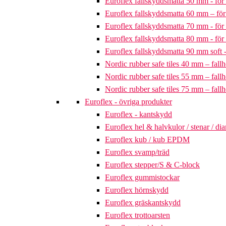
Euroflex fallskyddsmatta 50 mm - för 
Euroflex fallskyddsmatta 60 mm – för 
Euroflex fallskyddsmatta 70 mm - för 
Euroflex fallskyddsmatta 80 mm - för 
Euroflex fallskyddsmatta 90 mm soft - 
Nordic rubber safe tiles 40 mm – fallh
Nordic rubber safe tiles 55 mm – fallh
Nordic rubber safe tiles 75 mm – fallh
Euroflex - övriga produkter
Euroflex - kantskydd
Euroflex hel & halvkulor / stenar / d
Euroflex kub / kub EPDM
Euroflex svamp/träd
Euroflex stepper/S & C-block
Euroflex gummistockar
Euroflex hörnskydd
Euroflex gräskantskydd
Euroflex trottoarsten