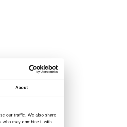
About
se our traffic. We also share
ers who may combine it with
a Climbing pyramid 650. Läs mer...