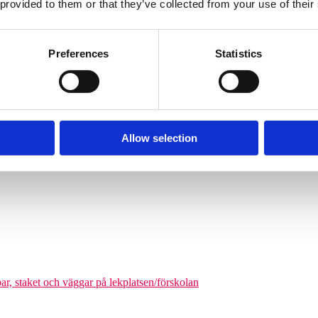
 provided to them or that they’ve collected from your use of their
Söves klätterpyramider finns i flera storlekar, från tre meters höjd upp
nga barn från cirka 6 år och uppåt att klättra på en och samma gång. De
äkerhetszon med en diameter på cirka 9–14,5 meter. Det som gör klätterpy
Preferences
Statistics
om tar större plats, maximerar nätstrukturen antalet användare på ytan. Ni
olgårdar och kommunala parker.
Allow selection
odukter där man kan förena leken med matematikutmaningar
par, staket och väggar på lekplatsen/förskolan