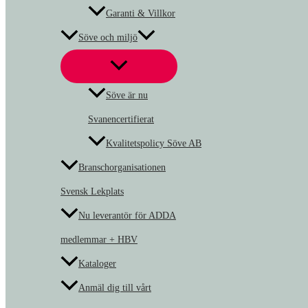
Garanti & Villkor
Söve och miljö
Söve är nu
Svanencertifierat
Kvalitetspolicy Söve AB
Branschorganisationen
Svensk Lekplats
Nu leverantör för ADDA
medlemmar + HBV
Kataloger
Anmäl dig till vårt