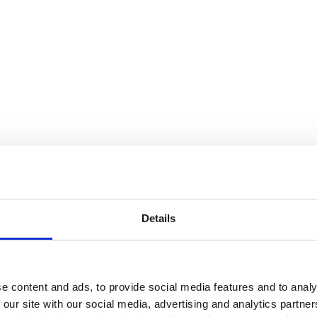
Details
e content and ads, to provide social media features and to analy
 our site with our social media, advertising and analytics partn
finns i flera storlekar, från tre meters höjd upp till den 6,5 meter hög