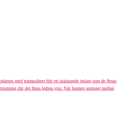
platsen med trampoliner blir ett spännande inslag som de flesta
trustning där det finns lediga ytor. När barnen springer mellan