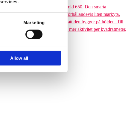
 services.
 till den 6,5 meter höga Climbing pyramid 650. Den smarta
ssutom tar klätterpyramiden upp en förhållandevis liten markyta.
ramiden till ett yteffektivt val är att den bygger på höjden. Till
Marketing
 får plats med betydligt fler barn och mer aktivitet per kvadratmeter,
Allow all