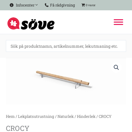
Hoppa
Infocenter
Få rådgivning
0 varor
till
innehåll
CROCY
mängd
Hem
/
Lekplatsutrustning
/
Naturlek
/
Hinderlek
/ CROCY
CROCY