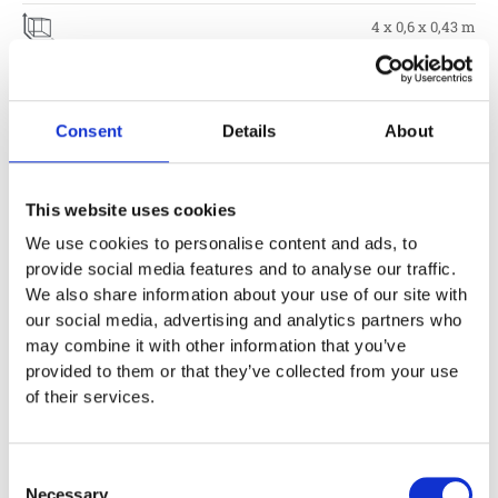
4 x 0,6 x 0,43 m
0,5 m
7 x 3,6 m
Consent
Details
About
3 år
This website uses cookies
We use cookies to personalise content and ads, to
Monteringstid
provide social media features and to analyse our traffic.
We also share information about your use of our site with
Fundament
our social media, advertising and analytics partners who
may combine it with other information that you’ve
provided to them or that they’ve collected from your use
Material
of their services.
Garantivillkor
Consent
Necessary