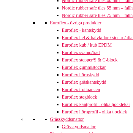
Nordic rubber safe tiles 40 mm – fallh
Nordic rubber safe tiles 55 mm – fallh
Nordic rubber safe tiles 75 mm – fallh
Euroflex - övriga produkter
Euroflex - kantskydd
Euroflex hel & halvkulor / stenar / d
Euroflex kub / kub EPDM
Euroflex svamp/träd
Euroflex stepper/S & C-block
Euroflex gummistockar
Euroflex hörnskydd
Euroflex gräskantskydd
Euroflex trottoarsten
Euroflex stegblock
Euroflex kantprofil - olika tjocklekar
Euroflex hörnprofil - olika tjocklek
Grässkyddsmattor
Grässkyddsmattor