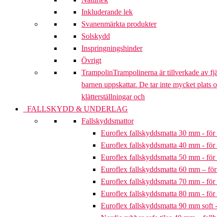
Inkluderande lek
Svanenmärkta produkter
Solskydd
Inspringningshinder
Övrigt
Trampolin
Trampolinerna är tillverkade av fj
barnen uppskattar. De tar inte mycket plats 
klätterställningar och
FALLSKYDD & UNDERLAG
Fallskyddsmattor
Euroflex fallskyddsmatta 30 mm - för 
Euroflex fallskyddsmatta 40 mm - för 
Euroflex fallskyddsmatta 50 mm - för 
Euroflex fallskyddsmatta 60 mm – för 
Euroflex fallskyddsmatta 70 mm - för 
Euroflex fallskyddsmatta 80 mm - för 
Euroflex fallskyddsmatta 90 mm soft - 