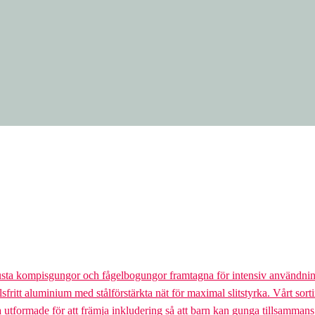
usta kompisgungor och fågelbogungor framtagna för intensiv användnin
lsfritt aluminium med stålförstärkta nät för maximal slitstyrka. Vårt so
la utformade för att främja inkludering så att barn kan gunga tillsamman