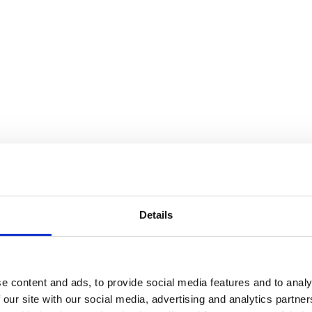
Details
e content and ads, to provide social media features and to analy
 our site with our social media, advertising and analytics partn
finns i flera storlekar, från tre meters höjd upp till den 6,5 meter hög