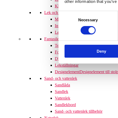
other information that you’ve
Klätterlek tillbehör
Lek och Lär
Consent
Matematikprodukter
Här finner du pr
Necessary
Selection
Interaktiv lek
Lekpaneler, aktivitetsväggar och spel
Fantasilek
Temalekplats
Deny
Fordon
Djur
Lekställningar
Designelement
Designelement till stol
Sand- och vattenlek
Sandlåda
Sandlek
Vattenlek
Sandlekbord
Sand- och vattenlek tillbehör
Naturlek