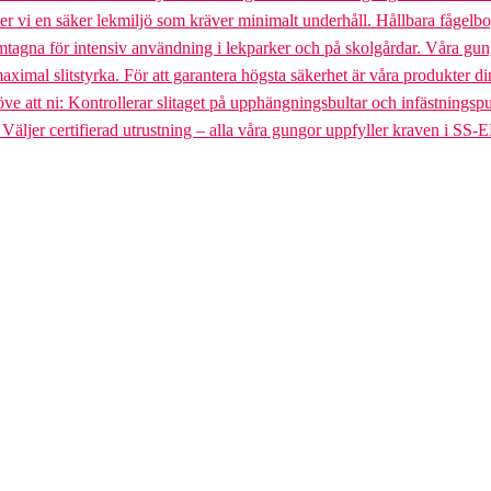
uder vi en säker lekmiljö som kräver minimalt underhåll. Hållbara fågel
gna för intensiv användning i lekparker och på skolgårdar. Våra gungst
aximal slitstyrka. För att garantera högsta säkerhet är våra produkter di
tt ni: Kontrollerar slitaget på upphängningsbultar och infästningspunkt
. Väljer certifierad utrustning – alla våra gungor uppfyller kraven i SS-