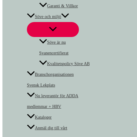
Garanti & Villkor
Söve och miljö
Söve är nu
Svanencertifierat
Kvalitetspolicy Söve AB
Branschorganisationen
Svensk Lekplats
Nu leverantör för ADDA
medlemmar + HBV
Kataloger
Anmäl dig till vårt