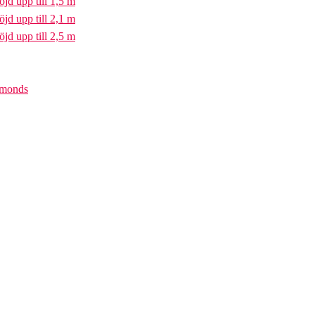
öjd upp till 1,5 m
öjd upp till 2,1 m
öjd upp till 2,5 m
iamonds