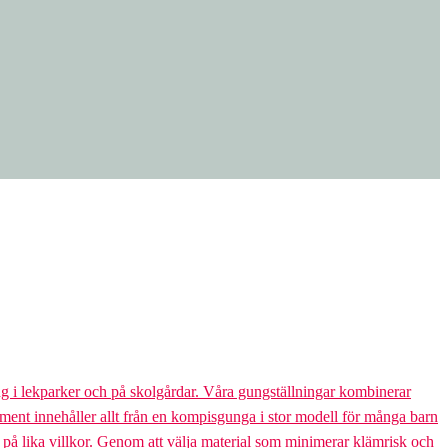
g i lekparker och på skolgårdar. Våra gungställningar kombinerar
rtiment innehåller allt från en kompisgunga i stor modell för många barn
s på lika villkor. Genom att välja material som minimerar klämrisk och