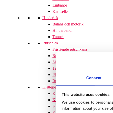
Linbanor
Karuseller
Hinderlek
Balans och motorik
Hinderbanor
Tunnel
Rutschlek
Fristående rutschkana
Rutschkanor till lekställningar
Släntrutschkana
Terrängtrappor
Plattformar
Consent
Rutschlek tillbehör
Klätterlek
Klätterställningar
This website uses cookies
Klätterställning med rutschkana
We use cookies to personalis
Klätternät
information about your use of
Klätterpyramid
Söves klätterpyramider 