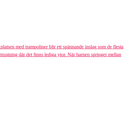
platsen med trampoliner blir ett spännande inslag som de flesta
trustning där det finns lediga ytor. När barnen springer mellan