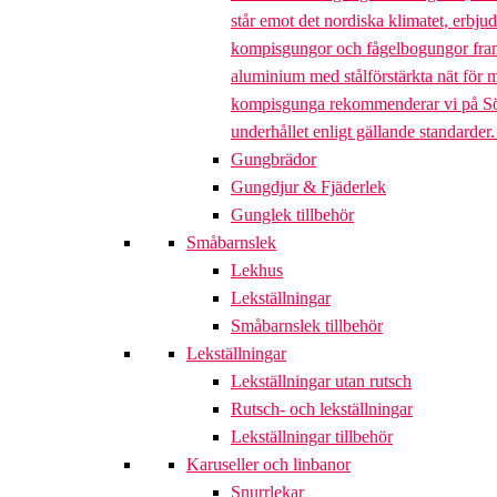
står emot det nordiska klimatet, erbj
kompisgungor och fågelbogungor framta
aluminium med stålförstärkta nät för m
kompisgunga rekommenderar vi på Söve a
underhållet enligt gällande standarder
Gungbrädor
Gungdjur & Fjäderlek
Gunglek tillbehör
Småbarnslek
Lekhus
Lekställningar
Småbarnslek tillbehör
Lekställningar
Lekställningar utan rutsch
Rutsch- och lekställningar
Lekställningar tillbehör
Karuseller och linbanor
Snurrlekar