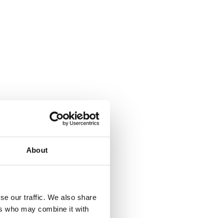
About
se our traffic. We also share
ers who may combine it with
a Climbing pyramid 650. Läs mer...