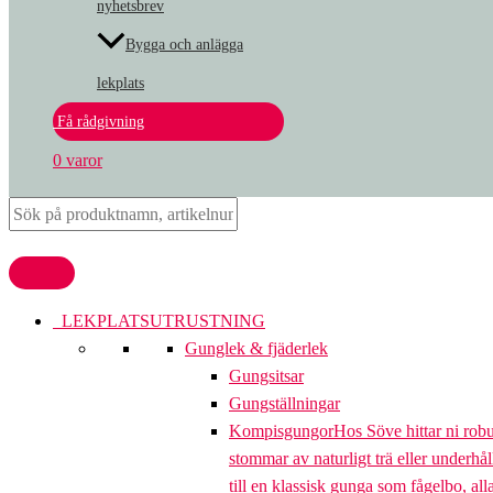
nyhetsbrev
Bygga och anlägga
lekplats
Få rådgivning
0 varor
LEKPLATSUTRUSTNING
Gunglek & fjäderlek
Gungsitsar
Gungställningar
Kompisgungor
Hos Söve hittar ni rob
stommar av naturligt trä eller underhål
till en klassisk gunga som fågelbo, al