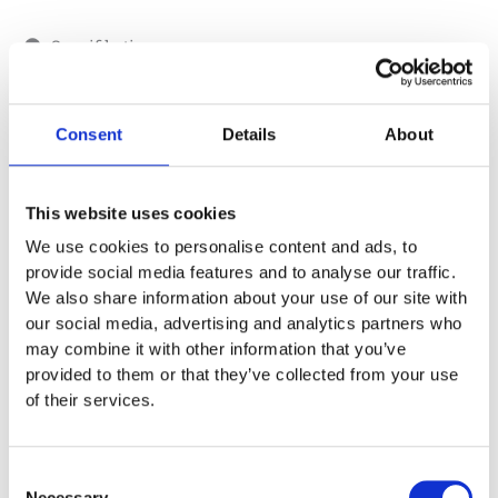
Specifikationer
1 x 0,2 x 0,5 m
Consent
Details
About
0,5 m
4 x 3,2 m
This website uses cookies
3 år
We use cookies to personalise content and ads, to
provide social media features and to analyse our traffic.
We also share information about your use of our site with
our social media, advertising and analytics partners who
Fundament
may combine it with other information that you’ve
provided to them or that they’ve collected from your use
Material
of their services.
Garantivillkor
Consent