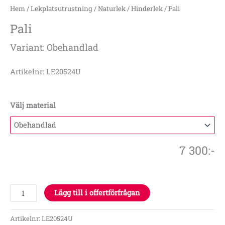
Hem
/
Lekplatsutrustning
/
Naturlek
/
Hinderlek
/ Pali
Pali
Variant: Obehandlad
Artikelnr: LE20524U
Välj material
7 300
:-
Lägg till i offertförfrågan
Artikelnr:
LE20524U