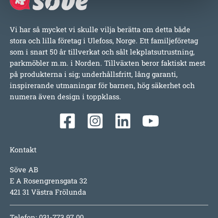
Vi har så mycket vi skulle vilja berätta om detta både
stora och lilla företag i Ulefoss, Norge. Ett familjeföretag
som i snart 50 år tillverkat och sålt lekplatsutrustning,
parkmöbler m.m. i Norden. Tillväxten beror faktiskt mest
på produkterna i sig; underhållsfritt, lång garanti,
inspirerande utmaningar för barnen, hög säkerhet och
numera även design i toppklass.
Kontakt
Söve AB
E A Rosengrensgata 32
421 31 Västra Frölunda
Telefon: 031-773 97 00