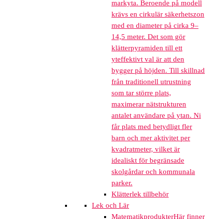
markyta. Beroende på modell
krävs en cirkulär säkerhetszon
med en diameter på cirka 9–
14,5 meter. Det som gör
klätterpyramiden till ett
yteffektivt val är att den
bygger på höjden. Till skillnad
från traditionell utrustning
som tar större plats,
maximerar nätstrukturen
antalet användare på ytan. Ni
får plats med betydligt fler
barn och mer aktivitet per
kvadratmeter, vilket är
idealiskt för begränsade
skolgårdar och kommunala
parker.
Klätterlek tillbehör
Lek och Lär
Matematikprodukter
Här finner