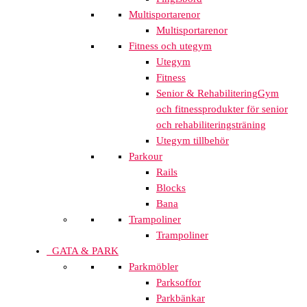
Multisportarenor
Multisportarenor
Fitness och utegym
Utegym
Fitness
Senior & Rehabilitering
Gym
och fitnessprodukter för senior
och rehabiliteringsträning
Utegym tillbehör
Parkour
Rails
Blocks
Bana
Trampoliner
Trampoliner
GATA & PARK
Parkmöbler
Parksoffor
Parkbänkar