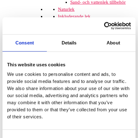
Sand- och vattenlek tillbehör
Naturlek
Inkluderande lek
Svanenmärkta produkter
Solskydd
Inspringningshinder
Consent
Details
About
Övrigt
Trampolin
Trampolinerna är
tillverkade av fjädrande material som
This website uses cookies
gör att barnen kan hoppa högt. Att
komplettera lekplatsen med
We use cookies to personalise content and ads, to
trampoliner blir ett spännande inslag
provide social media features and to analyse our traffic.
som de flesta barnen uppskattar. De
We also share information about your use of our site with
tar inte mycket plats och de fälls ner
our social media, advertising and analytics partners who
i marken så de kan med fördel
may combine it with other information that you’ve
monteras mellan lekplatsutrustning
provided to them or that they’ve collected from your use
där det finns lediga ytor. När barnen
of their services.
springer mellan klätterställningar och
FALLSKYDD & UNDERLAG
Fallskyddsmattor
Consent