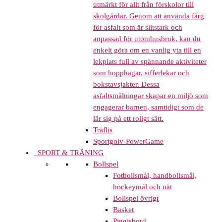
utmärkt för allt från förskolor till
skolgårdar. Genom att använda färg
för asfalt som är slitstark och
anpassad för utomhusbruk, kan du
enkelt göra om en vanlig yta till en
lekplats full av spännande aktiviteter
som hopphagar, sifferlekar och
bokstavsjakter. Dessa
asfaltsmålningar skapar en miljö som
engagerar barnen, samtidigt som de
lär sig på ett roligt sätt.
Träflis
Sportgolv-PowerGame
SPORT & TRÄNING
Bollspel
Fotbollsmål, handbollsmål,
hockeymål och nät
Bollspel övrigt
Basket
Pingisbord