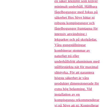
en säker lekmiljö som kräver
minimalt underhåll. Hållbara
fågelbogungor med fokus på
säkerhet Hos Söve hittar ni
robusta kompisgungor och
fågelbogungor framtagna för
intensiv användning i
lekparker och på skolgårdar.
Våra gungställningar
kombinerar stommar av
naturligt trä eller
underhållsfritt aluminium med
stålförstärkta nät för maximal
slitstyrka. För att garantera
högsta säkerhet är våra
produkter dimensionerade för
extra hög belastning. Vid
installation av en
kompisgunga rekommenderar
vi på Söve att ni: Kontrollerar