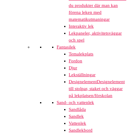
du produkter där man kan
förena leken med
matematikutmaningar
Interaktiv lek
Lekpaneler, aktivitetsväggar
och spel
Fantasilek
Temalekplats
Fordon
Djur
Lekställningar
Designelement
Designelement
till stolpar, staket och väggar
på lekplatsen/förskolan
Sand- och vattenlek
Sandlåda
Sandlek
Vattenlek
Sandlekbord