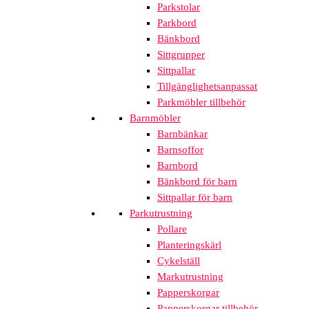
Parkstolar
Parkbord
Bänkbord
Sittgrupper
Sittpallar
Tillgänglighetsanpassat
Parkmöbler tillbehör
Barnmöbler
Barnbänkar
Barnsoffor
Barnbord
Bänkbord för barn
Sittpallar för barn
Parkutrustning
Pollare
Planteringskärl
Cykelställ
Markutrustning
Papperskorgar
Papperskorgar tillbehör