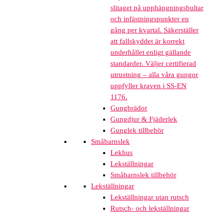
slitaget på upphängningsbultar
och infästningspunkter en
gång per kvartal. Säkerställer
att fallskyddet är korrekt
underhållet enligt gällande
standarder. Väljer certifierad
utrustning – alla våra gungor
uppfyller kraven i SS-EN
1176.
Gungbrädor
Gungdjur & Fjäderlek
Gunglek tillbehör
Småbarnslek
Lekhus
Lekställningar
Småbarnslek tillbehör
Lekställningar
Lekställningar utan rutsch
Rutsch- och lekställningar