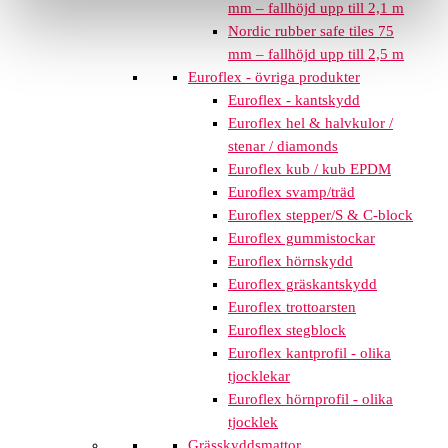
mm – fallhöjd upp till 2,1 m
Nordic rubber safe tiles 75
mm – fallhöjd upp till 2,5 m
Euroflex - övriga produkter
Euroflex - kantskydd
Euroflex hel & halvkulor /
stenar / diamonds
Euroflex kub / kub EPDM
Euroflex svamp/träd
Euroflex stepper/S & C-block
Euroflex gummistockar
Euroflex hörnskydd
Euroflex gräskantskydd
Euroflex trottoarsten
Euroflex stegblock
Euroflex kantprofil - olika
tjocklekar
Euroflex hörnprofil - olika
tjocklek
Grässkyddsmattor