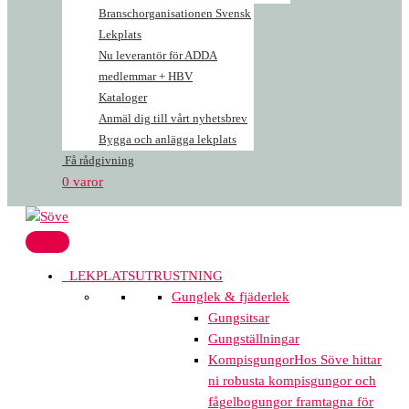
Branschorganisationen Svensk
Lekplats
Nu leverantör för ADDA
medlemmar + HBV
Kataloger
Anmäl dig till vårt nyhetsbrev
Bygga och anlägga lekplats
Få rådgivning
0 varor
LEKPLATSUTRUSTNING
Gunglek & fjäderlek
Gungsitsar
Gungställningar
Kompisgungor
Hos Söve hittar
ni robusta kompisgungor och
fågelbogungor framtagna för