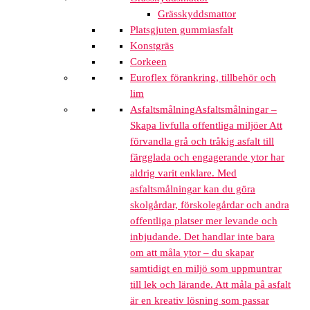
Grässkyddsmattor
Platsgjuten gummiasfalt
Konstgräs
Corkeen
Euroflex förankring, tillbehör och
lim
Asfaltsmålning
Asfaltsmålningar –
Skapa livfulla offentliga miljöer Att
förvandla grå och tråkig asfalt till
färgglada och engagerande ytor har
aldrig varit enklare. Med
asfaltsmålningar kan du göra
skolgårdar, förskolegårdar och andra
offentliga platser mer levande och
inbjudande. Det handlar inte bara
om att måla ytor – du skapar
samtidigt en miljö som uppmuntrar
till lek och lärande. Att måla på asfalt
är en kreativ lösning som passar