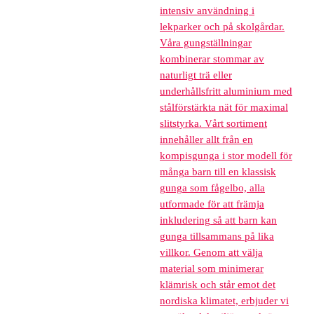
intensiv användning i
lekparker och på skolgårdar.
Våra gungställningar
kombinerar stommar av
naturligt trä eller
underhållsfritt aluminium med
stålförstärkta nät för maximal
slitstyrka. Vårt sortiment
innehåller allt från en
kompisgunga i stor modell för
många barn till en klassisk
gunga som fågelbo, alla
utformade för att främja
inkludering så att barn kan
gunga tillsammans på lika
villkor. Genom att välja
material som minimerar
klämrisk och står emot det
nordiska klimatet, erbjuder vi