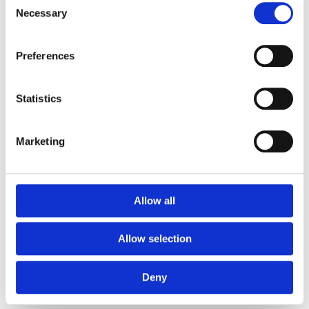
Necessary
Euroflex fallskyddsmatta 30
Selection
mm - för fallhöjd till och med
1 meter
Preferences
Euroflex fallskyddsmatta 40
mm - för fallhöjd 1,2 meter
Euroflex fallskyddsmatta 50
Statistics
mm - för fallhöjd 1,5 meter
Euroflex fallskyddsmatta 60
mm – för fallhöjd 1,7 meter
Marketing
Euroflex fallskyddsmatta 70
mm - för fallhöjd 2,1 meter
Euroflex fallskyddsmatta 80
Allow all
mm - för fallhöjd 2,4 meter
Euroflex fallskyddsmatta 90
mm soft - för fallhöjd 3,0
Allow selection
meter
Nordic rubber safe tiles 40
Deny
mm – fallhöjd upp till 1,5 m
Nordic rubber safe tiles 55