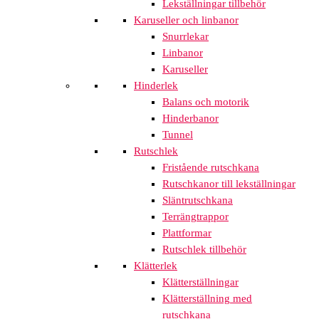
Lekställningar tillbehör
Karuseller och linbanor
Snurrlekar
Linbanor
Karuseller
Hinderlek
Balans och motorik
Hinderbanor
Tunnel
Rutschlek
Fristående rutschkana
Rutschkanor till lekställningar
Släntrutschkana
Terrängtrappor
Plattformar
Rutschlek tillbehör
Klätterlek
Klätterställningar
Klätterställning med
rutschkana