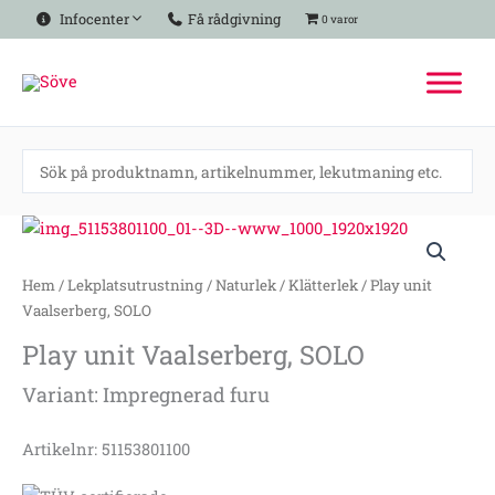
Hoppa
Infocenter
Få rådgivning
0 varor
till
innehåll
Play
unit
Vaalserberg,
Hem
/
Lekplatsutrustning
/
Naturlek
/
Klätterlek
/ Play unit
SOLO
Vaalserberg, SOLO
mängd
Play unit Vaalserberg, SOLO
Variant: Impregnerad furu
Artikelnr: 51153801100