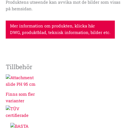
Produktens utseende kan avvika mot de bilder som visas
på hemsidan.
Mer information om produkten, klicka här
DWG, produktblad, teknisk information, bilder etc.
Tillbehör
Prisintervall:
14
000:-
till
Finns som fler
43
varianter
000:-