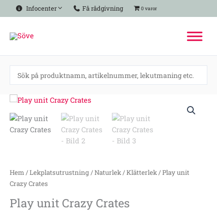
Hoppa
Infocenter
Få rådgivning
0 varor
till
innehåll
Play
unit
Crazy
Crates
mängd
Hem
/
Lekplatsutrustning
/
Naturlek
/
Klätterlek
/ Play unit
Crazy Crates
Play unit Crazy Crates