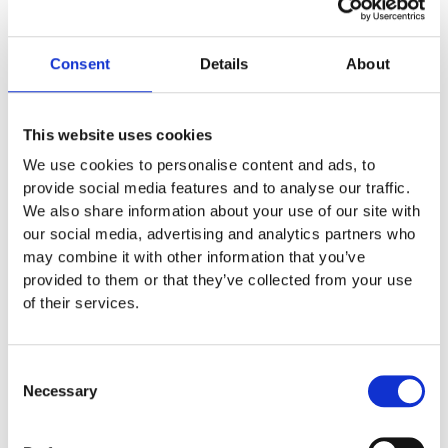
Artikelnr:
54516005300
Specifikationer
Consent
Details
About
Längd
2.9 m
This website uses cookies
Bredd
2.8 m
We use cookies to personalise content and ads, to
1.45 m
provide social media features and to analyse our traffic.
We also share information about your use of our site with
6 x 6 m
our social media, advertising and analytics partners who
2 – 9 år
may combine it with other information that you’ve
provided to them or that they’ve collected from your use
of their services.
Skötsel
Consent
Garantivillkor
Necessary
Selection