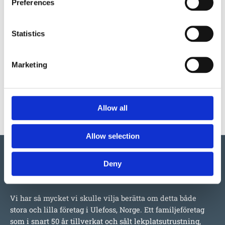
Preferences
Produktens utseende kan avvika mot de bilder som visas
Statistics
på hemsidan.
Marketing
Mer information om produkten, klicka här
DWG, produktblad, teknisk information, bilder etc.
Allow all
Allow selection
Deny
Vi har så mycket vi skulle vilja berätta om detta både
stora och lilla företag i Ulefoss, Norge. Ett familjeföretag
som i snart 50 år tillverkat och sålt lekplatsutrustning,