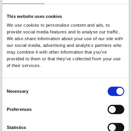
This website uses cookies
We use cookies to personalise content and ads, to
Produktens utseende kan avvika mot de bilder som visas
provide social media features and to analyse our traffic.
på hemsidan.
We also share information about your use of our site with
our social media, advertising and analytics partners who
Mer information om produkten, klicka här
may combine it with other information that you’ve
DWG, produktblad, teknisk information, bilder etc.
provided to them or that they’ve collected from your use
of their services.
Consent
Necessary
Tillbehör
Selection
Prisintervall:
21
Preferences
000:-
till
74
Statistics
000:-