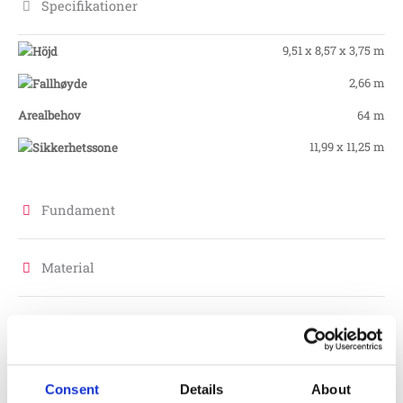
Specifikationer
9,51 x 8,57 x 3,75 m
2,66 m
Arealbehov
64 m
11,99 x 11,25 m
Fundament
Material
Skötsel
Garantivillkor
Consent
Details
About