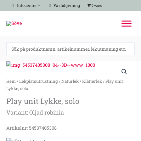
Hoppa
Infocenter
Få rådgivning
0 varor
till
innehåll
Play
unit
Lykke,
Hem
/
Lekplatsutrustning
/
Naturlek
/
Klätterlek
/ Play unit
solo
Lykke, solo
mängd
Play unit Lykke, solo
Variant: Oljad robinia
Artikelnr: 54537405308