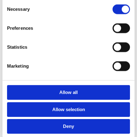
Consent
Euroflex fallskyddsmatta 30
Necessary
Selection
mm - för fallhöjd till och med
1 meter
Euroflex fallskyddsmatta 40
Preferences
mm - för fallhöjd 1,2 meter
Euroflex fallskyddsmatta 50
Statistics
mm - för fallhöjd 1,5 meter
Euroflex fallskyddsmatta 60
mm – för fallhöjd 1,7 meter
Marketing
Euroflex fallskyddsmatta 70
mm - för fallhöjd 2,1 meter
Euroflex fallskyddsmatta 80
mm - för fallhöjd 2,4 meter
Allow all
Euroflex fallskyddsmatta 90
mm soft - för fallhöjd 3,0
Allow selection
meter
Nordic rubber safe tiles 40
mm – fallhöjd upp till 1,5 m
Deny
Nordic rubber safe tiles 55