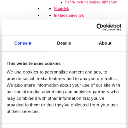
Sand- och vattenlek tillbehör
Naturlek
Inkluderande lek
Svanenmärkta produkter
Solskydd
Inspringningshinder
Övrigt
Consent
Details
About
Trampolin
Trampolinerna är
tillverkade av fjädrande material som
gör att barnen kan hoppa högt. Att
This website uses cookies
komplettera lekplatsen med
We use cookies to personalise content and ads, to
trampoliner blir ett spännande inslag
provide social media features and to analyse our traffic.
som de flesta barnen uppskattar. De
We also share information about your use of our site with
tar inte mycket plats och de fälls ner
our social media, advertising and analytics partners who
i marken så de kan med fördel
may combine it with other information that you’ve
monteras mellan lekplatsutrustning
provided to them or that they’ve collected from your use
där det finns lediga ytor. När barnen
of their services.
springer mellan klätterställningar och
FALLSKYDD & UNDERLAG
Fallskyddsmattor