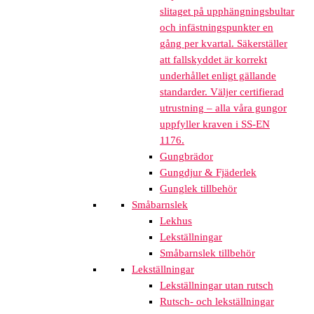
slitaget på upphängningsbultar
och infästningspunkter en
gång per kvartal. Säkerställer
att fallskyddet är korrekt
underhållet enligt gällande
standarder. Väljer certifierad
utrustning – alla våra gungor
uppfyller kraven i SS-EN
1176.
Gungbrädor
Gungdjur & Fjäderlek
Gunglek tillbehör
Småbarnslek
Lekhus
Lekställningar
Småbarnslek tillbehör
Lekställningar
Lekställningar utan rutsch
Rutsch- och lekställningar