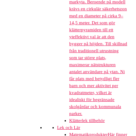
markyta. Beroende på modell
krävs en cirkulär säkerhetszon
med en diameter på cirka 9–
14,5 meter. Det som gör
klätterpyramiden till ett
yteffektivt val är att den
bygger på höjden. Till skillnad
från traditionell utrustning
som tar större plats,
maximerar nätstrukturen
antalet användare på ytan. Ni
får plats med betydligt fler
barn och mer aktivitet per
kvadratmeter, vilket är
idealiskt för begränsade
skolgårdar och kommunala
parker.
Klätterlek tillbehör
Lek och Lär
Matematikprodukter
Här finner