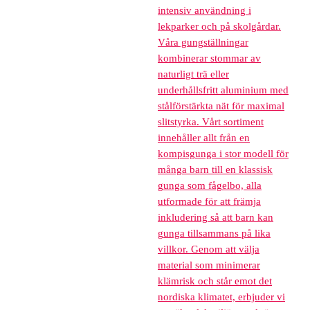
intensiv användning i
lekparker och på skolgårdar.
Våra gungställningar
kombinerar stommar av
naturligt trä eller
underhållsfritt aluminium med
stålförstärkta nät för maximal
slitstyrka. Vårt sortiment
innehåller allt från en
kompisgunga i stor modell för
många barn till en klassisk
gunga som fågelbo, alla
utformade för att främja
inkludering så att barn kan
gunga tillsammans på lika
villkor. Genom att välja
material som minimerar
klämrisk och står emot det
nordiska klimatet, erbjuder vi