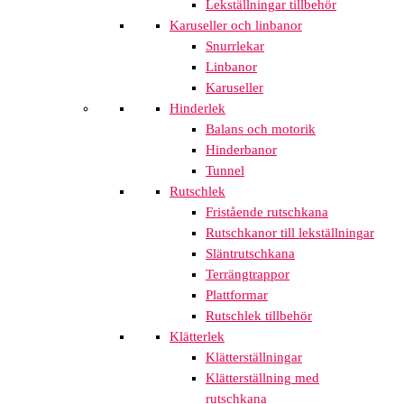
Lekställningar tillbehör
Karuseller och linbanor
Snurrlekar
Linbanor
Karuseller
Hinderlek
Balans och motorik
Hinderbanor
Tunnel
Rutschlek
Fristående rutschkana
Rutschkanor till lekställningar
Släntrutschkana
Terrängtrappor
Plattformar
Rutschlek tillbehör
Klätterlek
Klätterställningar
Klätterställning med
rutschkana