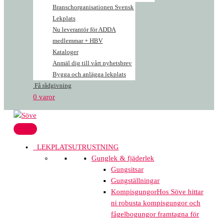
Branschorganisationen Svensk
Lekplats
Nu leverantör för ADDA
medlemmar + HBV
Kataloger
Anmäl dig till vårt nyhetsbrev
Bygga och anlägga lekplats
Få rådgivning
0 varor
LEKPLATSUTRUSTNING
Gunglek & fjäderlek
Gungsitsar
Gungställningar
Kompisgungor
Hos Söve hittar
ni robusta kompisgungor och
fågelbogungor framtagna för