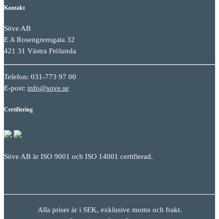
Kontakt
Söve AB
E A Rosengrensgata 32
421 31 Västra Frölunda
Telefon: 031-773 97 00
E-post:
info@sove.se
Certifiering
Söve AB är ISO 9001 och ISO 14001 certifierad.
Alla priser är i SEK, exklusive moms och frakt.