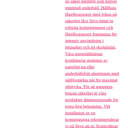
en säker lekmiljö som kräver
minimalt underhåll. Hållbara
fågelbogungor med fokus på
säkerhet Hos Söve hittar ni
robusta kompisgungor och
fågelbogungor framtagna för
intensiv användning i
lekparker och på skolgårdar.
Våra gungställningar
kombinerar stommar av
naturligt trä eller
underhållsfritt aluminium med
stålförstärkta nät för maximal
slitstyrka. För att garantera
högsta säkerhet är våra
produkter dimensionerade för
extra hög belastning. Vid
installation av en
kompisgunga rekommenderar
vi på Söve att ni: Kontrollerar