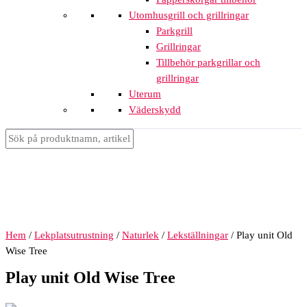
Utomhusgrill och grillringar
Parkgrill
Grillringar
Tillbehör parkgrillar och
grillringar
Uterum
Väderskydd
Hem
/
Lekplatsutrustning
/
Naturlek
/
Lekställningar
/ Play unit Old
Wise Tree
Play unit Old Wise Tree