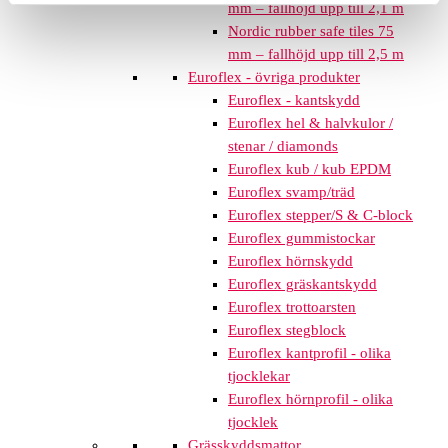
mm – fallhöjd upp till 2,1 m
Nordic rubber safe tiles 75
mm – fallhöjd upp till 2,5 m
Euroflex - övriga produkter
Euroflex - kantskydd
Euroflex hel & halvkulor /
stenar / diamonds
Euroflex kub / kub EPDM
Euroflex svamp/träd
Euroflex stepper/S & C-block
Euroflex gummistockar
Euroflex hörnskydd
Euroflex gräskantskydd
Euroflex trottoarsten
Euroflex stegblock
Euroflex kantprofil - olika
tjocklekar
Euroflex hörnprofil - olika
tjocklek
Grässkyddsmattor