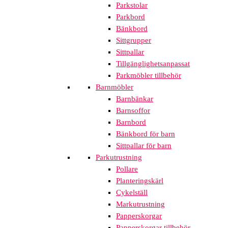
Parkstolar
Parkbord
Bänkbord
Sittgrupper
Sittpallar
Tillgänglighetsanpassat
Parkmöbler tillbehör
Barnmöbler
Barnbänkar
Barnsoffor
Barnbord
Bänkbord för barn
Sittpallar för barn
Parkutrustning
Pollare
Planteringskärl
Cykelställ
Markutrustning
Papperskorgar
Papperskorgar tillbehör