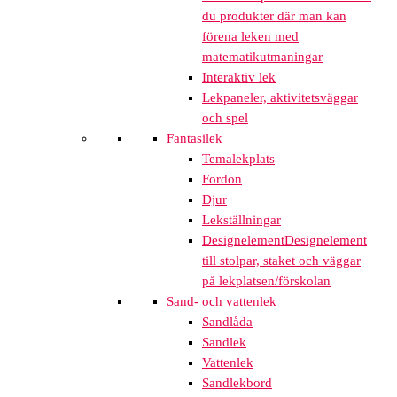
du produkter där man kan
förena leken med
matematikutmaningar
Interaktiv lek
Lekpaneler, aktivitetsväggar
och spel
Fantasilek
Temalekplats
Fordon
Djur
Lekställningar
Designelement
Designelement
till stolpar, staket och väggar
på lekplatsen/förskolan
Sand- och vattenlek
Sandlåda
Sandlek
Vattenlek
Sandlekbord