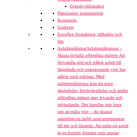
Grässkyddsmattor
Platsgjuten gummiasfalt
Konstgräs
Corkeen
Euroflex förankring, tillbehör och
lim
Asfaltsmålning
Asfaltsmålningar –
Skapa livfulla offentliga miljöer Att
förvandla grå och tråkig asfalt till
färgglada och engagerande ytor har
aldrig varit enklare. Med
asfaltsmålningar kan du göra
skolgårdar, förskolegårdar och andra
offentliga platser mer levande och
inbjudande. Det handlar inte bara
om att måla ytor – du skapar
samtidigt en miljö som uppmuntrar
till lek och lärande. Att måla på asfalt
är en kreativ lösning som passar