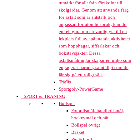
utmärkt för allt från förskolor till
skolgårdar. Genom att använda färg
för asfalt som är slitstark och
anpassad för utomhusbruk, kan du
enkelt göra om en vanlig yta till en
lekplats full av spännande aktiviteter
som hopphagar, sifferlekar och
bokstavsjakter. Dessa
asfaltsmålningar skapar en miljö som
engagerar barnen, samtidigt som de
lär sig på ett roligt sätt.
Träflis
Sportgolv-PowerGame
SPORT & TRÄNING
Bollspel
Fotbollsmål, handbollsmål,
hockeymål och nät
Bollspel övrigt
Basket
Pingisbord