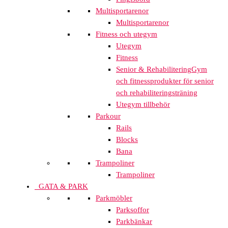
Multisportarenor
Multisportarenor
Fitness och utegym
Utegym
Fitness
Senior & Rehabilitering
Gym
och fitnessprodukter för senior
och rehabiliteringsträning
Utegym tillbehör
Parkour
Rails
Blocks
Bana
Trampoliner
Trampoliner
GATA & PARK
Parkmöbler
Parksoffor
Parkbänkar