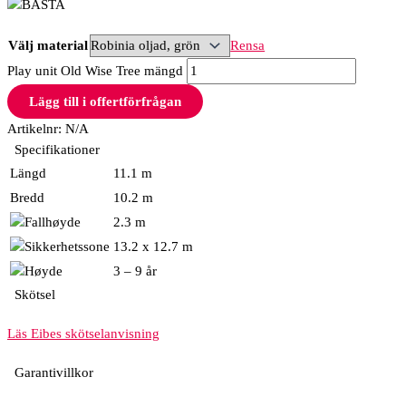
Välj material
Rensa
Play unit Old Wise Tree mängd
Lägg till i offertförfrågan
Artikelnr:
N/A
Specifikationer
Längd
11.1 m
Bredd
10.2 m
2.3 m
13.2 x 12.7 m
3 – 9 år
Skötsel
Läs Eibes skötselanvisning
Garantivillkor