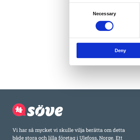
Consent
Necessary
Selection
Deny
Vi har så mycket vi skulle vilja berätta om detta
både stora och lilla företag i Ulefoss, Norge. Ett