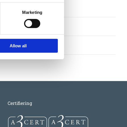
nt
Marketing
llkor
Allow all
Certifiering