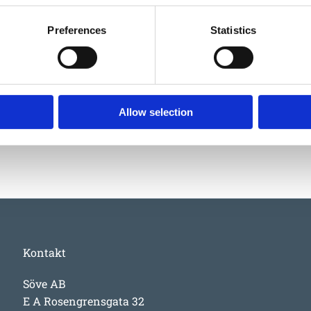
Fundame
Preferences
Statistics
Material
Garantivi
Allow selection
Kontakt
Söve AB
E A Rosengrensgata 32