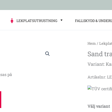
LEKPLATSUTRUSTNING
FALLSKYDD & UNDER
Hem
/
Lekpla
Sand
Sand tr
tray
mängd
Variant: Ka
sas på
Artikelnr: L
Välj variant