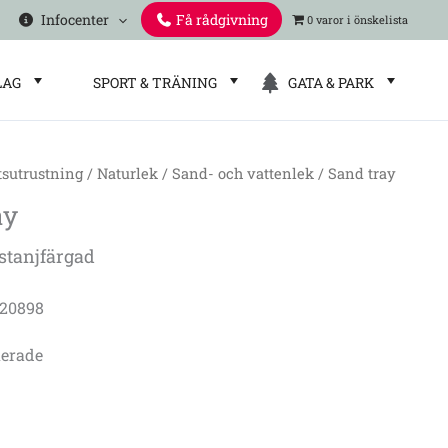
Infocenter
Få rådgivning
0 varor
LAG
SPORT & TRÄNING
GATA & PARK
tsutrustning
/
Naturlek
/
Sand- och vattenlek
/ Sand tray
ay
stanjfärgad
E20898