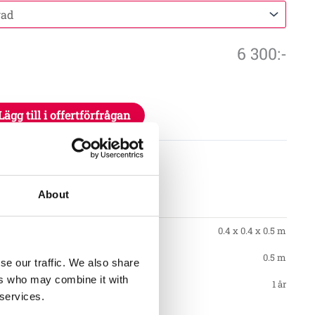
6 300
:-
Lägg till i offertförfrågan
0898
tioner
About
0.4 x 0.4 x 0.5 m
0.5 m
se our traffic. We also share
ers who may combine it with
1 år
 services.