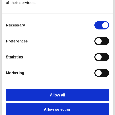
of their services.
Monteringstid
Consent
Necessary
Selection
Material
Preferences
Garantivillkor
Statistics
Marketing
Produktens utseende kan avvika mot de bilder som visas
på hemsidan.
Allow all
Mer information om produkten, klicka här
DWG, produktblad, teknisk information, bilder etc.
Allow selection