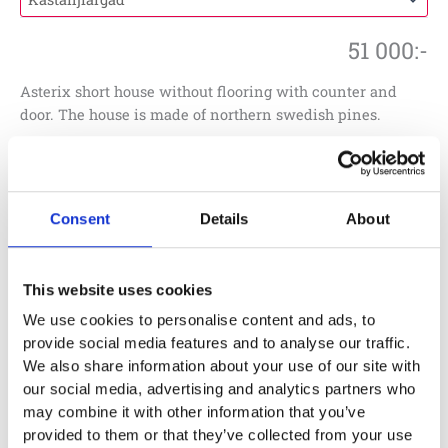
51 000
:-
Asterix short house without flooring with counter and
door. The house is made of northern swedish pines.
Lägg till i offertförfrågan
Consent
Details
About
Artikelnr:
LE20001
This website uses cookies
Specifikationer
We use cookies to personalise content and ads, to
provide social media features and to analyse our traffic.
1,5 x 1,45 x 1,7 m
We also share information about your use of our site with
our social media, advertising and analytics partners who
4,55 x 4,45 m
may combine it with other information that you’ve
provided to them or that they’ve collected from your use
1 år