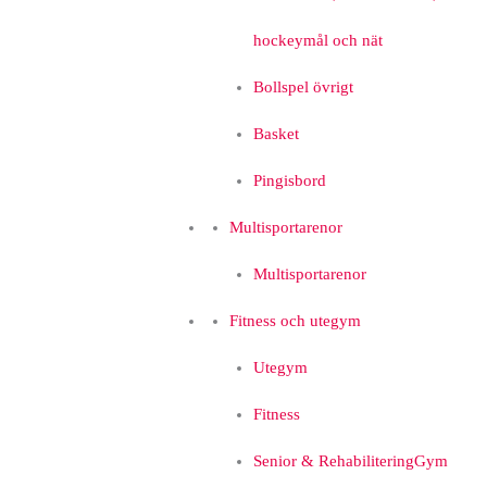
hockeymål och nät
Bollspel övrigt
Basket
Pingisbord
Multisportarenor
Multisportarenor
Fitness och utegym
Utegym
Fitness
Senior & Rehabilitering
Gym