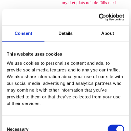
mycket plats och de fälls ner i
marken så de kan med fördel
monteras mellan
Consent
Details
About
lekplatsutrustning där det finns
lediga ytor. När barnen springer
This website uses cookies
We use cookies to personalise content and ads, to
mellan klätterställningar och
provide social media features and to analyse our traffic.
We also share information about your use of our site with
FALLSKYDD & UNDERLAG
our social media, advertising and analytics partners who
may combine it with other information that you’ve
Fallskyddsmattor
provided to them or that they’ve collected from your use
Euroflex fallskyddsmatta 30
of their services.
mm - för fallhöjd till och med
Consent
1 meter
Necessary
Selection