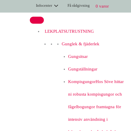
Hoppa
BRIDGY
Infocenter
Få rådgivning
0 varor
till
950
innehåll
mängd
LEKPLATSUTRUSTNING
Gunglek & fjäderlek
Gungsitsar
Gungställningar
Kompisgungor
Hos Söve hittar
ni robusta kompisgungor och
fågelbogungor framtagna för
intensiv användning i