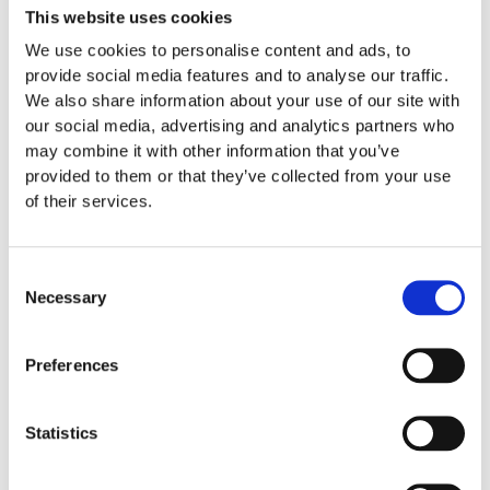
This website uses cookies
We use cookies to personalise content and ads, to
Material
provide social media features and to analyse our traffic.
We also share information about your use of our site with
our social media, advertising and analytics partners who
Skötsel
may combine it with other information that you’ve
provided to them or that they’ve collected from your use
of their services.
Garantivillkor
Consent
Produktens utseende kan avvika mot de bilder som visas
Necessary
Selection
på hemsidan.
Preferences
Mer information om produkten, klicka här
DWG, produktblad, teknisk information, bilder etc.
Statistics