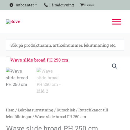
Hoppa
Infocenter
Få rådgivning
0 varor
till
innehåll
Wave
slide
broad
PH
250
cm
mängd
Hem
/
Lekplatsutrustning
/
Rutschlek
/
Rutschkanor till
lekställningar
/ Wave slide broad PH 250 cm
Wave slide broad PH 250 cm