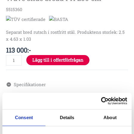
5515360
Separat bred rutsch i rostfritt stål. Produktens storlek: 2.5
x 4.63 x 1.03
113 000
:-
Lägg till i offertförfrågan
Specifikationer
4.63 x 1.03 x 2.5 m
2.5 m
Consent
Details
About
5.37 x 6.02 m
3 – 9 år