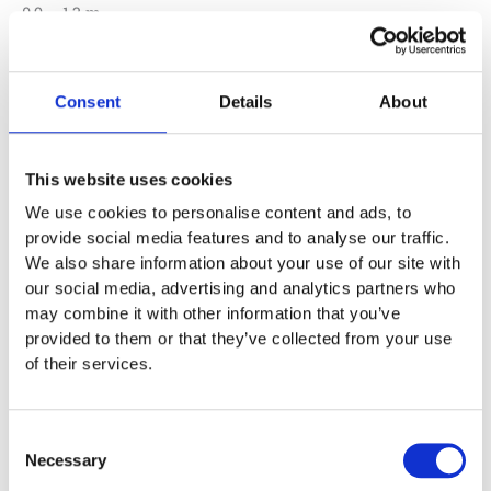
0,9 – 1,3 m .
103 000
:-
Lägg till i offertförfrågan
Consent
Details
About
Specifikationer
This website uses cookies
We use cookies to personalise content and ads, to
2,91 x 1,11 x 0,93 m
provide social media features and to analyse our traffic.
We also share information about your use of our site with
2 x 1,5 m
our social media, advertising and analytics partners who
may combine it with other information that you’ve
2 år
provided to them or that they’ve collected from your use
of their services.
Material
Rostfritt stål
Consent
Garantivillkor
Necessary
Selection