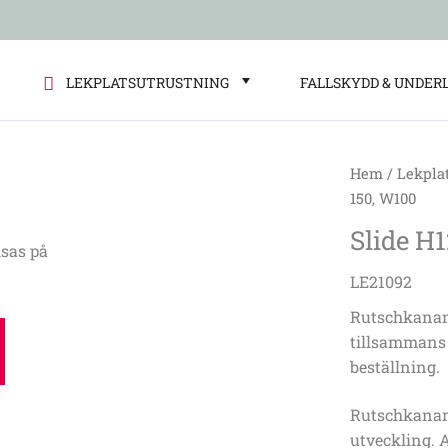
LEKPLATSUTRUSTNING
FALLSKYDD & UNDER
Hem
/
Lekpla
Slide
150, W100
H125-
Slide H
150,
sas på
W100
LE21092
mängd
Rutschkanan 
tillsammans
beställning.
Rutschkanan 
utveckling. A