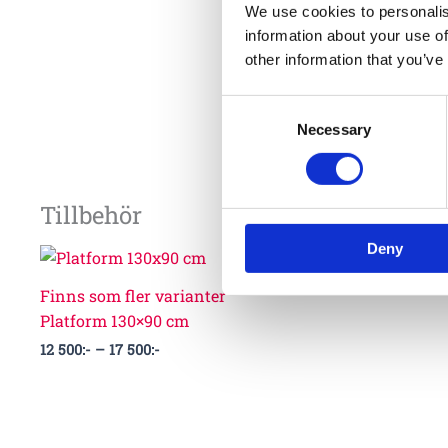
We use cookies to personalis
information about your use of
other information that you’ve
Consent
Necessary
Selection
Tillbehör
Deny
Prisintervall:
12
500:-
Finns som fler varianter
till
Platform 130×90 cm
17
500:-
12 500
:-
–
17 500
:-