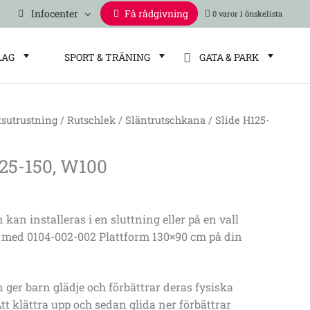
Infocenter
Få rådgivning
0 varor
LAG
SPORT & TRÄNING
GATA & PARK
tsutrustning
/
Rutschlek
/
Släntrutschkana
/ Slide H125-
125-150, W100
kan installeras i en sluttning eller på en vall
 med 0104-002-002 Plattform 130×90 cm på din
ger barn glädje och förbättrar deras fysiska
tt klättra upp och sedan glida ner förbättrar