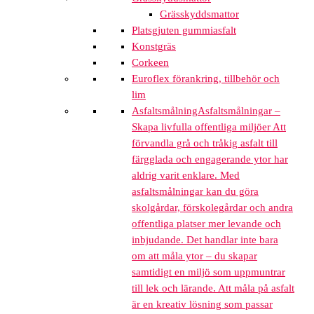
Grässkyddsmattor
Platsgjuten gummiasfalt
Konstgräs
Corkeen
Euroflex förankring, tillbehör och
lim
Asfaltsmålning
Asfaltsmålningar –
Skapa livfulla offentliga miljöer Att
förvandla grå och tråkig asfalt till
färgglada och engagerande ytor har
aldrig varit enklare. Med
asfaltsmålningar kan du göra
skolgårdar, förskolegårdar och andra
offentliga platser mer levande och
inbjudande. Det handlar inte bara
om att måla ytor – du skapar
samtidigt en miljö som uppmuntrar
till lek och lärande. Att måla på asfalt
är en kreativ lösning som passar