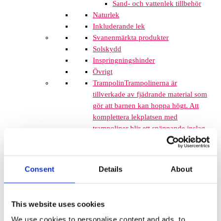
Sand- och vattenlek tillbehör
Naturlek
Inkluderande lek
Svanenmärkta produkter
Solskydd
Inspringningshinder
Övrigt
Trampolin
Trampolinerna är
tillverkade av fjädrande material som
gör att barnen kan hoppa högt. Att
komplettera lekplatsen med
trampoliner blir ett spännande inslag
som de flesta barnen uppskattar. De
tar inte mycket plats och de fälls ner
i marken så de kan med fördel
Consent
Details
About
monteras mellan lekplatsutrustning
där det finns lediga ytor. När barnen
springer mellan klätterställningar och
This website uses cookies
FALLSKYDD & UNDERLAG
We use cookies to personalise content and ads, to
Fallskyddsmattor