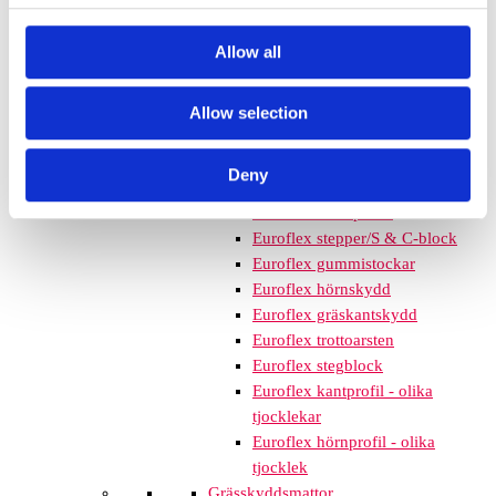
mm – fallhöjd upp till 2,1 m
Nordic rubber safe tiles 75
Allow all
mm – fallhöjd upp till 2,5 m
Euroflex - övriga produkter
Euroflex - kantskydd
Allow selection
Euroflex hel & halvkulor /
stenar / diamonds
Deny
Euroflex kub / kub EPDM
Euroflex svamp/träd
Euroflex stepper/S & C-block
Euroflex gummistockar
Euroflex hörnskydd
Euroflex gräskantskydd
Euroflex trottoarsten
Euroflex stegblock
Euroflex kantprofil - olika
tjocklekar
Euroflex hörnprofil - olika
tjocklek
Grässkyddsmattor