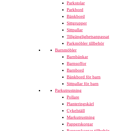
Parkstolar
Parkbord
Bänkbord
Sittgrupper
Sittpallar
Tillgänglighetsanpassat
Parkmöbler tillbehör
Barnmöbler
Barnbänkar
Barnsoffor
Barnbord
Bänkbord för barn
Sittpallar för barn
Parkutrustning
Pollare
Planteringskärl
Cykelställ
Markutrustning
Papperskorgar
Papperskorgar tillbehör