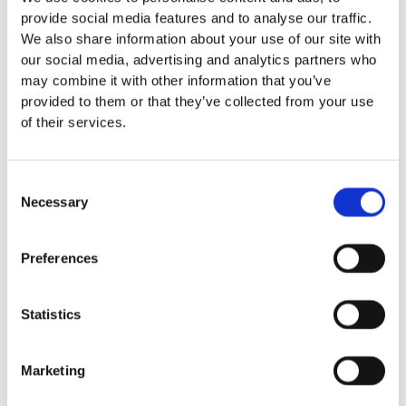
provide social media features and to analyse our traffic.
Euroflex fallskyddsmatta 30
We also share information about your use of our site with
mm - för fallhöjd till och med
our social media, advertising and analytics partners who
1 meter
may combine it with other information that you’ve
Euroflex fallskyddsmatta 40
provided to them or that they’ve collected from your use
mm - för fallhöjd 1,2 meter
of their services.
Euroflex fallskyddsmatta 50
mm - för fallhöjd 1,5 meter
Euroflex fallskyddsmatta 60
Consent
mm – för fallhöjd 1,7 meter
Necessary
Selection
Euroflex fallskyddsmatta 70
mm - för fallhöjd 2,1 meter
Euroflex fallskyddsmatta 80
Preferences
mm - för fallhöjd 2,4 meter
Euroflex fallskyddsmatta 90
mm soft - för fallhöjd 3,0
Statistics
meter
Nordic rubber safe tiles 40
Marketing
mm – fallhöjd upp till 1,5 m
Nordic rubber safe tiles 55