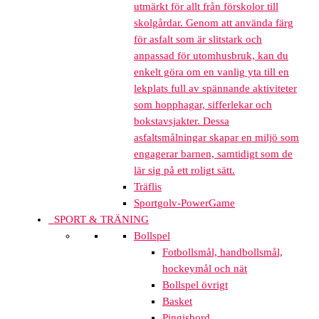
utmärkt för allt från förskolor till
skolgårdar. Genom att använda färg
för asfalt som är slitstark och
anpassad för utomhusbruk, kan du
enkelt göra om en vanlig yta till en
lekplats full av spännande aktiviteter
som hopphagar, sifferlekar och
bokstavsjakter. Dessa
asfaltsmålningar skapar en miljö som
engagerar barnen, samtidigt som de
lär sig på ett roligt sätt.
Träflis
Sportgolv-PowerGame
SPORT & TRÄNING
Bollspel
Fotbollsmål, handbollsmål,
hockeymål och nät
Bollspel övrigt
Basket
Pingisbord