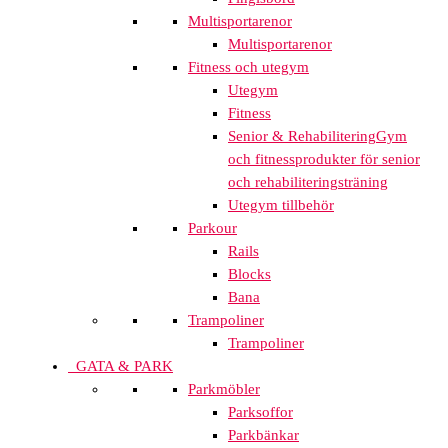
Multisportarenor
Multisportarenor
Fitness och utegym
Utegym
Fitness
Senior & Rehabilitering
Gym
och fitnessprodukter för senior
och rehabiliteringsträning
Utegym tillbehör
Parkour
Rails
Blocks
Bana
Trampoliner
Trampoliner
GATA & PARK
Parkmöbler
Parksoffor
Parkbänkar