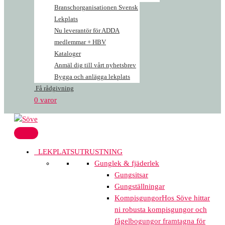
Branschorganisationen Svensk
Lekplats
Nu leverantör för ADDA
medlemmar + HBV
Kataloger
Anmäl dig till vårt nyhetsbrev
Bygga och anlägga lekplats
Få rådgivning
0 varor
LEKPLATSUTRUSTNING
Gunglek & fjäderlek
Gungsitsar
Gungställningar
Kompisgungor
Hos Söve hittar
ni robusta kompisgungor och
fågelbogungor framtagna för