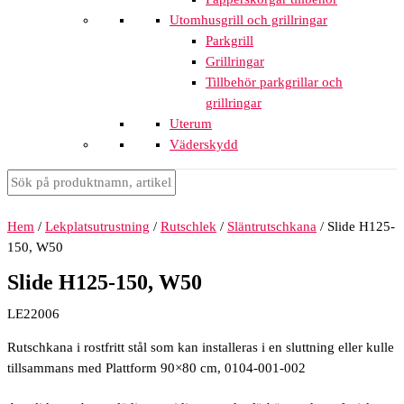
Utomhusgrill och grillringar
Parkgrill
Grillringar
Tillbehör parkgrillar och
grillringar
Uterum
Väderskydd
Hem
/
Lekplatsutrustning
/
Rutschlek
/
Släntrutschkana
/ Slide H125-
150, W50
Slide H125-150, W50
LE22006
Rutschkana i rostfritt stål som kan installeras i en sluttning eller kulle
tillsammans med Plattform 90×80 cm, 0104-001-002