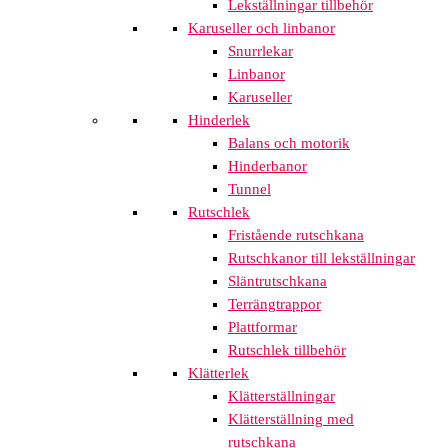
Lekställningar tillbehör
Karuseller och linbanor
Snurrlekar
Linbanor
Karuseller
Hinderlek
Balans och motorik
Hinderbanor
Tunnel
Rutschlek
Fristående rutschkana
Rutschkanor till lekställningar
Släntrutschkana
Terrängtrappor
Plattformar
Rutschlek tillbehör
Klätterlek
Klätterställningar
Klätterställning med
rutschkana