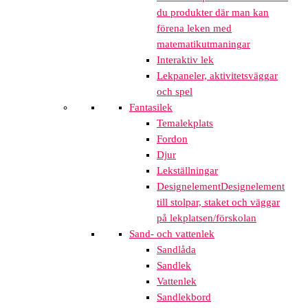
du produkter där man kan
förena leken med
matematikutmaningar
Interaktiv lek
Lekpaneler, aktivitetsväggar
och spel
Fantasilek
Temalekplats
Fordon
Djur
Lekställningar
Designelement
Designelement
till stolpar, staket och väggar
på lekplatsen/förskolan
Sand- och vattenlek
Sandlåda
Sandlek
Vattenlek
Sandlekbord