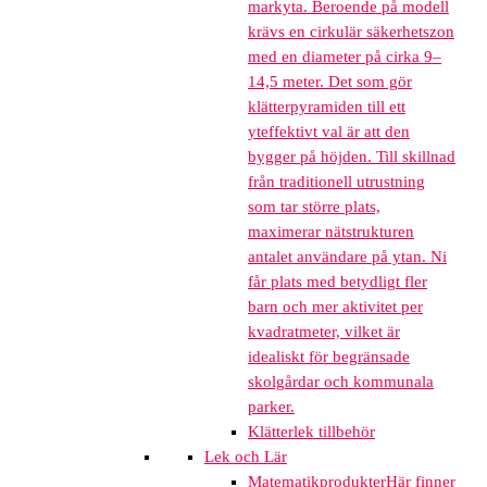
markyta. Beroende på modell
krävs en cirkulär säkerhetszon
med en diameter på cirka 9–
14,5 meter. Det som gör
klätterpyramiden till ett
yteffektivt val är att den
bygger på höjden. Till skillnad
från traditionell utrustning
som tar större plats,
maximerar nätstrukturen
antalet användare på ytan. Ni
får plats med betydligt fler
barn och mer aktivitet per
kvadratmeter, vilket är
idealiskt för begränsade
skolgårdar och kommunala
parker.
Klätterlek tillbehör
Lek och Lär
Matematikprodukter
Här finner