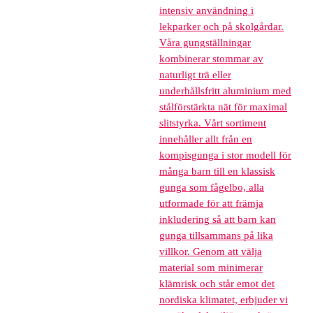
intensiv användning i
lekparker och på skolgårdar.
Våra gungställningar
kombinerar stommar av
naturligt trä eller
underhållsfritt aluminium med
stålförstärkta nät för maximal
slitstyrka. Vårt sortiment
innehåller allt från en
kompisgunga i stor modell för
många barn till en klassisk
gunga som fågelbo, alla
utformade för att främja
inkludering så att barn kan
gunga tillsammans på lika
villkor. Genom att välja
material som minimerar
klämrisk och står emot det
nordiska klimatet, erbjuder vi