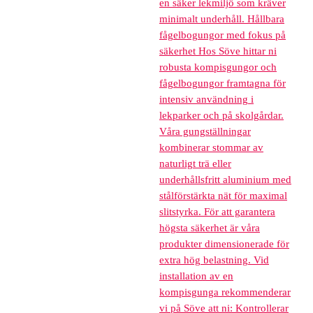
en säker lekmiljö som kräver
minimalt underhåll. Hållbara
fågelbogungor med fokus på
säkerhet Hos Söve hittar ni
robusta kompisgungor och
fågelbogungor framtagna för
intensiv användning i
lekparker och på skolgårdar.
Våra gungställningar
kombinerar stommar av
naturligt trä eller
underhållsfritt aluminium med
stålförstärkta nät för maximal
slitstyrka. För att garantera
högsta säkerhet är våra
produkter dimensionerade för
extra hög belastning. Vid
installation av en
kompisgunga rekommenderar
vi på Söve att ni: Kontrollerar