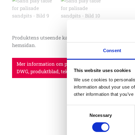
Produktens utseende kan avvika mot de bilder som vi
hemsidan.
Consent
Mer information om produkten, klicka här
This website uses cookies
DWG, produktblad, teknisk information, bilder etc.
We use cookies to personalis
information about your use of
other information that you’ve
Consent
Necessary
Selection