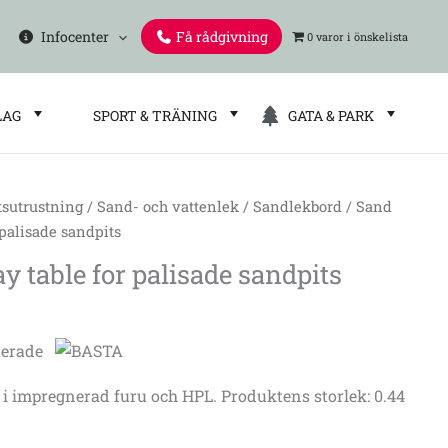
Infocenter
Få rådgivning
0 varor
LAG
SPORT & TRÄNING
GATA & PARK
tsutrustning
/
Sand- och vattenlek
/
Sandlekbord
/ Sand
 palisade sandpits
y table for palisade sandpits
i impregnerad furu och HPL. Produktens storlek: 0.44