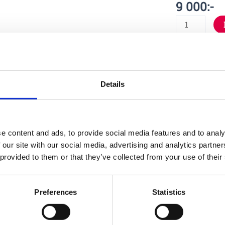
9 000
:-
sas på
Specifika
Details
Material
e content and ads, to provide social media features and to analy
 our site with our social media, advertising and analytics partn
 provided to them or that they’ve collected from your use of their
Skötsel
Preferences
Statistics
Garantivi