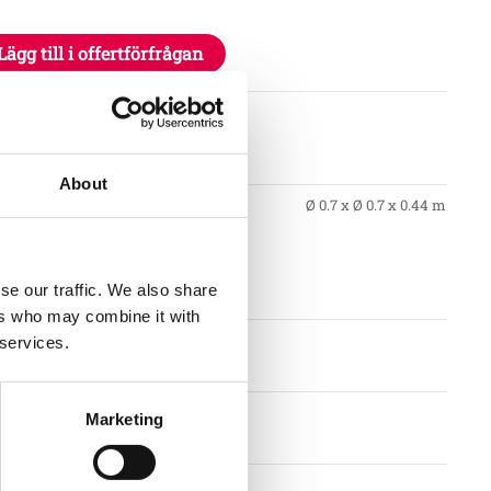
Lägg till i offertförfrågan
tioner
About
Ø 0.7 x Ø 0.7 x 0.44 m
se our traffic. We also share
ers who may combine it with
 services.
Marketing
llkor