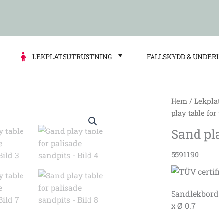
LEKPLATSUTRUSTNING
FALLSKYDD & UNDER
Hem
/
Lekpla
Sand
play table for
play
Sand pla
table
for
5591190
palisade
sandpits
mängd
Sandlekbord 
x Ø 0.7