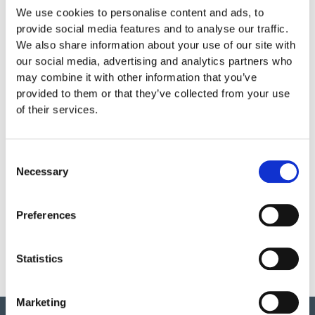
Material
We use cookies to personalise content and ads, to
provide social media features and to analyse our traffic.
We also share information about your use of our site with
Skötsel
our social media, advertising and analytics partners who
may combine it with other information that you’ve
Garantivillkor
provided to them or that they’ve collected from your use
of their services.
Produktens utseende kan avvika mot de bilder som visas
Consent
på hemsidan.
Necessary
Selection
Mer information om produkten, klicka här
Preferences
DWG, produktblad, teknisk information, bilder etc.
Statistics
Marketing