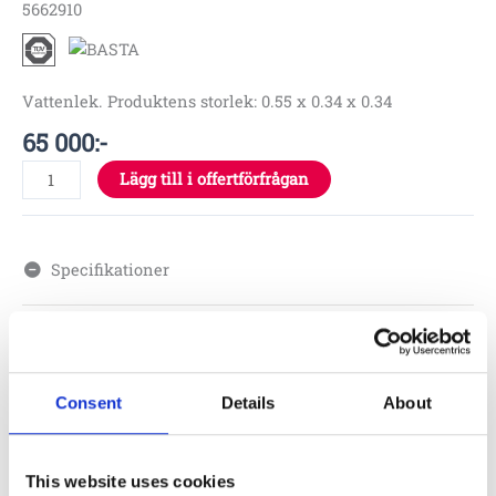
5662910
Vattenlek. Produktens storlek: 0.55 x 0.34 x 0.34
65 000
:-
Lägg till i offertförfrågan
Specifikationer
0.34 x 0.34 x 0.55 m
0.4 m
Consent
Details
About
3 – 9 år
This website uses cookies