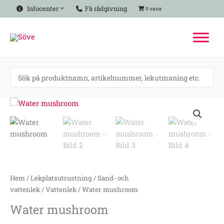
Hoppa
Infocenter
Få rådgivning
0 varor
till
innehåll
Water
mushroom
mängd
Hem
/
Lekplatsutrustning
/
Sand- och
vattenlek
/
Vattenlek
/ Water mushroom
Water mushroom