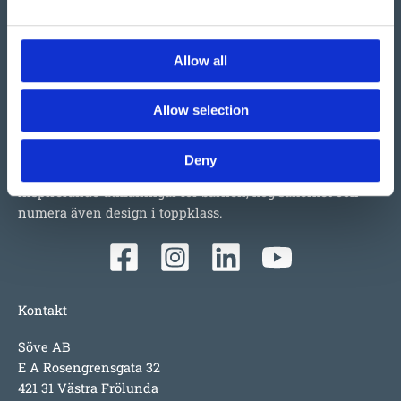
Allow all
Vi har så mycket vi skulle vilja berätta om detta både
stora och lilla företag i Ulefoss, Norge. Ett familjeföretag
Allow selection
som i snart 50 år tillverkat och sålt lekplatsutrustning,
parkmöbler m.m. i Norden. Tillväxten beror faktiskt mest
Deny
på produkterna i sig; underhållsfritt, lång garanti,
inspirerande utmaningar för barnen, hög säkerhet och
numera även design i toppklass.
Kontakt
Söve AB
E A Rosengrensgata 32
421 31 Västra Frölunda