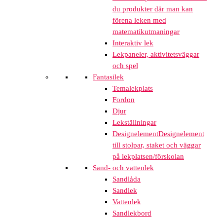
du produkter där man kan
förena leken med
matematikutmaningar
Interaktiv lek
Lekpaneler, aktivitetsväggar
och spel
Fantasilek
Temalekplats
Fordon
Djur
Lekställningar
Designelement
Designelement
till stolpar, staket och väggar
på lekplatsen/förskolan
Sand- och vattenlek
Sandlåda
Sandlek
Vattenlek
Sandlekbord