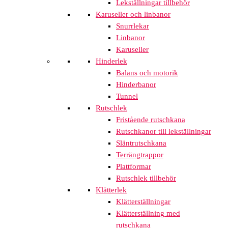
Lekställningar tillbehör
Karuseller och linbanor
Snurrlekar
Linbanor
Karuseller
Hinderlek
Balans och motorik
Hinderbanor
Tunnel
Rutschlek
Fristående rutschkana
Rutschkanor till lekställningar
Släntrutschkana
Terrängtrappor
Plattformar
Rutschlek tillbehör
Klätterlek
Klätterställningar
Klätterställning med
rutschkana