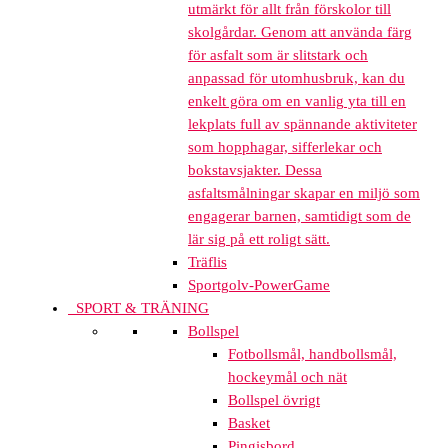
utmärkt för allt från förskolor till
skolgårdar. Genom att använda färg
för asfalt som är slitstark och
anpassad för utomhusbruk, kan du
enkelt göra om en vanlig yta till en
lekplats full av spännande aktiviteter
som hopphagar, sifferlekar och
bokstavsjakter. Dessa
asfaltsmålningar skapar en miljö som
engagerar barnen, samtidigt som de
lär sig på ett roligt sätt.
Träflis
Sportgolv-PowerGame
SPORT & TRÄNING
Bollspel
Fotbollsmål, handbollsmål,
hockeymål och nät
Bollspel övrigt
Basket
Pingisbord