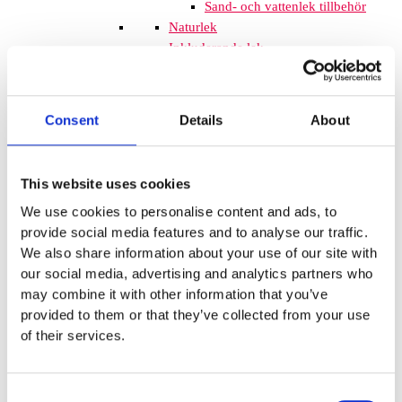
Sand- och vattenlek tillbehör
Naturlek
Inkluderande lek
Svanenmärkta produkter
Solskydd
Inspringningshinder
Consent
Details
About
Övrigt
Trampolin
Trampolinerna är
tillverkade av fjädrande material som
This website uses cookies
gör att barnen kan hoppa högt. Att
We use cookies to personalise content and ads, to
komplettera lekplatsen med
provide social media features and to analyse our traffic.
trampoliner blir ett spännande inslag
We also share information about your use of our site with
som de flesta barnen uppskattar. De
our social media, advertising and analytics partners who
tar inte mycket plats och de fälls ner
may combine it with other information that you’ve
i marken så de kan med fördel
provided to them or that they’ve collected from your use
monteras mellan lekplatsutrustning
of their services.
där det finns lediga ytor. När barnen
springer mellan klätterställningar och
FALLSKYDD & UNDERLAG
Consent
Fallskyddsmattor