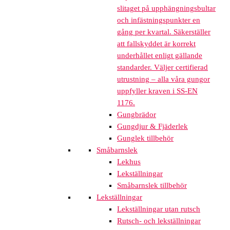
slitaget på upphängningsbultar
och infästningspunkter en
gång per kvartal. Säkerställer
att fallskyddet är korrekt
underhållet enligt gällande
standarder. Väljer certifierad
utrustning – alla våra gungor
uppfyller kraven i SS-EN
1176.
Gungbrädor
Gungdjur & Fjäderlek
Gunglek tillbehör
Småbarnslek
Lekhus
Lekställningar
Småbarnslek tillbehör
Lekställningar
Lekställningar utan rutsch
Rutsch- och lekställningar