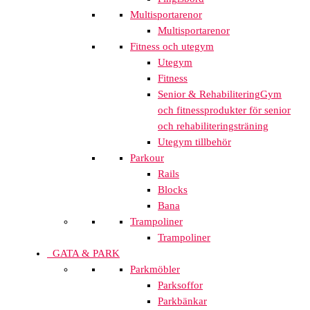
Multisportarenor
Multisportarenor
Fitness och utegym
Utegym
Fitness
Senior & Rehabilitering
Gym
och fitnessprodukter för senior
och rehabiliteringsträning
Utegym tillbehör
Parkour
Rails
Blocks
Bana
Trampoliner
Trampoliner
GATA & PARK
Parkmöbler
Parksoffor
Parkbänkar