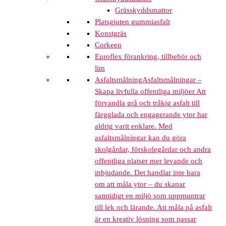
Grässkyddsmattor
Platsgjuten gummiasfalt
Konstgräs
Corkeen
Euroflex förankring, tillbehör och
lim
Asfaltsmålning
Asfaltsmålningar –
Skapa livfulla offentliga miljöer Att
förvandla grå och tråkig asfalt till
färgglada och engagerande ytor har
aldrig varit enklare. Med
asfaltsmålningar kan du göra
skolgårdar, förskolegårdar och andra
offentliga platser mer levande och
inbjudande. Det handlar inte bara
om att måla ytor – du skapar
samtidigt en miljö som uppmuntrar
till lek och lärande. Att måla på asfalt
är en kreativ lösning som passar