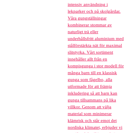
intensiv användning i
lekparker och på skolgårdar.
Våra gungställningar
kombinerar stommar av
naturligt trä eller
underhållsfritt aluminium med
stålförstärkta nät för maximal
slitstyrka. Vårt sortiment
innehåller allt från en
kompisgunga i stor modell för
många barn till en klassisk
gunga som fågelbo, alla
utformade för att främja
inkludering så att barn kan
gunga tillsammans på lika
villkor. Genom att välja
material som minimerar
klämrisk och står emot det
nordiska klimatet, erbjuder vi