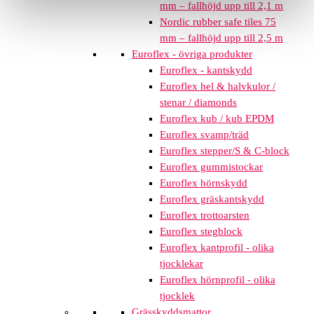
mm – fallhöjd upp till 2,1 m
Nordic rubber safe tiles 75
mm – fallhöjd upp till 2,5 m
Euroflex - övriga produkter
Euroflex - kantskydd
Euroflex hel & halvkulor /
stenar / diamonds
Euroflex kub / kub EPDM
Euroflex svamp/träd
Euroflex stepper/S & C-block
Euroflex gummistockar
Euroflex hörnskydd
Euroflex gräskantskydd
Euroflex trottoarsten
Euroflex stegblock
Euroflex kantprofil - olika
tjocklekar
Euroflex hörnprofil - olika
tjocklek
Grässkyddsmattor