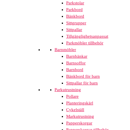
Parkstolar
Parkbord
Bänkbord
Sittgrupper
Sittpallar
Tillgänglighetsanpassat
Parkmöbler tillbehör
Barnmöbler
Barnbänkar
Barnsoffor
Barnbord
Bänkbord för barn
Sittpallar för barn
Parkutrustning
Pollare
Planteringskärl
Cykelställ
Markutrustning
Papperskorgar
Papperskorgar tillbehör