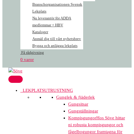
Branschorganisationen Svensk
Lekplats
Nu leverantör för ADDA
medlemmar + HBV
Kataloger
Anmäl dig till vårt nyhetsbrev
Bygga och anlägga lekplats
Få rådgivning
0 varor
LEKPLATSUTRUSTNING
Gunglek & fjäderlek
Gungsitsar
Gungställningar
Kompisgungor
Hos Söve hittar
ni robusta kompisgungor och
fågelbogungor framtagna för