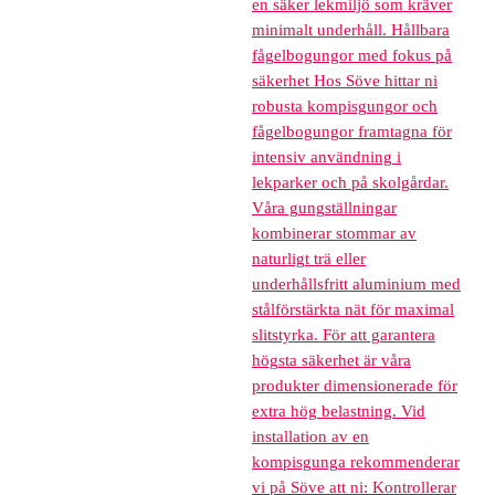
en säker lekmiljö som kräver
minimalt underhåll. Hållbara
fågelbogungor med fokus på
säkerhet Hos Söve hittar ni
robusta kompisgungor och
fågelbogungor framtagna för
intensiv användning i
lekparker och på skolgårdar.
Våra gungställningar
kombinerar stommar av
naturligt trä eller
underhållsfritt aluminium med
stålförstärkta nät för maximal
slitstyrka. För att garantera
högsta säkerhet är våra
produkter dimensionerade för
extra hög belastning. Vid
installation av en
kompisgunga rekommenderar
vi på Söve att ni: Kontrollerar