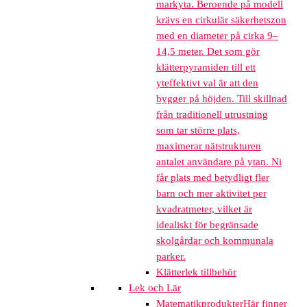
markyta. Beroende på modell
krävs en cirkulär säkerhetszon
med en diameter på cirka 9–
14,5 meter. Det som gör
klätterpyramiden till ett
yteffektivt val är att den
bygger på höjden. Till skillnad
från traditionell utrustning
som tar större plats,
maximerar nätstrukturen
antalet användare på ytan. Ni
får plats med betydligt fler
barn och mer aktivitet per
kvadratmeter, vilket är
idealiskt för begränsade
skolgårdar och kommunala
parker.
Klätterlek tillbehör
Lek och Lär
Matematikprodukter
Här finner