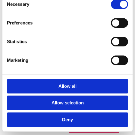
Necessary
Selection
Euroflex fallskyddsmatta 30
mm - för fallhöjd till och med
1 meter
Preferences
Euroflex fallskyddsmatta 40
mm - för fallhöjd 1,2 meter
Euroflex fallskyddsmatta 50
Statistics
mm - för fallhöjd 1,5 meter
Euroflex fallskyddsmatta 60
Marketing
mm – för fallhöjd 1,7 meter
Euroflex fallskyddsmatta 70
mm - för fallhöjd 2,1 meter
Euroflex fallskyddsmatta 80
Allow all
mm - för fallhöjd 2,4 meter
Euroflex fallskyddsmatta 90
Allow selection
mm soft - för fallhöjd 3,0
meter
Nordic rubber safe tiles 40
Deny
mm – fallhöjd upp till 1,5 m
Nordic rubber safe tiles 55