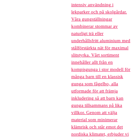
intensiv användning i
lekparker och på skolgårdar.
Våra gungställningar
kombinerar stommar av
naturligt trä eller
underhållsfritt aluminium med
stålförstärkta nät för maximal
slitstyrka. Vårt sortiment
innehåller allt från en
kompisgunga i stor modell för
många barn till en klassisk
gunga som fågelbo, alla
utformade för att främja
inkludering så att barn kan
gunga tillsammans på lika
villkor. Genom att välja
material som minimerar
klämrisk och står emot det
nordiska klimatet, erbjuder vi