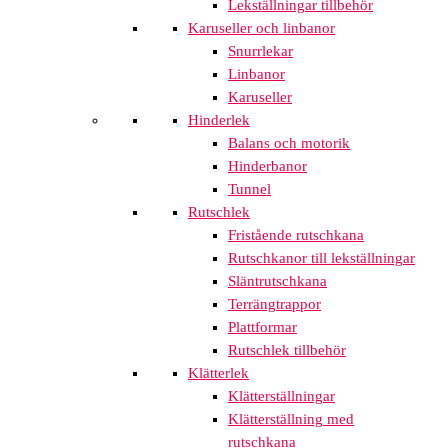
Lekställningar tillbehör
Karuseller och linbanor
Snurrlekar
Linbanor
Karuseller
Hinderlek
Balans och motorik
Hinderbanor
Tunnel
Rutschlek
Fristående rutschkana
Rutschkanor till lekställningar
Släntrutschkana
Terrängtrappor
Plattformar
Rutschlek tillbehör
Klätterlek
Klätterställningar
Klätterställning med
rutschkana