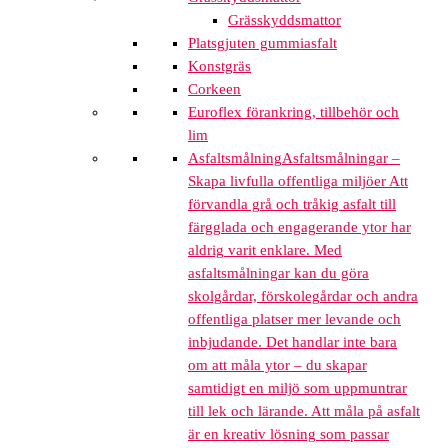
Grässkyddsmattor
Platsgjuten gummiasfalt
Konstgräs
Corkeen
Euroflex förankring, tillbehör och
lim
Asfaltsmålning
Asfaltsmålningar –
Skapa livfulla offentliga miljöer Att
förvandla grå och tråkig asfalt till
färgglada och engagerande ytor har
aldrig varit enklare. Med
asfaltsmålningar kan du göra
skolgårdar, förskolegårdar och andra
offentliga platser mer levande och
inbjudande. Det handlar inte bara
om att måla ytor – du skapar
samtidigt en miljö som uppmuntrar
till lek och lärande. Att måla på asfalt
är en kreativ lösning som passar