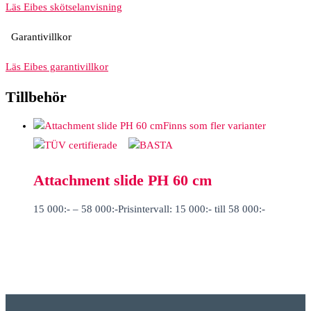
Läs Eibes skötselanvisning
Garantivillkor
Läs Eibes garantivillkor
Tillbehör
Finns som fler varianter
Attachment slide PH 60 cm
15 000
:-
–
58 000
:-
Prisintervall: 15 000:- till 58 000:-