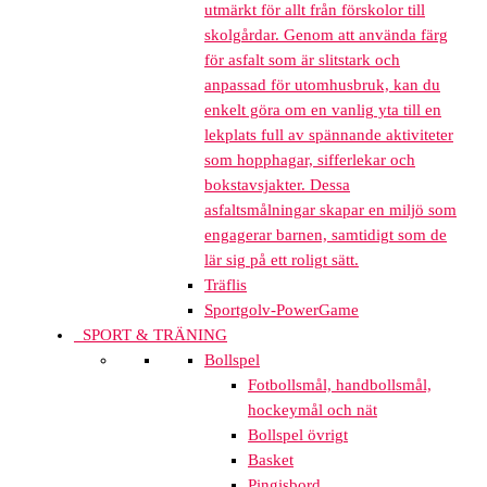
utmärkt för allt från förskolor till
skolgårdar. Genom att använda färg
för asfalt som är slitstark och
anpassad för utomhusbruk, kan du
enkelt göra om en vanlig yta till en
lekplats full av spännande aktiviteter
som hopphagar, sifferlekar och
bokstavsjakter. Dessa
asfaltsmålningar skapar en miljö som
engagerar barnen, samtidigt som de
lär sig på ett roligt sätt.
Träflis
Sportgolv-PowerGame
SPORT & TRÄNING
Bollspel
Fotbollsmål, handbollsmål,
hockeymål och nät
Bollspel övrigt
Basket
Pingisbord