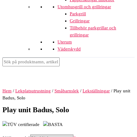
Utomhusgrill och grillringar
Parkgrill
Grillringar
Tillbehör parkgrillar och
grillringar
Uterum
Väderskydd
Hem
/
Lekplatsutrustning
/
Småbarnslek
/
Lekställningar
/ Play unit
Badus, Solo
Play unit Badus, Solo