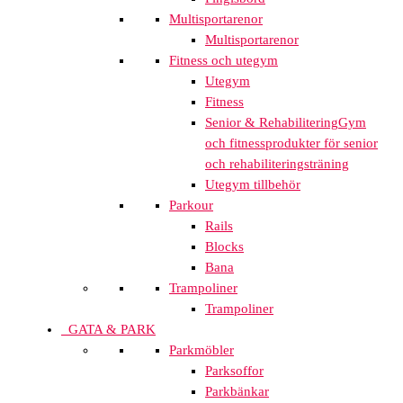
Multisportarenor
Multisportarenor
Fitness och utegym
Utegym
Fitness
Senior & Rehabilitering
Gym
och fitnessprodukter för senior
och rehabiliteringsträning
Utegym tillbehör
Parkour
Rails
Blocks
Bana
Trampoliner
Trampoliner
GATA & PARK
Parkmöbler
Parksoffor
Parkbänkar