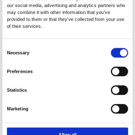
our social media, advertising and analytics partners who
Euroflex fallskyddsmatta 30
may combine it with other information that you’ve
mm - för fallhöjd till och med
provided to them or that they’ve collected from your use
1 meter
of their services.
Euroflex fallskyddsmatta 40
mm - för fallhöjd 1,2 meter
Euroflex fallskyddsmatta 50
Consent
mm - för fallhöjd 1,5 meter
Necessary
Selection
Euroflex fallskyddsmatta 60
mm – för fallhöjd 1,7 meter
Euroflex fallskyddsmatta 70
Preferences
mm - för fallhöjd 2,1 meter
Euroflex fallskyddsmatta 80
mm - för fallhöjd 2,4 meter
Statistics
Euroflex fallskyddsmatta 90
mm soft - för fallhöjd 3,0
Marketing
meter
Nordic rubber safe tiles 40
mm – fallhöjd upp till 1,5 m
Nordic rubber safe tiles 55
Allow all