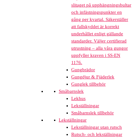
slitaget på upphängningsbultar
och infästningspunkter en
gång per kvartal. Säkerställer
att fallskyddet är korrekt
underhållet enligt gällande
standarder. Väljer certifierad
utrustning – alla våra gungor
uppfyller kraven i SS-EN
1176.
Gungbrädor
Gungdjur & Fjäderlek
Gunglek tillbehör
Småbarnslek
Lekhus
Lekställningar
Småbarnslek tillbehör
Lekställningar
Lekställningar utan rutsch
Rutsch- och lekställningar