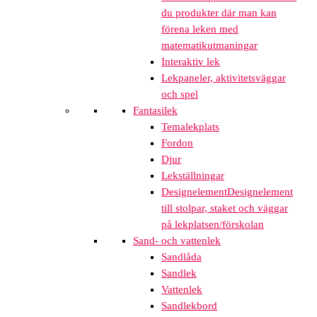
du produkter där man kan
förena leken med
matematikutmaningar
Interaktiv lek
Lekpaneler, aktivitetsväggar
och spel
Fantasilek
Temalekplats
Fordon
Djur
Lekställningar
Designelement
Designelement
till stolpar, staket och väggar
på lekplatsen/förskolan
Sand- och vattenlek
Sandlåda
Sandlek
Vattenlek
Sandlekbord