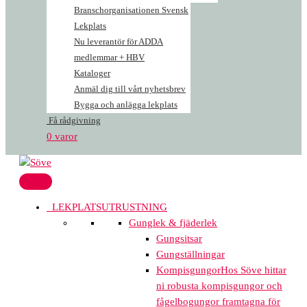
Branschorganisationen Svensk
Lekplats
Nu leverantör för ADDA
medlemmar + HBV
Kataloger
Anmäl dig till vårt nyhetsbrev
Bygga och anlägga lekplats
Få rådgivning
0 varor
LEKPLATSUTRUSTNING
Gunglek & fjäderlek
Gungsitsar
Gungställningar
Kompisgungor
Hos Söve hittar
ni robusta kompisgungor och
fågelbogungor framtagna för