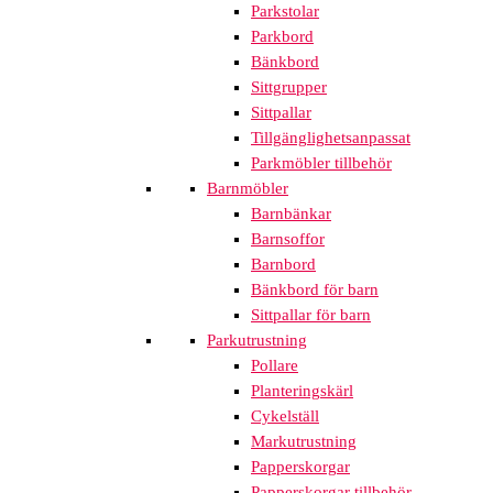
Parkstolar
Parkbord
Bänkbord
Sittgrupper
Sittpallar
Tillgänglighetsanpassat
Parkmöbler tillbehör
Barnmöbler
Barnbänkar
Barnsoffor
Barnbord
Bänkbord för barn
Sittpallar för barn
Parkutrustning
Pollare
Planteringskärl
Cykelställ
Markutrustning
Papperskorgar
Papperskorgar tillbehör