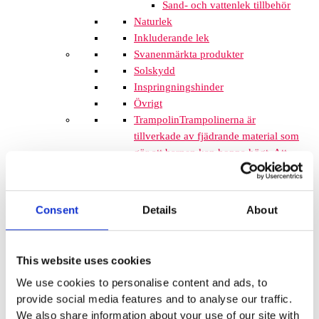
Sand- och vattenlek tillbehör
Naturlek
Inkluderande lek
Svanenmärkta produkter
Solskydd
Inspringningshinder
Övrigt
Trampolin
Trampolinerna är
tillverkade av fjädrande material som
gör att barnen kan hoppa högt. Att
komplettera lekplatsen med
trampoliner blir ett spännande inslag
som de flesta barnen uppskattar. De
Consent
Details
About
tar inte mycket plats och de fälls ner
i marken så de kan med fördel
monteras mellan lekplatsutrustning
This website uses cookies
där det finns lediga ytor. När barnen
We use cookies to personalise content and ads, to
springer mellan klätterställningar och
provide social media features and to analyse our traffic.
FALLSKYDD & UNDERLAG
We also share information about your use of our site with
Fallskyddsmattor