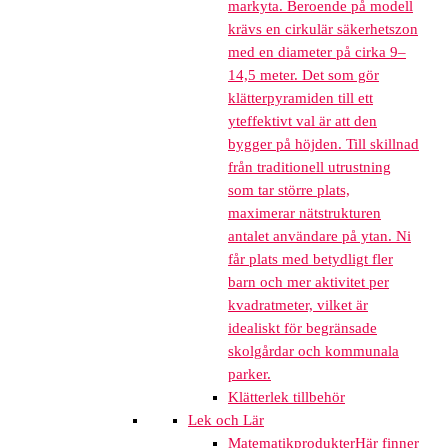
markyta. Beroende på modell
krävs en cirkulär säkerhetszon
med en diameter på cirka 9–
14,5 meter. Det som gör
klätterpyramiden till ett
yteffektivt val är att den
bygger på höjden. Till skillnad
från traditionell utrustning
som tar större plats,
maximerar nätstrukturen
antalet användare på ytan. Ni
får plats med betydligt fler
barn och mer aktivitet per
kvadratmeter, vilket är
idealiskt för begränsade
skolgårdar och kommunala
parker.
Klätterlek tillbehör
Lek och Lär
Matematikprodukter
Här finner