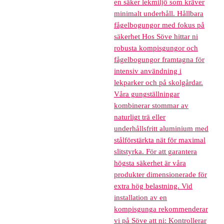
en säker lekmiljö som kräver
minimalt underhåll. Hållbara
fågelbogungor med fokus på
säkerhet Hos Söve hittar ni
robusta kompisgungor och
fågelbogungor framtagna för
intensiv användning i
lekparker och på skolgårdar.
Våra gungställningar
kombinerar stommar av
naturligt trä eller
underhållsfritt aluminium med
stålförstärkta nät för maximal
slitstyrka. För att garantera
högsta säkerhet är våra
produkter dimensionerade för
extra hög belastning. Vid
installation av en
kompisgunga rekommenderar
vi på Söve att ni: Kontrollerar