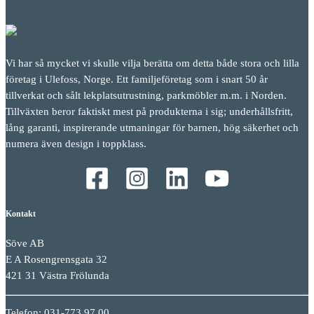
Vi har så mycket vi skulle vilja berätta om detta både stora och lilla
företag i Ulefoss, Norge. Ett familjeföretag som i snart 50 år
tillverkat och sålt lekplatsutrustning, parkmöbler m.m. i Norden.
Tillväxten beror faktiskt mest på produkterna i sig; underhållsfritt,
lång garanti, inspirerande utmaningar för barnen, hög säkerhet och
numera även design i toppklass.
Kontakt
Söve AB
E A Rosengrensgata 32
421 31 Västra Frölunda
Telefon: 031-773 97 00