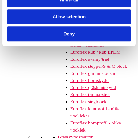
mm – fallhöjd upp till 2,1 m
Nordic rubber safe tiles 75
Allow selection
mm – fallhöjd upp till 2,5 m
Euroflex - övriga produkter
Euroflex - kantskydd
Deny
Euroflex hel & halvkulor /
stenar / diamonds
Euroflex kub / kub EPDM
Euroflex svamp/träd
Euroflex stepper/S & C-block
Euroflex gummistockar
Euroflex hörnskydd
Euroflex gräskantskydd
Euroflex trottoarsten
Euroflex stegblock
Euroflex kantprofil - olika
tjocklekar
Euroflex hörnprofil - olika
tjocklek
Grässkyddsmattor