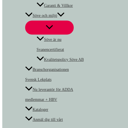
Garanti & Villkor
Söve och miljö
Söve är nu
Svanencertifierat
Kvalitetspolicy Söve AB
Branschorganisationen
Svensk Lekplats
Nu leverantör för ADDA
medlemmar + HBV
Kataloger
Anmäl dig till vårt