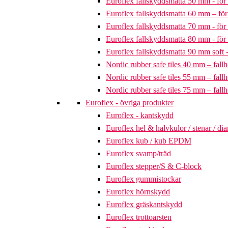
Euroflex fallskyddsmatta 50 mm - för 
Euroflex fallskyddsmatta 60 mm – för 
Euroflex fallskyddsmatta 70 mm - för 
Euroflex fallskyddsmatta 80 mm - för 
Euroflex fallskyddsmatta 90 mm soft - 
Nordic rubber safe tiles 40 mm – fallh
Nordic rubber safe tiles 55 mm – fallh
Nordic rubber safe tiles 75 mm – fallh
Euroflex - övriga produkter
Euroflex - kantskydd
Euroflex hel & halvkulor / stenar / d
Euroflex kub / kub EPDM
Euroflex svamp/träd
Euroflex stepper/S & C-block
Euroflex gummistockar
Euroflex hörnskydd
Euroflex gräskantskydd
Euroflex trottoarsten