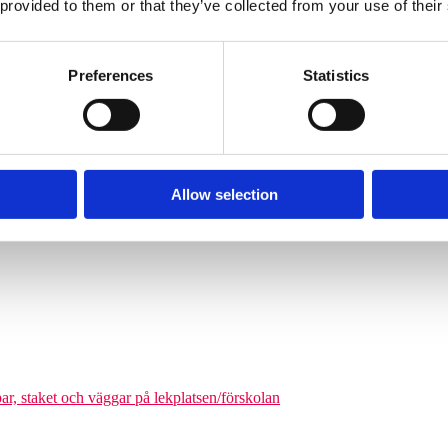
 provided to them or that they’ve collected from your use of their
Söves klätterpyramider finns i flera storlekar, från tre meters höjd upp
nga barn från cirka 6 år och uppåt att klättra på en och samma gång. De
äkerhetszon med en diameter på cirka 9–14,5 meter. Det som gör klätterpy
Preferences
Statistics
om tar större plats, maximerar nätstrukturen antalet användare på ytan. Ni
olgårdar och kommunala parker.
Allow selection
odukter där man kan förena leken med matematikutmaningar
par, staket och väggar på lekplatsen/förskolan