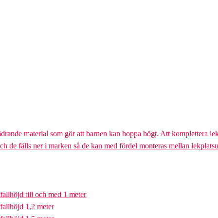
ädrande material som gör att barnen kan hoppa högt. Att komplettera lek
och de fälls ner i marken så de kan med fördel monteras mellan lekplatsu
fallhöjd till och med 1 meter
fallhöjd 1,2 meter