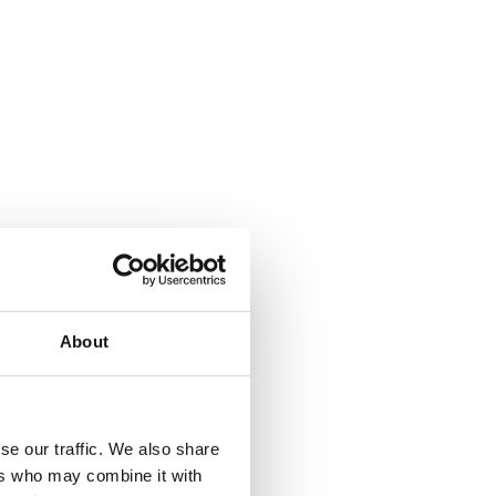
About
se our traffic. We also share
ers who may combine it with
a Climbing pyramid 650. Läs mer...