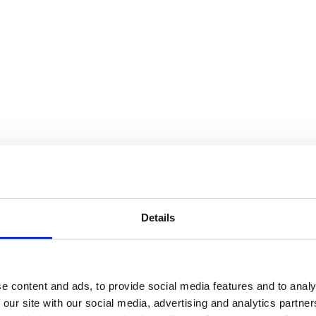
Details
e content and ads, to provide social media features and to analy
 our site with our social media, advertising and analytics partn
finns i flera storlekar, från tre meters höjd upp till den 6,5 meter hög