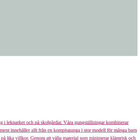
g i lekparker och på skolgårdar. Våra gungställningar kombinerar
rtiment innehåller allt från en kompisgunga i stor modell för många barn
s på lika villkor. Genom att välja material som minimerar klämrisk och