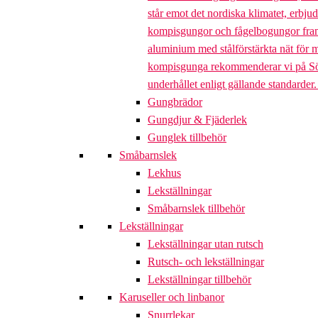
står emot det nordiska klimatet, erbj
kompisgungor och fågelbogungor framta
aluminium med stålförstärkta nät för m
kompisgunga rekommenderar vi på Söve a
underhållet enligt gällande standarder
Gungbrädor
Gungdjur & Fjäderlek
Gunglek tillbehör
Småbarnslek
Lekhus
Lekställningar
Småbarnslek tillbehör
Lekställningar
Lekställningar utan rutsch
Rutsch- och lekställningar
Lekställningar tillbehör
Karuseller och linbanor
Snurrlekar