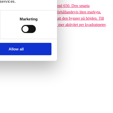
 services.
 till den 6,5 meter höga Climbing pyramid 650. Den smarta
ssutom tar klätterpyramiden upp en förhållandevis liten markyta.
ramiden till ett yteffektivt val är att den bygger på höjden. Till
Marketing
 får plats med betydligt fler barn och mer aktivitet per kvadratmeter,
Allow all