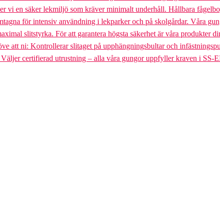
uder vi en säker lekmiljö som kräver minimalt underhåll. Hållbara fågel
gna för intensiv användning i lekparker och på skolgårdar. Våra gungst
aximal slitstyrka. För att garantera högsta säkerhet är våra produkter di
tt ni: Kontrollerar slitaget på upphängningsbultar och infästningspunkt
. Väljer certifierad utrustning – alla våra gungor uppfyller kraven i SS-