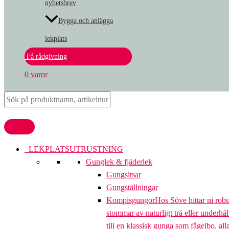
nyhetsbrev
Bygga och anlägga
lekplats
Få rådgivning
0 varor
LEKPLATSUTRUSTNING
Gunglek & fjäderlek
Gungsitsar
Gungställningar
Kompisgungor
Hos Söve hittar ni rob
stommar av naturligt trä eller underhål
till en klassisk gunga som fågelbo, al