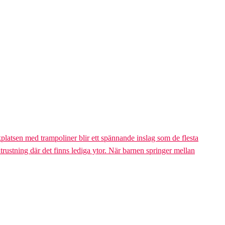
platsen med trampoliner blir ett spännande inslag som de flesta
trustning där det finns lediga ytor. När barnen springer mellan