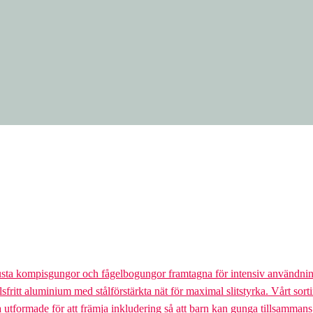
usta kompisgungor och fågelbogungor framtagna för intensiv användnin
lsfritt aluminium med stålförstärkta nät för maximal slitstyrka. Vårt so
la utformade för att främja inkludering så att barn kan gunga tillsamman