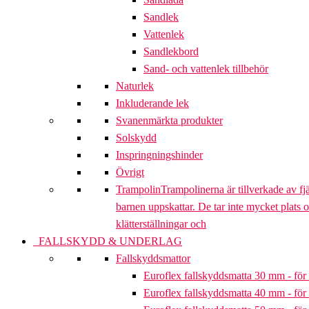
Sandlek
Vattenlek
Sandlekbord
Sand- och vattenlek tillbehör
Naturlek
Inkluderande lek
Svanenmärkta produkter
Solskydd
Inspringningshinder
Övrigt
Trampolin
Trampolinerna är tillverkade av fj
barnen uppskattar. De tar inte mycket plats 
klätterställningar och
FALLSKYDD & UNDERLAG
Fallskyddsmattor
Euroflex fallskyddsmatta 30 mm - för 
Euroflex fallskyddsmatta 40 mm - för 