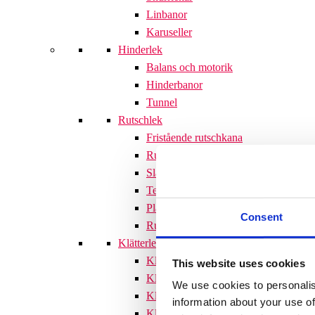
Linbanor
Karuseller
Hinderlek
Balans och motorik
Hinderbanor
Tunnel
Rutschlek
Fristående rutschkana
Rutschkanor till lekställningar
Släntrutschkana
Terrängtrappor
Plattformar
Consent
Rutschlek tillbehör
Klätterlek
Klätterställningar
This website uses cookies
Klätterställning med rutschkana
We use cookies to personalis
Klätternät
information about your use of
Klätterpyramid
Söves klätterpyramider 