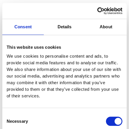
Lägg till i offertförfrågan
Consent
Details
About
Artikelnr:
F0141
Specifikationer
This website uses cookies
We use cookies to personalise content and ads, to
6,3 x 4,4 x 4,4 m
provide social media features and to analyse our traffic.
We also share information about your use of our site with
3 – 6 år
our social media, advertising and analytics partners who
may combine it with other information that you’ve
provided to them or that they’ve collected from your use
Monteringstid
of their services.
Skötsel
Consent
Necessary
Selection
Garantivillkor