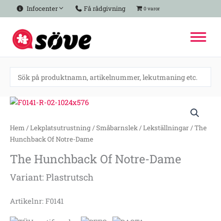
Hoppa
Infocenter
Få rådgivning
0 varor
till
innehåll
The
Hunchback
Of
Hem
/
Lekplatsutrustning
/
Småbarnslek
/
Lekställningar
/ The
Notre-
Hunchback Of Notre-Dame
Dame
The Hunchback Of Notre-Dame
mängd
Variant: Plastrutsch
Artikelnr: F0141