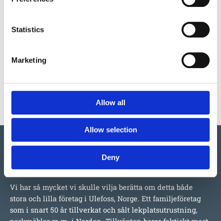
Skötsel
Statistics
Garantivillkor
Marketing
Produktens utseende kan avvika mot de bilder som visas
på hemsidan.
Allow all
Allow selection
Deny
Vi har så mycket vi skulle vilja berätta om detta både
stora och lilla företag i Ulefoss, Norge. Ett familjeföretag
som i snart 50 år tillverkat och sålt lekplatsutrustning,