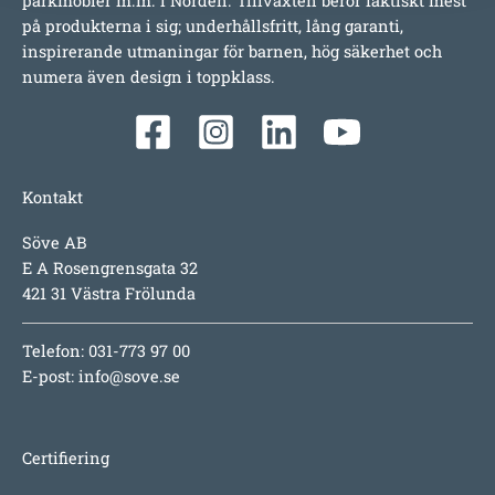
parkmöbler m.m. i Norden. Tillväxten beror faktiskt mest
på produkterna i sig; underhållsfritt, lång garanti,
inspirerande utmaningar för barnen, hög säkerhet och
numera även design i toppklass.
Kontakt
Söve AB
E A Rosengrensgata 32
421 31 Västra Frölunda
Telefon: 031-773 97 00
E-post:
info@sove.se
Certifiering