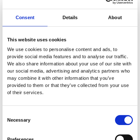
1,2 x 0,5 x 1,7 m
Consent
Details
About
0,95 m
Arealbehov
6 m
This website uses cookies
3,04 x 1,95 m
We use cookies to personalise content and ads, to
provide social media features and to analyse our traffic.
2 – 6 år
We also share information about your use of our site with
our social media, advertising and analytics partners who
may combine it with other information that you’ve
Monteringstid
provided to them or that they’ve collected from your use
of their services.
Fundament
Consent
Necessary
Material
Selection
Preferences