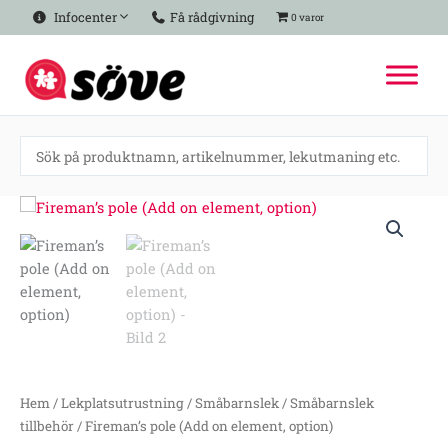
Hoppa
Infocenter
Få rådgivning
0 varor
till
innehåll
Fireman’s
pole
(Add
on
element,
option)
mängd
Hem
/
Lekplatsutrustning
/
Småbarnslek
/
Småbarnslek
tillbehör
/ Fireman’s pole (Add on element, option)