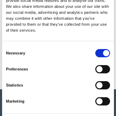
provide social media features and to analyse our traffic.
Garantivillkor
We also share information about your use of our site with
our social media, advertising and analytics partners who
may combine it with other information that you’ve
Läs Nornas garantivillkor
provided to them or that they’ve collected from your use
of their services.
Produktens utseende kan avvika mot de bilder som visas
på hemsidan.
Consent
Necessary
Selection
Mer information om produkten, klicka här
DWG, produktblad, teknisk information, bilder etc.
Preferences
Statistics
Marketing