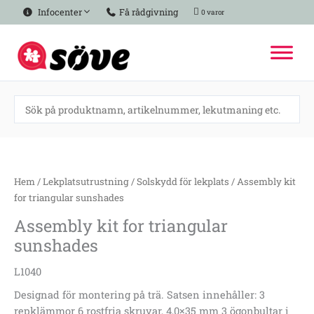
Hoppa
Infocenter
Få rådgivning
0 varor
till
innehåll
Assembly
kit
for
Hem
/
Lekplatsutrustning
/
Solskydd för lekplats
/ Assembly kit
triangular
for triangular sunshades
sunshades
Assembly kit for triangular
mängd
sunshades
L1040
Designad för montering på trä. Satsen innehåller: 3
repklämmor 6 rostfria skruvar, 4,0×35 mm 3 ögonbultar i