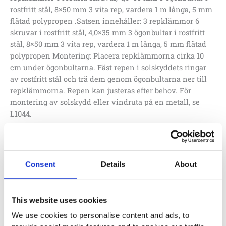
rostfritt stål, 8×50 mm 3 vita rep, vardera 1 m långa, 5 mm
flätad polypropen .Satsen innehåller: 3 repklämmor 6
skruvar i rostfritt stål, 4,0×35 mm 3 ögonbultar i rostfritt
stål, 8×50 mm 3 vita rep, vardera 1 m långa, 5 mm flätad
polypropen Montering: Placera repklämmorna cirka 10
cm under ögonbultarna. Fäst repen i solskyddets ringar
av rostfritt stål och trä dem genom ögonbultarna ner till
repklämmorna. Repen kan justeras efter behov. För
montering av solskydd eller vindruta på en metall, se
L1044.
2 100
:-
Lägg till i offertförfrågan
Consent
Details
About
Specifikationer
This website uses cookies
We use cookies to personalise content and ads, to