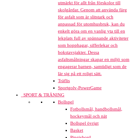
utmärkt för allt från förskolor till
skolgårdar. Genom att använda färg
för asfalt som är slitstark och
anpassad för utomhusbruk, kan du
enkelt göra om en vanlig yta till en
lekplats full av spännande aktiviteter
som hopphagar, sifferlekar och
bokstavsjakter. Dessa
asfaltsmålningar skapar en miljö som
engagerar barnen, samtidigt som de
lär sig på ett roligt sätt.
Träflis
Sportgolv-PowerGame
SPORT & TRÄNING
Bollspel
Fotbollsmål, handbollsmål,
hockeymål och nät
Bollspel övrigt
Basket
Pingisbord