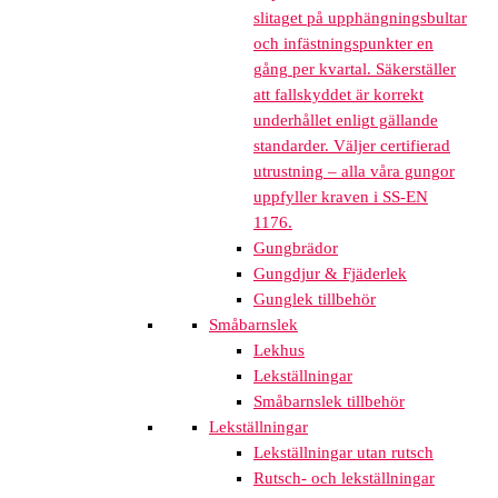
slitaget på upphängningsbultar
och infästningspunkter en
gång per kvartal. Säkerställer
att fallskyddet är korrekt
underhållet enligt gällande
standarder. Väljer certifierad
utrustning – alla våra gungor
uppfyller kraven i SS-EN
1176.
Gungbrädor
Gungdjur & Fjäderlek
Gunglek tillbehör
Småbarnslek
Lekhus
Lekställningar
Småbarnslek tillbehör
Lekställningar
Lekställningar utan rutsch
Rutsch- och lekställningar