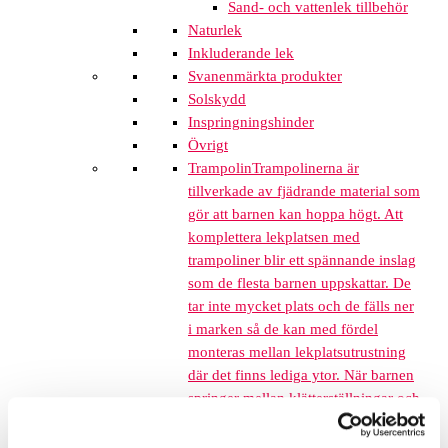
Sand- och vattenlek tillbehör
Naturlek
Inkluderande lek
Svanenmärkta produkter
Solskydd
Inspringningshinder
Övrigt
Trampolin
Trampolinerna är
tillverkade av fjädrande material som
gör att barnen kan hoppa högt. Att
komplettera lekplatsen med
trampoliner blir ett spännande inslag
som de flesta barnen uppskattar. De
tar inte mycket plats och de fälls ner
i marken så de kan med fördel
monteras mellan lekplatsutrustning
där det finns lediga ytor. När barnen
springer mellan klätterställningar och
FALLSKYDD & UNDERLAG
Fallskyddsmattor