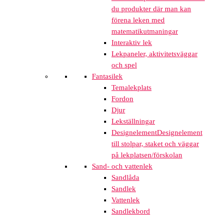
du produkter där man kan
förena leken med
matematikutmaningar
Interaktiv lek
Lekpaneler, aktivitetsväggar
och spel
Fantasilek
Temalekplats
Fordon
Djur
Lekställningar
Designelement
Designelement
till stolpar, staket och väggar
på lekplatsen/förskolan
Sand- och vattenlek
Sandlåda
Sandlek
Vattenlek
Sandlekbord