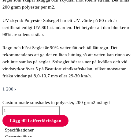
segel som skapar skugga och skyddar mot solens strålar.
Det finns
200 gram polyester per m2.
UV-skydd: Polyester Solsegel har ett UV-värde på 80 och är
certifierat enligt UV-801-standarden.
Det betyder att den blockerar
98% av solens strålar.
Regn och blåst Seglet är 90% vattentätt och tål lätt regn.
Det
rekommenderas att ge det en liten lutning så att vatten kan rinna av
och inte samlas på seglet.
Solseglet bör tas ner på kvällen och vid
vindstyrkor över 5 på Beaufort vindkraftskalan, vilket motsvarar
friska vindar på 8,0-10,7 m/s eller 29-30 km/h.
1 200
:-
Custom-made sunshades in polyester, 200 gr/m2 mängd
Lägg till i offertförfrågan
Specifikationer
Garantivillkor