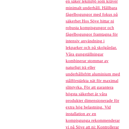
en säker lekmiljö som kräver
minimalt underhåll. Hållbara
fågelbogungor med fokus på
säkerhet Hos Söve hittar ni
robusta kompisgungor och
fågelbogungor framtagna för
intensiv användning i
lekparker och på skolgårdar.
Våra gungställningar
kombinerar stommar av
naturligt trä eller
underhållsfritt aluminium med
stålförstärkta nät för maximal
slitstyrka. För att garantera
högsta säkerhet är våra
produkter dimensionerade för
extra hög belastning. Vid
installation av en
kompisgunga rekommenderar
vi på Söve att ni: Kontrollerar