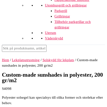
Utomhusgrill och grillringar
Parkgrill
Grillringar
Tillbehör parkgrillar och
grillringar
Uterum
Väderskydd
Hem
/
Lekplatsutrustning
/
Solskydd för lekplats
/ Custom-made
sunshades in polyester, 200 gr/m2
Custom-made sunshades in polyester, 200
gr/m2
S4098
Polyester solsegel kan specialsys till olika former och storlekar efter
behov.