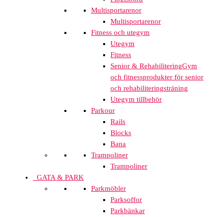
Multisportarenor
Multisportarenor
Fitness och utegym
Utegym
Fitness
Senior & Rehabilitering
Gym
och fitnessprodukter för senior
och rehabiliteringsträning
Utegym tillbehör
Parkour
Rails
Blocks
Bana
Trampoliner
Trampoliner
GATA & PARK
Parkmöbler
Parksoffor
Parkbänkar