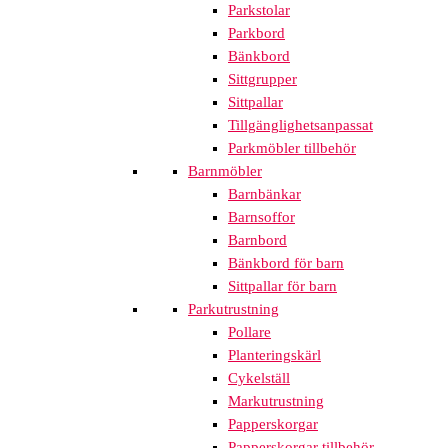
Parkstolar
Parkbord
Bänkbord
Sittgrupper
Sittpallar
Tillgänglighetsanpassat
Parkmöbler tillbehör
Barnmöbler
Barnbänkar
Barnsoffor
Barnbord
Bänkbord för barn
Sittpallar för barn
Parkutrustning
Pollare
Planteringskärl
Cykelställ
Markutrustning
Papperskorgar
Papperskorgar tillbehör