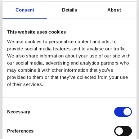
Euroflex fallskyddsmatta 30
Consent
Details
About
mm - för fallhöjd till och med
1 meter
Euroflex fallskyddsmatta 40
This website uses cookies
mm - för fallhöjd 1,2 meter
We use cookies to personalise content and ads, to
Euroflex fallskyddsmatta 50
provide social media features and to analyse our traffic.
mm - för fallhöjd 1,5 meter
We also share information about your use of our site with
Euroflex fallskyddsmatta 60
our social media, advertising and analytics partners who
mm – för fallhöjd 1,7 meter
may combine it with other information that you’ve
Euroflex fallskyddsmatta 70
provided to them or that they’ve collected from your use
mm - för fallhöjd 2,1 meter
of their services.
Euroflex fallskyddsmatta 80
mm - för fallhöjd 2,4 meter
Euroflex fallskyddsmatta 90
Consent
mm soft - för fallhöjd 3,0
Necessary
Selection
meter
Nordic rubber safe tiles 40
mm – fallhöjd upp till 1,5 m
Preferences
Nordic rubber safe tiles 55