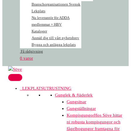
Branschorganisationen Svensk
Lekplats
Nu leverantör för ADDA
medlemmar + HBV
Kataloger
Anmäl dig till vårt nyhetsbrev
Bygga och anlägga lekplats
Få rådgivning
0 varor
LEKPLATSUTRUSTNING
Gunglek & fjäderlek
Gungsitsar
Gungställningar
Kompisgungor
Hos Söve hittar
ni robusta kompisgungor och
fågelbogungor framtagna för