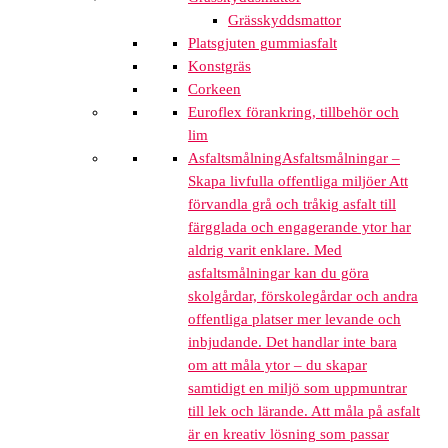
Grässkyddsmattor
Platsgjuten gummiasfalt
Konstgräs
Corkeen
Euroflex förankring, tillbehör och
lim
Asfaltsmålning
Asfaltsmålningar –
Skapa livfulla offentliga miljöer Att
förvandla grå och tråkig asfalt till
färgglada och engagerande ytor har
aldrig varit enklare. Med
asfaltsmålningar kan du göra
skolgårdar, förskolegårdar och andra
offentliga platser mer levande och
inbjudande. Det handlar inte bara
om att måla ytor – du skapar
samtidigt en miljö som uppmuntrar
till lek och lärande. Att måla på asfalt
är en kreativ lösning som passar