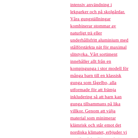
intensiv användning i
lekparker och på skolgårdar.
Våra gungställningar
kombinerar stommar av
naturligt trä eller
underhållsfritt aluminium med
stålförstärkta nät för maximal
slitstyrka. Vårt sortiment
innehåller allt från en
kompisgunga i stor modell för
många barn till en klassisk
gunga som fågelbo, alla
utformade för att främja
inkludering så att barn kan
gunga tillsammans på lika
villkor. Genom att välja
material som minimerar
klämrisk och står emot det
nordiska klimatet, erbjuder vi