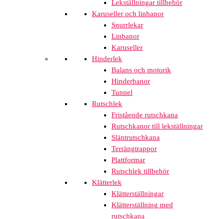
Lekställningar tillbehör
Karuseller och linbanor
Snurrlekar
Linbanor
Karuseller
Hinderlek
Balans och motorik
Hinderbanor
Tunnel
Rutschlek
Fristående rutschkana
Rutschkanor till lekställningar
Släntrutschkana
Terrängtrappor
Plattformar
Rutschlek tillbehör
Klätterlek
Klätterställningar
Klätterställning med
rutschkana