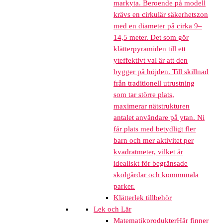
markyta. Beroende på modell
krävs en cirkulär säkerhetszon
med en diameter på cirka 9–
14,5 meter. Det som gör
klätterpyramiden till ett
yteffektivt val är att den
bygger på höjden. Till skillnad
från traditionell utrustning
som tar större plats,
maximerar nätstrukturen
antalet användare på ytan. Ni
får plats med betydligt fler
barn och mer aktivitet per
kvadratmeter, vilket är
idealiskt för begränsade
skolgårdar och kommunala
parker.
Klätterlek tillbehör
Lek och Lär
Matematikprodukter
Här finner