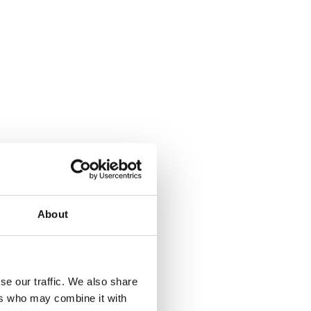
About
se our traffic. We also share
ers who may combine it with
a Climbing pyramid 650. Läs mer...