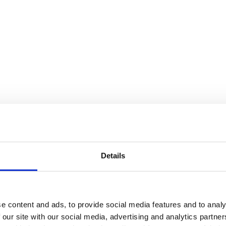
Details
e content and ads, to provide social media features and to analy
 our site with our social media, advertising and analytics partn
finns i flera storlekar, från tre meters höjd upp till den 6,5 meter hög