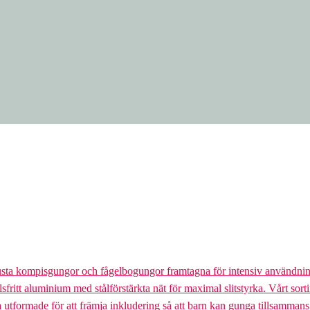
usta kompisgungor och fågelbogungor framtagna för intensiv användnin
lsfritt aluminium med stålförstärkta nät för maximal slitstyrka. Vårt so
la utformade för att främja inkludering så att barn kan gunga tillsamman