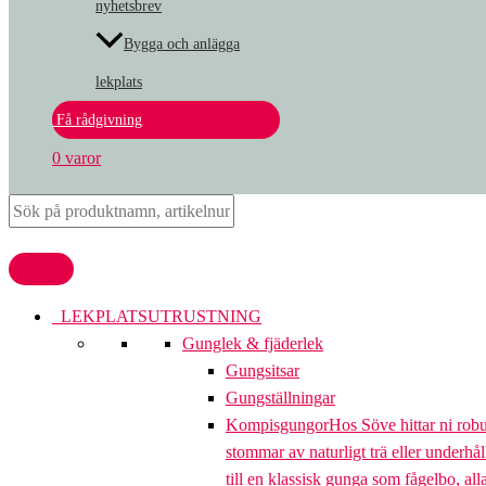
nyhetsbrev
Bygga och anlägga
lekplats
Få rådgivning
0 varor
LEKPLATSUTRUSTNING
Gunglek & fjäderlek
Gungsitsar
Gungställningar
Kompisgungor
Hos Söve hittar ni rob
stommar av naturligt trä eller underhål
till en klassisk gunga som fågelbo, al