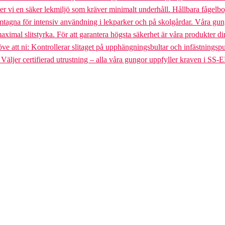
uder vi en säker lekmiljö som kräver minimalt underhåll. Hållbara fågel
gna för intensiv användning i lekparker och på skolgårdar. Våra gungst
aximal slitstyrka. För att garantera högsta säkerhet är våra produkter di
tt ni: Kontrollerar slitaget på upphängningsbultar och infästningspunkt
. Väljer certifierad utrustning – alla våra gungor uppfyller kraven i SS-