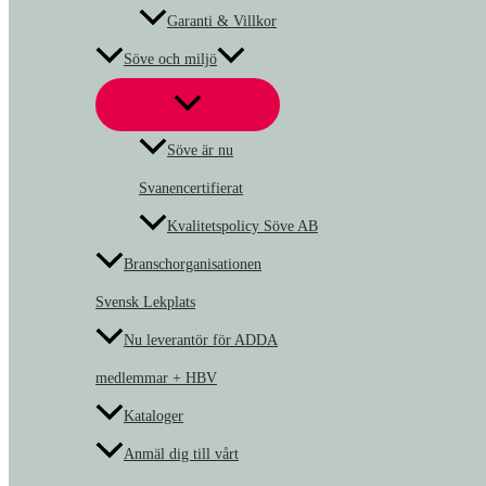
Garanti & Villkor
Söve och miljö
Söve är nu
Svanencertifierat
Kvalitetspolicy Söve AB
Branschorganisationen
Svensk Lekplats
Nu leverantör för ADDA
medlemmar + HBV
Kataloger
Anmäl dig till vårt