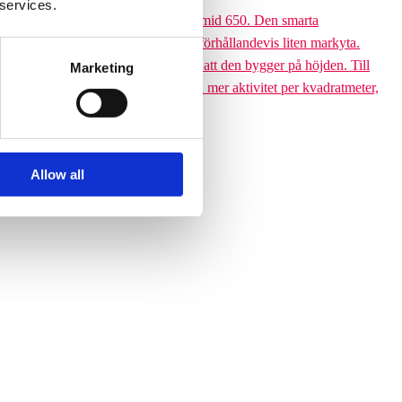
 services.
 till den 6,5 meter höga Climbing pyramid 650. Den smarta
ssutom tar klätterpyramiden upp en förhållandevis liten markyta.
ramiden till ett yteffektivt val är att den bygger på höjden. Till
Marketing
 får plats med betydligt fler barn och mer aktivitet per kvadratmeter,
Allow all