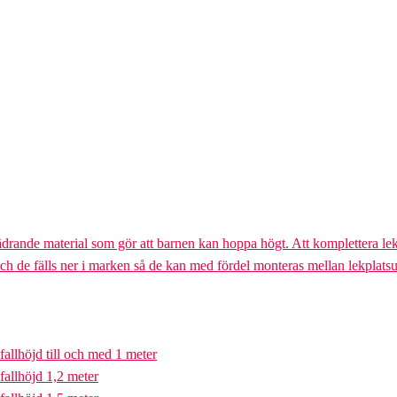
ädrande material som gör att barnen kan hoppa högt. Att komplettera lek
och de fälls ner i marken så de kan med fördel monteras mellan lekplatsu
fallhöjd till och med 1 meter
fallhöjd 1,2 meter