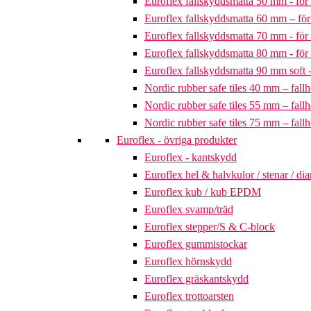
Euroflex fallskyddsmatta 50 mm - för 
Euroflex fallskyddsmatta 60 mm – för 
Euroflex fallskyddsmatta 70 mm - för 
Euroflex fallskyddsmatta 80 mm - för 
Euroflex fallskyddsmatta 90 mm soft - 
Nordic rubber safe tiles 40 mm – fallh
Nordic rubber safe tiles 55 mm – fallh
Nordic rubber safe tiles 75 mm – fallh
Euroflex - övriga produkter
Euroflex - kantskydd
Euroflex hel & halvkulor / stenar / d
Euroflex kub / kub EPDM
Euroflex svamp/träd
Euroflex stepper/S & C-block
Euroflex gummistockar
Euroflex hörnskydd
Euroflex gräskantskydd
Euroflex trottoarsten