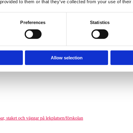
 provided to them or that they’ve collected from your use of their
Söves klätterpyramider finns i flera storlekar, från tre meters höjd upp
nga barn från cirka 6 år och uppåt att klättra på en och samma gång. De
äkerhetszon med en diameter på cirka 9–14,5 meter. Det som gör klätterpy
Preferences
Statistics
om tar större plats, maximerar nätstrukturen antalet användare på ytan. Ni
olgårdar och kommunala parker.
Allow selection
odukter där man kan förena leken med matematikutmaningar
par, staket och väggar på lekplatsen/förskolan