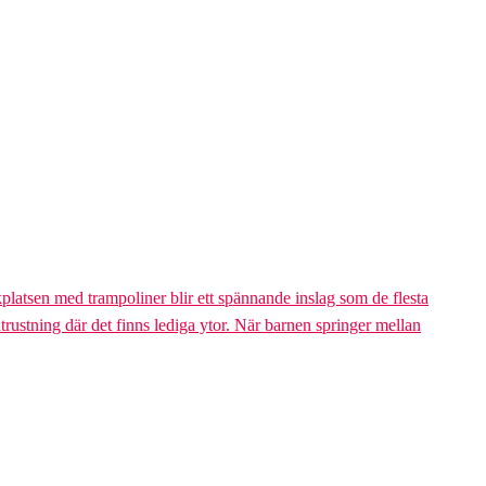
platsen med trampoliner blir ett spännande inslag som de flesta
trustning där det finns lediga ytor. När barnen springer mellan