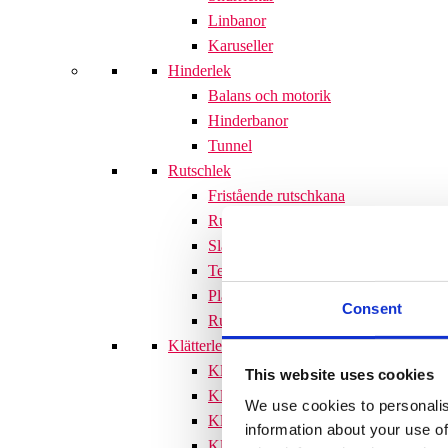
Linbanor
Karuseller
Hinderlek
Balans och motorik
Hinderbanor
Tunnel
Rutschlek
Fristående rutschkana
Rutschkanor till lekställningar
Släntrutschkana
Terrängtrappor
Plattformar
Consent
Rutschlek tillbehör
Klätterlek
Klätterställningar
This website uses cookies
Klätterställning med rutschkana
We use cookies to personalis
Klätternät
information about your use of
Klätterpyramid
Söves klätterpyramider 