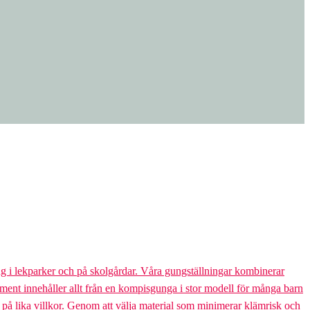
g i lekparker och på skolgårdar. Våra gungställningar kombinerar
rtiment innehåller allt från en kompisgunga i stor modell för många barn
s på lika villkor. Genom att välja material som minimerar klämrisk och