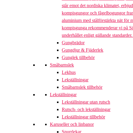
står emot det nordiska klimatet, erbj
kompisgungor och fågelbogungor framta
aluminium med stålförstärkta nät för m
kompisgunga rekommenderar vi på Söve a
underhållet enligt gällande standarder
Gungbrädor
Gungdjur & Fjäderlek
Gunglek tillbehör
Småbarnslek
Lekhus
Lekställningar
Småbarnslek tillbehör
Lekställningar
Lekställningar utan rutsch
Rutsch- och lekställningar
Lekställningar tillbehör
Karuseller och linbanor
Snurrlekar