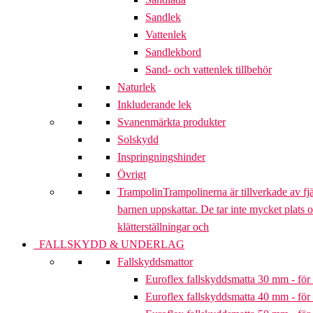
Sandlek
Vattenlek
Sandlekbord
Sand- och vattenlek tillbehör
Naturlek
Inkluderande lek
Svanenmärkta produkter
Solskydd
Inspringningshinder
Övrigt
Trampolin
Trampolinerna är tillverkade av fj
barnen uppskattar. De tar inte mycket plats 
klätterställningar och
FALLSKYDD & UNDERLAG
Fallskyddsmattor
Euroflex fallskyddsmatta 30 mm - för 
Euroflex fallskyddsmatta 40 mm - för 