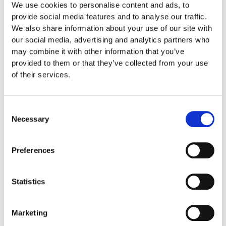
mycket plats och de fälls ner i
We use cookies to personalise content and ads, to
provide social media features and to analyse our traffic.
marken så de kan med fördel
We also share information about your use of our site with
our social media, advertising and analytics partners who
monteras mellan
may combine it with other information that you’ve
provided to them or that they’ve collected from your use
lekplatsutrustning där det finns
of their services.
lediga ytor. När barnen springer
Consent
mellan klätterställningar och
Necessary
Selection
FALLSKYDD & UNDERLAG
Preferences
Fallskyddsmattor
Euroflex fallskyddsmatta 30
Statistics
mm - för fallhöjd till och med
Marketing
1 meter