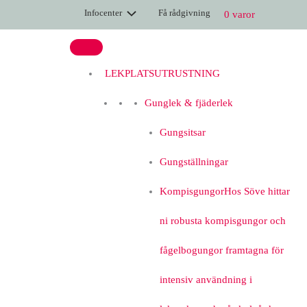
Hoppa
HDPE
Infocenter
Få rådgivning
0 varor
till
square
innehåll
sunshade,
3.6
x
LEKPLATSUTRUSTNING
3.6
m
Gunglek & fjäderlek
mängd
Gungsitsar
Gungställningar
Kompisgungor
Hos Söve hittar
ni robusta kompisgungor och
fågelbogungor framtagna för
intensiv användning i