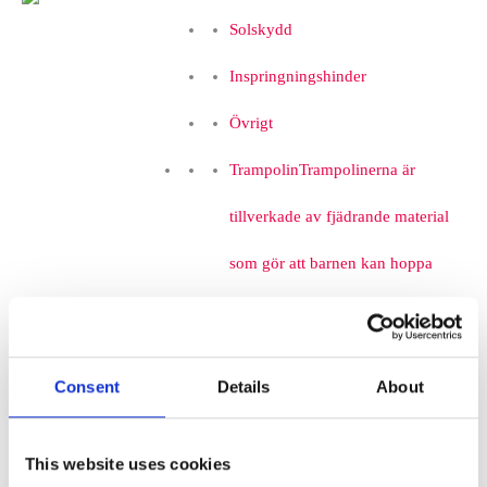
Solskydd
Inspringningshinder
Övrigt
Trampolin
Trampolinerna är
tillverkade av fjädrande material
som gör att barnen kan hoppa
högt. Att komplettera lekplatsen
med trampoliner blir ett
Consent
Details
About
spännande inslag som de flesta
barnen uppskattar. De tar inte
This website uses cookies