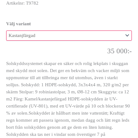
Artikelnr: T9782
Välj variant
35 000
:-
Solskyddssystemet skapar en säker och rolig lekplats i skuggan
med skydd mot solen. Det ger en bekväm och vacker miljö som
uppmuntrar till att tillbringa mer tid utomhus, även i starkt
solljus. Solskydd: 1 HDPE-solskydd, 3x3x4x4 m, 320 g/m2 per
skärm Stolpar: 9 robiniastolpar, 3 m, Ø8-12 cm Skuggyta: ca 12
m2 Färg: Kamel/kastanjefärgad HDPE-solskydden är UV-
certifierade (UV-801), med ett UV-värde på 10 och blockerar 90
% av solen.Solskyddet är hållbart men inte vattentätt; Kraftigt
regn kommer att passera igenom, medan dagg och lätt regn leds
bort från solskydden genom att ge dem en liten lutning.
Solskydden ska tas ner i vindar som överstiger 7 på