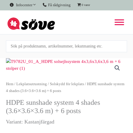
Hoppa
Infocenter
Få rådgivning
0 varor
till
innehåll
HDPE
sunshade
system
4
Hem
/
Lekplatsutrustning
/
Solskydd för lekplats
/ HDPE sunshade system
shades
4 shades (3.6×3.6×3.6 m) + 6 posts
(3.6x3.6x3.6
HDPE sunshade system 4 shades
m)
+
(3.6×3.6×3.6 m) + 6 posts
6
Variant: Kastanjfärgad
posts
mängd