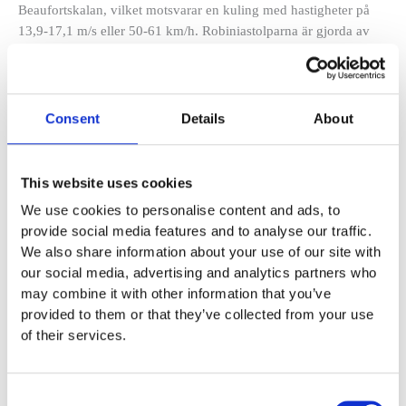
Beaufortskalan, vilket motsvarar en kuling med hastigheter på
13,9-17,1 m/s eller 50-61 km/h. Robiniastolparna är gjorda av
massivt kärnträ, vilket ger naturlig skönhet i kombination med
exceptionell hållbarhet. Dessa stolpar kräver minimalt underhåll
och tål väderförhållanden i upp till 15 år. Norna Playgrounds
prioriterar hållbarhet och ansvar; Därför används endast FSC-
Consent
Details
About
certifierat® robiniaträ i vår FSC-certifierade® anläggning.
This website uses cookies
Lägg till i offertförfrågan
We use cookies to personalise content and ads, to
provide social media features and to analyse our traffic.
We also share information about your use of our site with
Artikelnr:
T9782
our social media, advertising and analytics partners who
may combine it with other information that you’ve
Specifikationer
provided to them or that they’ve collected from your use
of their services.
Material
Robinia/HDPE
Consent