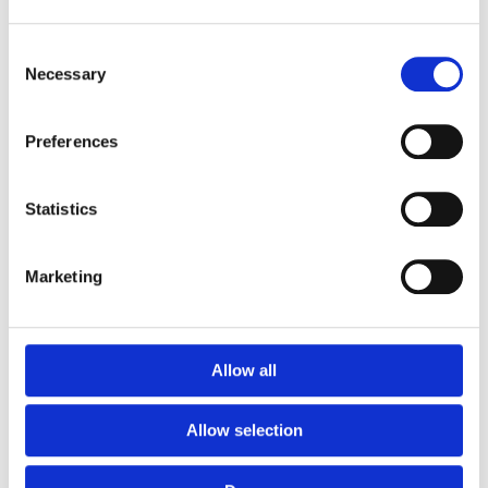
Specifikationer
Consent
Necessary
Selection
Material
HDPE
Preferences
Garantivillkor
Statistics
Marketing
Produktens utseende kan avvika mot de bilder som visas
på hemsidan.
Allow all
Mer information om produkten, klicka här
DWG, produktblad, teknisk information, bilder etc.
Allow selection