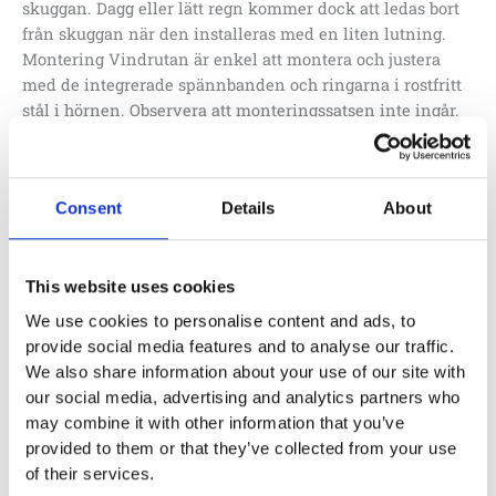
skuggan. Dagg eller lätt regn kommer dock att ledas bort
från skuggan när den installeras med en liten lutning.
Montering Vindrutan är enkel att montera och justera
med de integrerade spännbanden och ringarna i rostfritt
stål i hörnen. Observera att monteringssatsen inte ingår.
När du planerar att montera skärmen på trä
rekommenderar vi att du väljer den variant som
innehåller monteringssatsen. Alternativt, för montering
Consent
Details
About
på metallkonstruktioner, kan du välja den separata L1044-
monteringssatsen. Skräddarsydda vindrutor Vindrutor
kan skräddarsys för olika former och storlekar efter
This website uses cookies
specifika behov. Vindrutor som är större än 25 m2 eller
sidolängder som överstiger 5 meter rekommenderas inte.
We use cookies to personalise content and ads, to
Garantin upphör att gälla för skärmar större än 25 m2.
provide social media features and to analyse our traffic.
We also share information about your use of our site with
our social media, advertising and analytics partners who
may combine it with other information that you’ve
Lägg till i offertförfrågan
provided to them or that they’ve collected from your use
of their services.
Artikelnr:
S4212