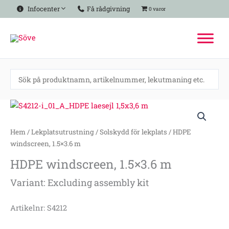
Hoppa
Infocenter
Få rådgivning
0 varor
till
innehåll
HDPE
windscreen,
1.5x3.6
Hem
/
Lekplatsutrustning
/
Solskydd för lekplats
/ HDPE
m
windscreen, 1.5×3.6 m
mängd
HDPE windscreen, 1.5×3.6 m
Variant: Excluding assembly kit
Artikelnr: S4212