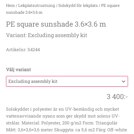
Hem
/
Lekplatsutrustning
/
Solskydd för lekplats
/ PE square
sunshade 3.6×3.6 m
PE square sunshade 3.6×3.6 m
Variant: Excluding assembly kit
Artikelnr: S4244
Välj variant
3 400
:-
Solskyddet i polyester är en UV-beständig och mycket
vattenavvisande nyans som ger skydd mot solens UV-
strålar. Material: Polyester, 200 g/m2 Form: Triangulär
Mått: 3,6×3,6×3,6 meter Skuggyta: ca 5,6 m2 Färg: Off-white