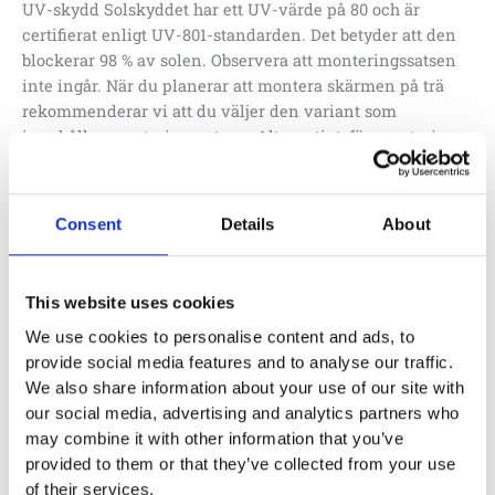
UV-skydd Solskyddet har ett UV-värde på 80 och är
certifierat enligt UV-801-standarden. Det betyder att den
blockerar 98 % av solen. Observera att monteringssatsen
inte ingår. När du planerar att montera skärmen på trä
rekommenderar vi att du väljer den variant som
innehåller monteringssatsen. Alternativt, för montering
på metallkonstruktioner, kan du välja den separata L1044-
monteringssatsen. Skräddarsydda solskydd Solskydd kan
skräddarsys för olika former och storlekar efter specifika
Consent
Details
About
behov. Solskydd som är större än 20 m2 eller sidolängder
som överstiger 5 meter rekommenderas inte. Garantin
upphör att gälla för skärmar större än 20 m2. Ett alternativ
This website uses cookies
är att använda flera små parasoller för att täcka ett stort
We use cookies to personalise content and ads, to
område.
provide social media features and to analyse our traffic.
We also share information about your use of our site with
our social media, advertising and analytics partners who
Lägg till i offertförfrågan
may combine it with other information that you’ve
provided to them or that they’ve collected from your use
Artikelnr:
S4244
of their services.