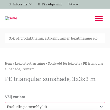
Hoppa
Infocenter
Få rådgivning
0 varor
till
innehåll
PE
triangular
sunshade,
Hem
/
Lekplatsutrustning
/
Solskydd för lekplats
/ PE triangular
3x3x3
sunshade, 3x3x3 m
m
PE triangular sunshade, 3x3x3 m
mängd
Välj variant