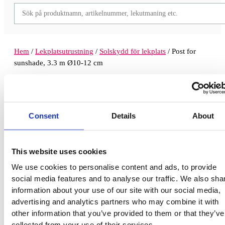
Hem
/
Lekplatsutrustning
/
Solskydd för lekplats
/ Post for
sunshade, 3.3 m Ø10-12 cm
Post for sunshade, 3.3 m Ø10-12 cm
Välj variant
Consent
Details
About
Lägg till i offertförfrågan
This website uses cookies
Artikelnr:
N/A
We use cookies to personalise content and ads, to provide
social media features and to analyse our traffic. We also sha
Specifikationer
information about your use of our site with our social media,
advertising and analytics partners who may combine it with
other information that you’ve provided to them or that they’ve
Fundament
collected from your use of their services.