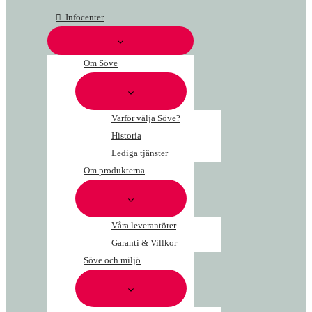
Hoppa
Post
Infocenter
till
for
innehåll
sunshade,
3.3
Om Söve
m
Ø10-
12
cm
Varför välja Söve?
mängd
Historia
Lediga tjänster
Om produkterna
Våra leverantörer
Garanti & Villkor
Söve och miljö