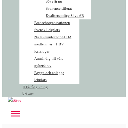
Söve är nu
Svanencertifierat
Kvalitetspolicy Söve AB
Branschorganisationen
Svensk Lekplats
Nu leverantör för ADDA
medlemmar + HBV
Kataloger
Anmäl dig till vårt
nyhetsbrev
Bygga och anlägga
lekplats
Få rådgivning
0 varor