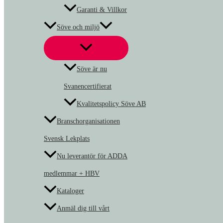
Garanti & Villkor
Söve och miljö
Söve är nu
Svanencertifierat
Kvalitetspolicy Söve AB
Branschorganisationen
Svensk Lekplats
Nu leverantör för ADDA
medlemmar + HBV
Kataloger
Anmäl dig till vårt