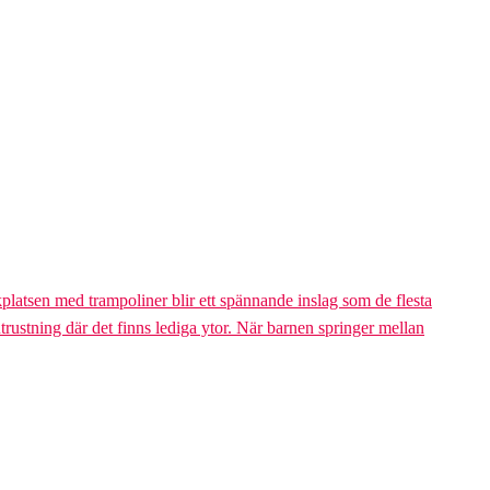
platsen med trampoliner blir ett spännande inslag som de flesta
trustning där det finns lediga ytor. När barnen springer mellan