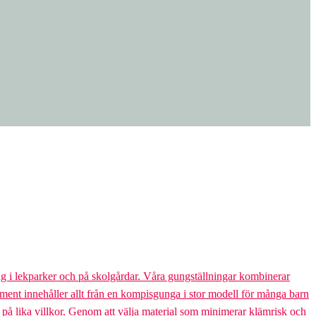
g i lekparker och på skolgårdar. Våra gungställningar kombinerar
rtiment innehåller allt från en kompisgunga i stor modell för många barn
s på lika villkor. Genom att välja material som minimerar klämrisk och