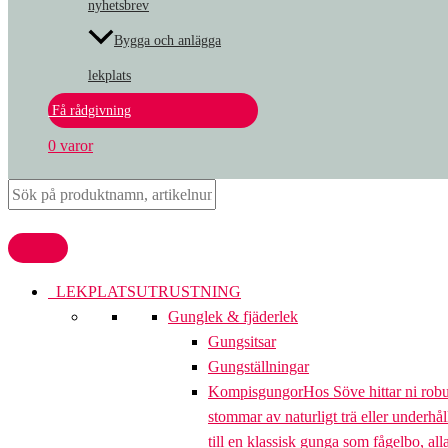
nyhetsbrev
Bygga och anlägga
lekplats
Få rådgivning
0 varor
LEKPLATSUTRUSTNING
Gunglek & fjäderlek
Gungsitsar
Gungställningar
Kompisgungor
Hos Söve hittar ni rob
stommar av naturligt trä eller underhål
till en klassisk gunga som fågelbo, al