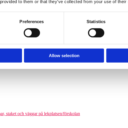
 provided to them or that they’ve collected from your use of their
Söves klätterpyramider finns i flera storlekar, från tre meters höjd upp
nga barn från cirka 6 år och uppåt att klättra på en och samma gång. De
äkerhetszon med en diameter på cirka 9–14,5 meter. Det som gör klätterpy
Preferences
Statistics
om tar större plats, maximerar nätstrukturen antalet användare på ytan. Ni
olgårdar och kommunala parker.
Allow selection
odukter där man kan förena leken med matematikutmaningar
par, staket och väggar på lekplatsen/förskolan