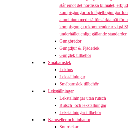
står emot det nordiska klimatet, erbj
kompisgungor och fågelbogungor framta
aluminium med stålförstärkta nät för m
kompisgunga rekommenderar vi på Söve a
underhållet enligt gällande standarder
Gungbrädor
Gungdjur & Fjäderlek
Gunglek tillbehör
Småbarnslek
Lekhus
Lekställningar
Småbarnslek tillbehör
Lekställningar
Lekställningar utan rutsch
Rutsch- och lekställningar
Lekställningar tillbehör
Karuseller och linbanor
Snurrlekar