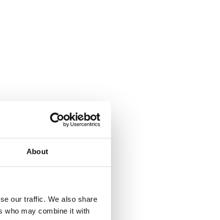
About
se our traffic. We also share
ers who may combine it with
a Climbing pyramid 650. Läs mer...