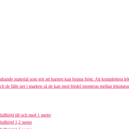
ädrande material som gör att barnen kan hoppa högt. Att komplettera lek
och de fälls ner i marken så de kan med fördel monteras mellan lekplatsu
fallhöjd till och med 1 meter
fallhöjd 1,2 meter