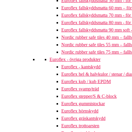
Euroflex fallskyddsmatta 50 mm - för 
Euroflex fallskyddsmatta 60 mm – för 
Euroflex fallskyddsmatta 70 mm - för 
Euroflex fallskyddsmatta 80 mm - för 
Euroflex fallskyddsmatta 90 mm soft - 
Nordic rubber safe tiles 40 mm – fallh
Nordic rubber safe tiles 55 mm – fallh
Nordic rubber safe tiles 75 mm – fallh
Euroflex - övriga produkter
Euroflex - kantskydd
Euroflex hel & halvkulor / stenar / d
Euroflex kub / kub EPDM
Euroflex svamp/träd
Euroflex stepper/S & C-block
Euroflex gummistockar
Euroflex hörnskydd
Euroflex gräskantskydd
Euroflex trottoarsten