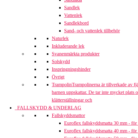
Sandlek
Vattenlek
Sandlekbord
Sand- och vattenlek tillbehör
Naturlek
Inkluderande lek
Svanenmärkta produkter
Solskydd
Inspringningshinder
Övrigt
Trampolin
Trampolinerna är tillverkade av fj
barnen uppskattar. De tar inte mycket plats 
klätterställningar och
FALLSKYDD & UNDERLAG
Fallskyddsmattor
Euroflex fallskyddsmatta 30 mm - för 
Euroflex fallskyddsmatta 40 mm - för 