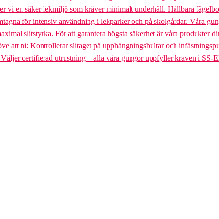
uder vi en säker lekmiljö som kräver minimalt underhåll. Hållbara fågel
gna för intensiv användning i lekparker och på skolgårdar. Våra gungst
aximal slitstyrka. För att garantera högsta säkerhet är våra produkter di
tt ni: Kontrollerar slitaget på upphängningsbultar och infästningspunkt
. Väljer certifierad utrustning – alla våra gungor uppfyller kraven i SS-