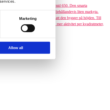
 services.
 till den 6,5 meter höga Climbing pyramid 650. Den smarta
ssutom tar klätterpyramiden upp en förhållandevis liten markyta.
ramiden till ett yteffektivt val är att den bygger på höjden. Till
Marketing
 får plats med betydligt fler barn och mer aktivitet per kvadratmeter,
Allow all