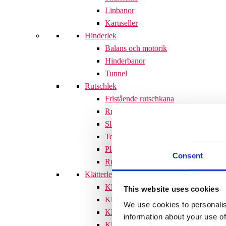
Linbanor
Karuseller
Hinderlek
Balans och motorik
Hinderbanor
Tunnel
Rutschlek
Fristående rutschkana
Rutschkanor till lekställningar
Släntrutschkana
Terrängtrappor
Plattformar
Consent
Rutschlek tillbehör
Klätterlek
Klätterställningar
This website uses cookies
Klätterställning med rutschkana
We use cookies to personalis
Klätternät
information about your use of
Klätterpyramid
Söves klätterpyramider 