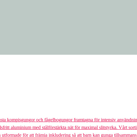
usta kompisgungor och fågelbogungor framtagna för intensiv användnin
lsfritt aluminium med stålförstärkta nät för maximal slitstyrka. Vårt so
la utformade för att främja inkludering så att barn kan gunga tillsamman