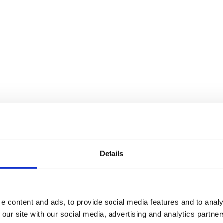
Details
e content and ads, to provide social media features and to analy
 our site with our social media, advertising and analytics partn
finns i flera storlekar, från tre meters höjd upp till den 6,5 meter hög